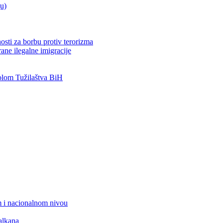
ju)
osti za borbu protiv terorizma
ane ilegalne imigracije
lom Tužilaštva BiH
 i nacionalnom nivou
alkana