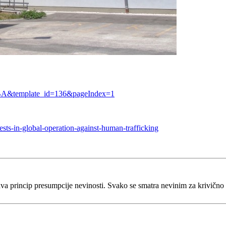
s-BA&template_id=136&pageIndex=1
ts-in-global-operation-against-human-trafficking
va princip presumpcije nevinosti. Svako se smatra nevinim za krivično