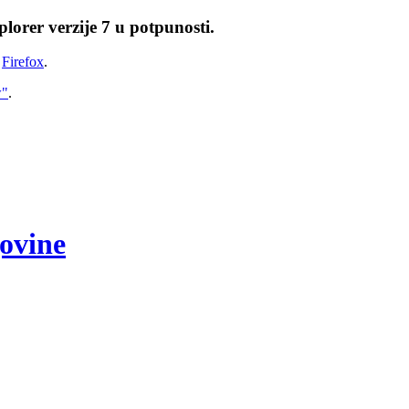
lorer verzije 7 u potpunosti.
i
Firefox
.
w"
.
govine