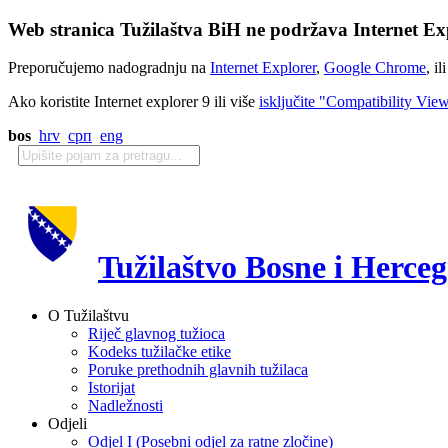
Web stranica Tužilaštva BiH ne podržava Internet Exp
Preporučujemo nadogradnju na
Internet Explorer
,
Google Chrome
, il
Ako koristite Internet explorer 9 ili više
isključite "Compatibility Vie
bos
hrv
срп
eng
Tužilaštvo Bosne i Herce
O Tužilaštvu
Riječ glavnog tužioca
Kodeks tužilačke etike
Poruke prethodnih glavnih tužilaca
Istorijat
Nadležnosti
Odjeli
Odjel I (Posebni odjel za ratne zločine)