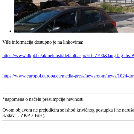
Više informacija dostupno je na linkovima:
https://www.dkpt.ba/aktuelnosti/default.aspx?id=7790&langTag=b
https://www.europol.europa.eu/media-press/newsroom/news/1024-arres
*napomena o načelu presumpcije nevinosti
Ovom objavom ne prejudicira se ishod krivičnog postupka i ne naruša
3. stav 1. ZKP-a BiH).