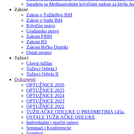
Saradnja sa Međunarodnim krivičnim sudom za bivšu Jug
Zakoni
Zakon o Тužilaštvu BiH
Zakon o Sudu BiH
Krivično pravo
Građansko pravo
Zakoni FBIH
Zakoni RS
Zakoni Brčko Distrikt
Ostali propisi
Tužioci
Glavni tužilac
Tužioci Odjela I
Tužioci Odjela II
Dokumenti
OPTUŽNICE 2026
OPTUŽNICE 2025
OPTUŽNICE 2024
OPTUŽNICE 2023
OPTUŽNICE 2022
TUŽILAČKE ODLUKE U PREDMETIMA 145a.
OSTALE TUŽILAČKE ODLUKE
Individualni i stručni radovi
Seminari i Konferencije
Izvještaji