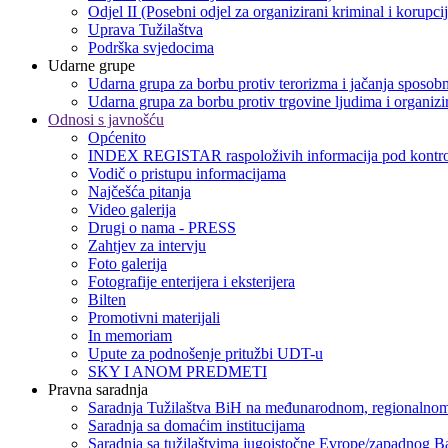
Odjel II (Posebni odjel za organizirani kriminal i korupci
Uprava Tužilaštva
Podrška svjedocima
Udarne grupe
Udarna grupa za borbu protiv terorizma i jačanja sposobn
Udarna grupa za borbu protiv trgovine ljudima i organizir
Odnosi s javnošću
Općenito
INDEX REGISTAR raspoloživih informacija pod kontro
Vodič o pristupu informacijama
Najčešća pitanja
Video galerija
Drugi o nama - PRESS
Zahtjev za intervju
Foto galerija
Fotografije enterijera i eksterijera
Bilten
Promotivni materijali
In memoriam
Upute za podnošenje pritužbi UDT-u
SKY I ANOM PREDMETI
Pravna saradnja
Saradnja Tužilaštva BiH na međunarodnom, regionalnom
Saradnja sa domaćim institucijama
Saradnja sa tužilaštvima jugoistočne Evrope/zapadnog B