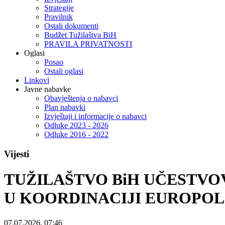
Strategije
Pravilnik
Ostali dokumenti
Budžet Tužilaštva BiH
PRAVILA PRIVATNOSTI
Oglasi
Posao
Ostali oglasi
Linkovi
Javne nabavke
Obavještenja o nabavci
Plan nabavki
Izvještaji i informacije o nabavci
Odluke 2023 - 2026
Odluke 2016 - 2022
Vijesti
TUŽILAŠTVO BiH UČESTVO
U KOORDINACIJI EUROPOL
07.07.2026. 07:46