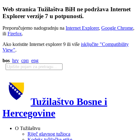
Web stranica Tužilaštva BiH ne podržava Internet
Explorer verzije 7 u potpunosti.
Preporučujemo nadogradnju na
Internet Explorer
,
Google Chrome
,
ili
Firefox
.
Ako koristite Internet explorer 9 ili više
isključite "Compatibility
View"
.
bos
hrv
срп
eng
Tužilaštvo Bosne i
Hercegovine
O Tužilaštvu
Riječ glavnog tužioca
Kodeks tužilačke etike