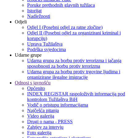
Poruke prethodnih glavnih tužilaca
Istorijat
Nadležnosti
Odjeli
Odjel I (Posebni odjel za ratne zločine)
Odjel II (Posebni odjel za organizirani kriminal i
korupciju)
Uprava Tužilaštva
Podrška svjedocima
Udarne grupe
Udarna grupa za borbu protiv terorizma i jačanja
sposobnosti za borbu protiv terorizma
Udarna grupa za borbu protiv trgovine ljudima i
organizirane ilegalne imigracije
Odnosi s javnošću
Općenito
INDEX REGISTAR raspoloživih informacija pod
kontrolom Tužilaštva BiH
Vodič o pristupu informacijama
Najčešća pitanja
Video galerija
Drugi o nama - PRESS
Zahtjev za intervju
Foto galerija