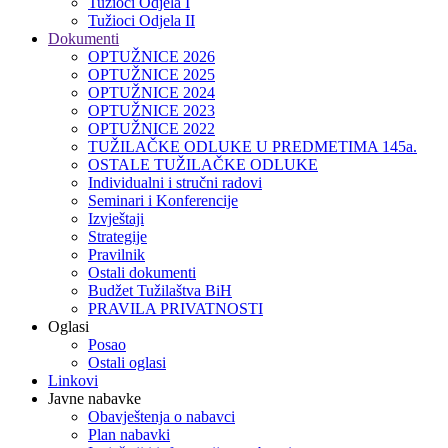
Tužioci Odjela I
Tužioci Odjela II
Dokumenti
OPTUŽNICE 2026
OPTUŽNICE 2025
OPTUŽNICE 2024
OPTUŽNICE 2023
OPTUŽNICE 2022
TUŽILAČKE ODLUKE U PREDMETIMA 145a.
OSTALE TUŽILAČKE ODLUKE
Individualni i stručni radovi
Seminari i Konferencije
Izvještaji
Strategije
Pravilnik
Ostali dokumenti
Budžet Tužilaštva BiH
PRAVILA PRIVATNOSTI
Oglasi
Posao
Ostali oglasi
Linkovi
Javne nabavke
Obavještenja o nabavci
Plan nabavki