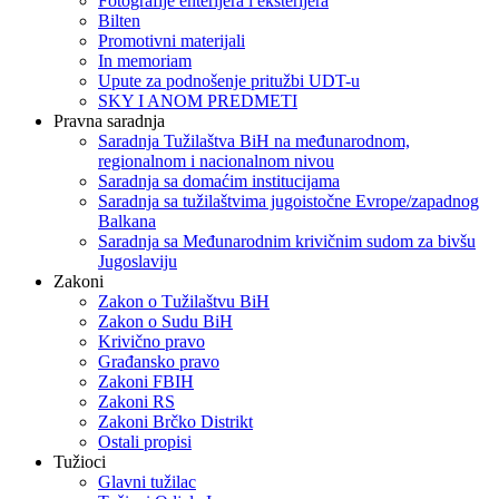
Fotografije enterijera i eksterijera
Bilten
Promotivni materijali
In memoriam
Upute za podnošenje pritužbi UDT-u
SKY I ANOM PREDMETI
Pravna saradnja
Saradnja Tužilaštva BiH na međunarodnom,
regionalnom i nacionalnom nivou
Saradnja sa domaćim institucijama
Saradnja sa tužilaštvima jugoistočne Evrope/zapadnog
Balkana
Saradnja sa Međunarodnim krivičnim sudom za bivšu
Jugoslaviju
Zakoni
Zakon o Тužilaštvu BiH
Zakon o Sudu BiH
Krivično pravo
Građansko pravo
Zakoni FBIH
Zakoni RS
Zakoni Brčko Distrikt
Ostali propisi
Tužioci
Glavni tužilac