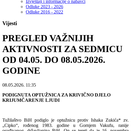
Izvještaji i informacije o nabavci
Odluke 2023 - 2026
Odluke 2016 - 2022
Vijesti
PREGLED VAŽNIJIH
AKTIVNOSTI ZA SEDMICU
OD 04.05. DO 08.05.2026.
GODINE
08.05.2026. 11:35
PODIGNUTA OPTUŽNICA ZA KRIVIČNO
DJ
ELO
KRIJUMČARENJE LJUDI
Tužilaštvo BiH podiglo je optužnicu protiv Ishaka Zukića* zv.
„Cipko“, rođenog 1983. godine u Gornjem Vakufu, ranije
osuđivanog, državljanina BiH. On se tereti da je 16. novembra