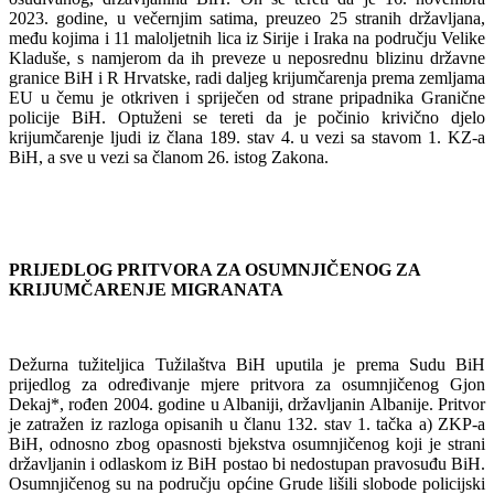
2023. godine, u večernjim satima, preuzeo 25 stranih državljana,
među kojima i 11 maloljetnih lica iz Sirije i Iraka na području Velike
Kladuše, s namjerom da ih preveze u neposrednu blizinu državne
granice BiH i R Hrvatske, radi daljeg krijumčarenja prema zemljama
EU u čemu je otkriven i spriječen od strane pripadnika Granične
policije BiH. Optuženi se tereti da je počinio krivično djelo
krijumčarenje ljudi iz člana 189. stav 4. u vezi sa stavom 1. KZ-a
BiH, a sve u vezi sa članom 26. istog Zakona.
PRIJEDLOG PRITVORA ZA OSUMNJIČENOG ZA
KRIJUMČARENJE MIGRANATA
Dežurna tužiteljica Tužilaštva BiH uputila je prema Sudu BiH
prijedlog za određivanje mjere pritvora za osumnjičenog Gjon
Dekaj*, rođen 2004. godine u Albaniji, državljanin Albanije. Pritvor
je zatražen iz razloga opisanih u članu 132. stav 1. tačka a) ZKP-а
BiH, odnosno zbog opasnosti bjekstva osumnjičenog koji je strani
državljanin i odlaskom iz BiH postao bi nedostupan pravosuđu BiH.
Osumnjičenog su na području općine Grude lišili slobode policijski