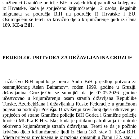
službenici Granične policije BiH u zajedničkoj patroli sa kolegama
iz Hrvatske, kada je spriječeno krijumčarenje 12 osoba, ilegalnih
migranata sa područja BiH na područje R Hrvatske i EU.
Osumnjičeni se tereti za krivično djelo krijumčarenje ljudi iz člana
189. KZ-a BiH.
PRIJEDLOG PRITVORA ZA DRŽAVLJANINA GRUZIJE
Tužilaštvo BiH uputilo je prema Sudu BiH prijedlog pritvora za
osumnjičenog Aslan Bairamov*, rođen 1999. godine u Gruziji,
državljanina Gruzije.On se sumnjiči da je 07.05.2026. godine
učestvovao u krijumčarenju osam stranih državljana Republike
Turske, Azerbejdžana i državljanina Ruske Federacije u graničnom
pojasu na području Posušja. U izvršenju krivičnog djela otkriven je i
spriječen od strane Granične policije BiH Gorica i Granične policije
Imotski MUP-a R Hrvatske, kada je prilikom patroliranja i kontrole
otkriveno krijumčarenje stranih državljana. Tereti se da je počinio
krivično djelo krijumčarenje ljudi iz člana 189. stav 1. KZ-a BiH.
Mjera pritvora predložena je iz razloga opisanih u članu 132. stav 1.