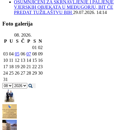
OSUMNJIČENI ZA SKRNAVLJENJE I PALJENJE
VJERSKIH OBJEKATA U MEĐUGORJU, BIT ĆE
PREDAT TUŽILAŠTVU BIH
29.07.2026. 14:14
Foto galerija
08. 2026.
P
U
S
Č
P
S
N
01
02
03
04
05
06
07
08
09
10
11
12
13
14
15
16
17
18
19
20
21
22
23
24
25
26
27
28
29
30
31