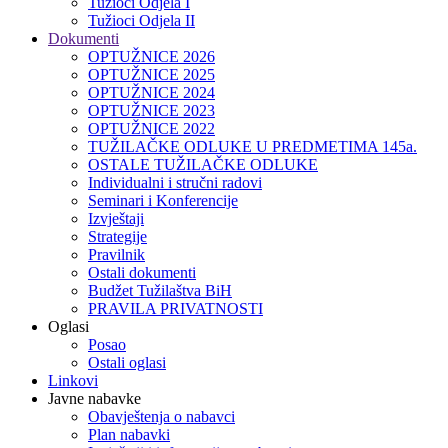
Tužioci Odjela I
Tužioci Odjela II
Dokumenti
OPTUŽNICE 2026
OPTUŽNICE 2025
OPTUŽNICE 2024
OPTUŽNICE 2023
OPTUŽNICE 2022
TUŽILAČKE ODLUKE U PREDMETIMA 145a.
OSTALE TUŽILAČKE ODLUKE
Individualni i stručni radovi
Seminari i Konferencije
Izvještaji
Strategije
Pravilnik
Ostali dokumenti
Budžet Tužilaštva BiH
PRAVILA PRIVATNOSTI
Oglasi
Posao
Ostali oglasi
Linkovi
Javne nabavke
Obavještenja o nabavci
Plan nabavki