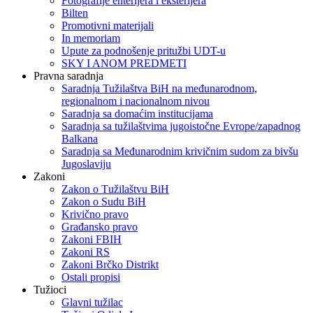
Fotografije enterijera i eksterijera
Bilten
Promotivni materijali
In memoriam
Upute za podnošenje pritužbi UDT-u
SKY I ANOM PREDMETI
Pravna saradnja
Saradnja Tužilaštva BiH na međunarodnom,
regionalnom i nacionalnom nivou
Saradnja sa domaćim institucijama
Saradnja sa tužilaštvima jugoistočne Evrope/zapadnog
Balkana
Saradnja sa Međunarodnim krivičnim sudom za bivšu
Jugoslaviju
Zakoni
Zakon o Тužilaštvu BiH
Zakon o Sudu BiH
Krivično pravo
Građansko pravo
Zakoni FBIH
Zakoni RS
Zakoni Brčko Distrikt
Ostali propisi
Tužioci
Glavni tužilac