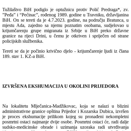
Tužilaštvo BiH podiglo je optužnicu protiv Polić Predraga*, zv.
”Peđa” i “Pećinac”, rođenog 1989. godine u Travniku, državljanina
BiH. On se tereti da je 4.7.2023. godine, na području Bratunca, u
mjestu Ada, zajedno sa njemu poznatim osobama, sudjelovao u
krijumčarenju grupe migranata iz Srbije u BiH preko državne
granice na rijeci Drini, u čemu je otkriven i spriječen od strane
policijskih službenika.
Tereti se da je počinio krivično djelo - krijumčarenje ljudi iz člana
189. stav 1. KZ-a BiH.
IZVRŠENA EKSHUMACIJA U OKOLINI PRIJEDORA
Na lokalitetu Mlječanica-Madžikovac, koja se nalazi u blizini
administrativne granice opština Prijedor i Kozarska Dubica, izvršen
je proces ekshumacije prilikom kojeg su pronađeni nekompletni
posmrtni ostaci najmanje dvije osobe. Posmrtni ostaci će, radi dalje
sudsko-medicinske obrade i uzimanja uzoraka radi utvrđivanja