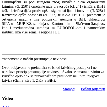
Osumnjičeni su pod istragom zbog krivičnih djela organizirani
kriminal (čl. 250) i ometanje rada pravosuđa (čl. 241) iz KZ-a BiH i
teška krivična djela protiv opšte sigurnosti ljudi i imovine (čl. 328) i
izazivanje opšte opasnosti (čl. 323) iz KZ-a FBiH. U predmetu je
ostvarena saradnja više policijskih agencija u BiH, uključujući
SIPA-u i MUP KS, saradnja sa Kantonalnim tužilaštvom Sarajevo,
kao i međunarodna saradnja sa EUROPOL-om i partnerskim
institucijama više zemalja regiona i EU.
*napomena o načelu presumpcije nevinosti
Ovom objavom ne prejudicira se ishod krivičnog postupka i ne
narušava princip presumpcije nevinosti. Svako se smatra nevinim za
krivično djelo dok se pravosnažnom presudom ne utvrdi njegova
krivica (član 3. stav 1. ZKP-a BiH).
Štampaj
Pošalji prijatelju
Video