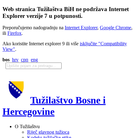
Web stranica Tužilaštva BiH ne podržava Internet
Explorer verzije 7 u potpunosti.
Preporučujemo nadogradnju na
Internet Explorer
,
Google Chrome
,
ili
Firefox
.
Ako koristite Internet explorer 9 ili više
isključite "Compatibility
View"
.
bos
hrv
срп
eng
Tužilaštvo Bosne i
Hercegovine
O Tužilaštvu
Riječ glavnog tužioca
Kodeks tužilačke etike