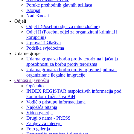
Poruke prethodnih glavnih tužilaca
Istorijat
Nadležnosti
Odjeli
Odjel I (Posebni odjel za ratne zločine)
Odjel II (Posebni odjel za organizirani kriminal i
korupciju)
Uprava Tužilaštva
Podrška svjedocima
Udarne grupe
Udarna grupa za borbu protiv terorizma i jačanja
sposobnosti za borbu protiv terorizma
Udarna grupa za borbu protiv trgovine ljudima i
organizirane ilegalne imigracije
Odnosi s javnošću
Općenito
INDEX REGISTAR raspoloživih informacija pod
kontrolom Tužilaštva BiH
Vodič o pristupu informacijama
Najčešća pitanja
Video galerija
Drugi o nama - PRESS
Zahtjev za intervju
Foto galerija