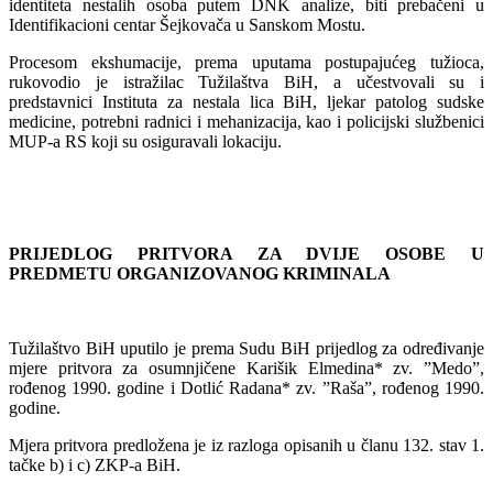
identiteta nestalih osoba putem DNK analize, biti prebačeni u
Identifikacioni centar Šejkovača u Sanskom Mostu.
Procesom ekshumacije, prema uputama postupajućeg tužioca,
rukovodio je istražilac Tužilaštva BiH, a učestvovali su i
predstavnici Instituta za nestala lica BiH, ljekar patolog sudske
medicine, potrebni radnici i mehanizacija, kao i policijski službenici
MUP-a RS koji su osiguravali lokaciju.
PRIJEDLOG PRITVORA ZA DVIJE OSOBE U
PREDMETU ORGANIZOVANOG KRIMINALA
Tužilaštvo BiH uputilo je prema Sudu BiH prijedlog za određivanje
mjere pritvora za osumnjičene Karišik Elmedina* zv. ”Medo”,
rođenog 1990. godine i Dotlić Radana* zv. ”Raša”, rođenog 1990.
godine.
Mjera pritvora predložena je iz razloga opisanih u članu 132. stav 1.
tačke b) i c) ZKP-a BiH.