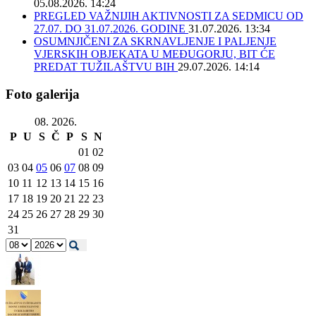
05.08.2026. 14:24
PREGLED VAŽNIJIH AKTIVNOSTI ZA SEDMICU OD
27.07. DO 31.07.2026. GODINE
31.07.2026. 13:34
OSUMNJIČENI ZA SKRNAVLJENJE I PALJENJE
VJERSKIH OBJEKATA U MEĐUGORJU, BIT ĆE
PREDAT TUŽILAŠTVU BIH
29.07.2026. 14:14
Foto galerija
08. 2026.
P
U
S
Č
P
S
N
01
02
03
04
05
06
07
08
09
10
11
12
13
14
15
16
17
18
19
20
21
22
23
24
25
26
27
28
29
30
31