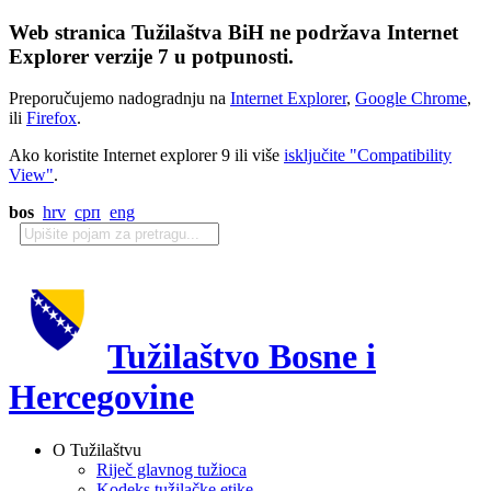
Web stranica Tužilaštva BiH ne podržava Internet
Explorer verzije 7 u potpunosti.
Preporučujemo nadogradnju na
Internet Explorer
,
Google Chrome
,
ili
Firefox
.
Ako koristite Internet explorer 9 ili više
isključite "Compatibility
View"
.
bos
hrv
срп
eng
Tužilaštvo Bosne i
Hercegovine
O Tužilaštvu
Riječ glavnog tužioca
Kodeks tužilačke etike