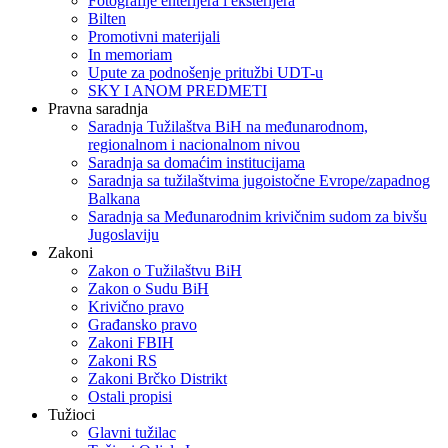
Fotografije enterijera i eksterijera
Bilten
Promotivni materijali
In memoriam
Upute za podnošenje pritužbi UDT-u
SKY I ANOM PREDMETI
Pravna saradnja
Saradnja Tužilaštva BiH na međunarodnom,
regionalnom i nacionalnom nivou
Saradnja sa domaćim institucijama
Saradnja sa tužilaštvima jugoistočne Evrope/zapadnog
Balkana
Saradnja sa Međunarodnim krivičnim sudom za bivšu
Jugoslaviju
Zakoni
Zakon o Тužilaštvu BiH
Zakon o Sudu BiH
Krivično pravo
Građansko pravo
Zakoni FBIH
Zakoni RS
Zakoni Brčko Distrikt
Ostali propisi
Tužioci
Glavni tužilac