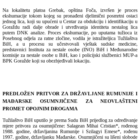
Na lokalitetu platoa Grebak, opština Foča, izvršen je proces
ekshumacije tokom kojeg su pronađeni djelimični posmrtni ostaci
jednog lica, koji su upućeni u Centar za obdukciju i identifikaciju u
Goraždu radi dalje obrade i utvrđivanja identiteta nestalog lica
putem DNK analize. Proces ekshumacije, po uputama tužioca iz
Posebnog odjela za ratne zločine, vodila je istražiteljica Tužilaštva
BiH, a u procesu su učestvovali vještak sudske medicine,
predstavnici Instituta za nestale osobe (INO) BiH i Međunarodne
komisije za nestale osobe u BiH, kao i policijski službenici MUP-a
BPK Goražde koji su obezbjeđivali lokaciju.
PREDLOŽEN PRITVOR ZA DRŽAVLJANE RUMUNIJE I
MAĐARSKE OSUMNJIČENE ZA NEOVLAŠTENI
PROMET OPOJNIM DROGAMA
Tužilaštvo BiH uputilo je prema Sudu BiH prijedlog za određivanje
mjere pritvora za osumnjičene: Salagean Mihai Cristian*, rođenog
1988. godine, državljanina Rumunije i Szilagyi Emese*, rođenu
1997. godine, državljanku Mađarske. Osumnjičeni su lišeni slobode