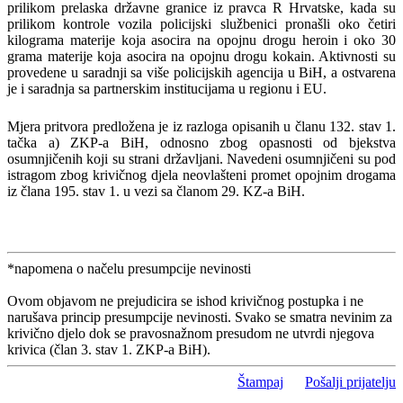
prilikom prelaska­­­­­­­­­­­­­­­­­­­­­­­­­­­ državne granice iz pravca R Hrvatske, kada su
prilikom kontrole vozila policijski službenici pronašli oko četiri
kilograma materije koja asocira na opojnu drogu heroin i oko 30
grama materije koja asocira na opojnu drogu kokain. Aktivnosti su
provedene u saradnji sa više policijskih agencija u BiH, a ostvarena
je i saradnja sa partnerskim institucijama u regionu i EU.
Mjera pritvora predložena je iz razloga opisanih u članu 132. stav 1.
tačka a) ZKP-a BiH, odnosno zbog opasnosti od bjekstva
osumnjičenih koji su strani državljani. Navedeni osumnjičeni su pod
istragom zbog krivičnog djela neovlašteni promet opojnim drogama
iz člana 195. stav 1. u vezi sa članom 29. KZ-a BiH.
*napomena o načelu presumpcije nevinosti
Ovom objavom ne prejudicira se ishod krivičnog postupka i ne
narušava princip presumpcije nevinosti. Svako se smatra nevinim za
krivično djelo dok se pravosnažnom presudom ne utvrdi njegova
krivica (član 3. stav 1. ZKP-a BiH).
Štampaj
Pošalji prijatelju