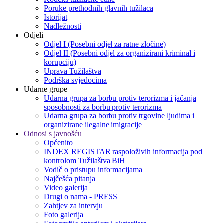
Poruke prethodnih glavnih tužilaca
Istorijat
Nadležnosti
Odjeli
Odjel I (Posebni odjel za ratne zločine)
Odjel II (Posebni odjel za organizirani kriminal i
korupciju)
Uprava Tužilaštva
Podrška svjedocima
Udarne grupe
Udarna grupa za borbu protiv terorizma i jačanja
sposobnosti za borbu protiv terorizma
Udarna grupa za borbu protiv trgovine ljudima i
organizirane ilegalne imigracije
Odnosi s javnošću
Općenito
INDEX REGISTAR raspoloživih informacija pod
kontrolom Tužilaštva BiH
Vodič o pristupu informacijama
Najčešća pitanja
Video galerija
Drugi o nama - PRESS
Zahtjev za intervju
Foto galerija