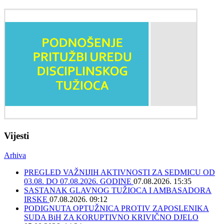
Vijesti
Arhiva
PREGLED VAŽNIJIH AKTIVNOSTI ZA SEDMICU OD
03.08. DO 07.08.2026. GODINE
07.08.2026. 15:35
SASTANAK GLAVNOG TUŽIOCA I AMBASADORA
IRSKE
07.08.2026. 09:12
PODIGNUTA OPTUŽNICA PROTIV ZAPOSLENIKA
SUDA BiH ZA KORUPTIVNO KRIVIČNO DJELO