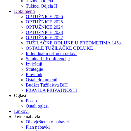
Tužioci Odjela I
Tužioci Odjela II
Dokumenti
OPTUŽNICE 2026
OPTUŽNICE 2025
OPTUŽNICE 2024
OPTUŽNICE 2023
OPTUŽNICE 2022
TUŽILAČKE ODLUKE U PREDMETIMA 145a.
OSTALE TUŽILAČKE ODLUKE
Individualni i stručni radovi
Seminari i Konferencije
Izvještaji
Strategije
Pravilnik
Ostali dokumenti
Budžet Tužilaštva BiH
PRAVILA PRIVATNOSTI
Oglasi
Posao
Ostali oglasi
Linkovi
Javne nabavke
Obavještenja o nabavci
Plan nabavki