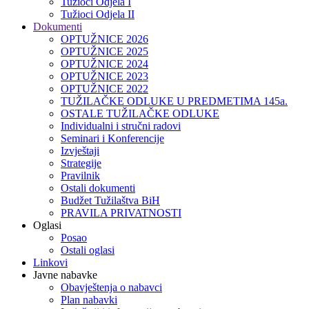
Tužioci Odjela I
Tužioci Odjela II
Dokumenti
OPTUŽNICE 2026
OPTUŽNICE 2025
OPTUŽNICE 2024
OPTUŽNICE 2023
OPTUŽNICE 2022
TUŽILAČKE ODLUKE U PREDMETIMA 145a.
OSTALE TUŽILAČKE ODLUKE
Individualni i stručni radovi
Seminari i Konferencije
Izvještaji
Strategije
Pravilnik
Ostali dokumenti
Budžet Tužilaštva BiH
PRAVILA PRIVATNOSTI
Oglasi
Posao
Ostali oglasi
Linkovi
Javne nabavke
Obavještenja o nabavci
Plan nabavki