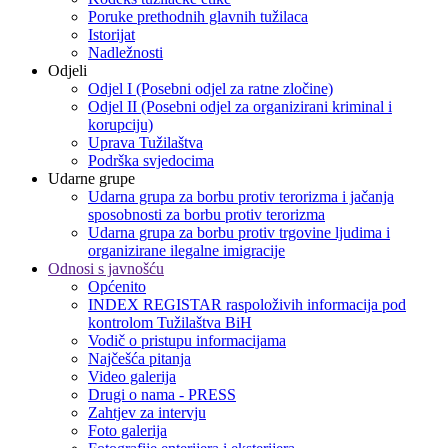
Poruke prethodnih glavnih tužilaca
Istorijat
Nadležnosti
Odjeli
Odjel I (Posebni odjel za ratne zločine)
Odjel II (Posebni odjel za organizirani kriminal i
korupciju)
Uprava Tužilaštva
Podrška svjedocima
Udarne grupe
Udarna grupa za borbu protiv terorizma i jačanja
sposobnosti za borbu protiv terorizma
Udarna grupa za borbu protiv trgovine ljudima i
organizirane ilegalne imigracije
Odnosi s javnošću
Općenito
INDEX REGISTAR raspoloživih informacija pod
kontrolom Tužilaštva BiH
Vodič o pristupu informacijama
Najčešća pitanja
Video galerija
Drugi o nama - PRESS
Zahtjev za intervju
Foto galerija