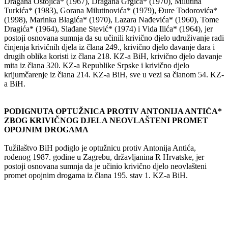
Dragana Ostojića* (1967), Dragana Grgića* (1970), Milutina
Turkića* (1983), Gorana Milutinovića* (1979), Đure Todorovića*
(1998), Marinka Blagića* (1970), Lazara Nađevića* (1960), Tome
Dragića* (1964), Slađane Stević* (1974) i Vida Ilića* (1964), jer
postoji osnovana sumnja da su učinili krivično djelo udruživanje radi
činjenja krivičnih djela iz člana 249., krivično djelo davanje dara i
drugih oblika koristi iz člana 218. KZ-a BiH, krivično djelo davanje
mita iz člana 320. KZ-a Republike Srpske i krivično djelo
krijumčarenje iz člana 214. KZ-a BiH, sve u vezi sa članom 54. KZ-
a BiH.
PODIGNUTA OPTUŽNICA PROTIV ANTONIJA ANTIĆA*
ZBOG KRIVIČNOG DJELA NEOVLAŠTENI PROMET
OPOJNIM DROGAMA
Tužilaštvo BiH podiglo je optužnicu protiv Antonija Antića,
rođenog 1987. godine u Zagrebu, državljanina R Hrvatske, jer
postoji osnovana sumnja da je učinio krivično djelo neovlašteni
promet opojnim drogama iz člana 195. stav 1. KZ-a BiH.