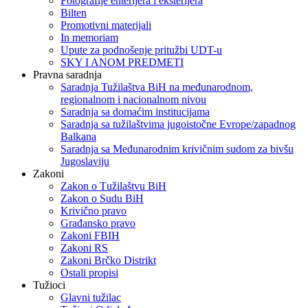
Fotografije enterijera i eksterijera
Bilten
Promotivni materijali
In memoriam
Upute za podnošenje pritužbi UDT-u
SKY I ANOM PREDMETI
Pravna saradnja
Saradnja Tužilaštva BiH na međunarodnom,
regionalnom i nacionalnom nivou
Saradnja sa domaćim institucijama
Saradnja sa tužilaštvima jugoistočne Evrope/zapadnog
Balkana
Saradnja sa Međunarodnim krivičnim sudom za bivšu
Jugoslaviju
Zakoni
Zakon o Тužilaštvu BiH
Zakon o Sudu BiH
Krivično pravo
Građansko pravo
Zakoni FBIH
Zakoni RS
Zakoni Brčko Distrikt
Ostali propisi
Tužioci
Glavni tužilac