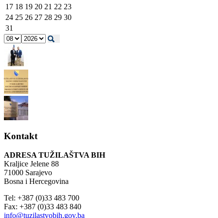
17
18
19
20
21
22
23
24
25
26
27
28
29
30
31
Kontakt
ADRESA TUŽILAŠTVA BIH
Kraljice Jelene 88
71000 Sarajevo
Bosna i Hercegovina
Tel: +387 (0)33 483 700
Fax: +387 (0)33 483 840
info@tuzilastvobih.gov.ba