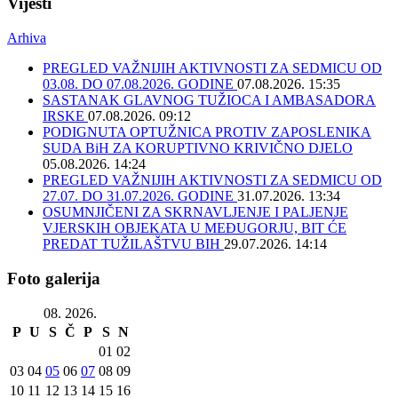
Vijesti
Arhiva
PREGLED VAŽNIJIH AKTIVNOSTI ZA SEDMICU OD
03.08. DO 07.08.2026. GODINE
07.08.2026. 15:35
SASTANAK GLAVNOG TUŽIOCA I AMBASADORA
IRSKE
07.08.2026. 09:12
PODIGNUTA OPTUŽNICA PROTIV ZAPOSLENIKA
SUDA BiH ZA KORUPTIVNO KRIVIČNO DJELO
05.08.2026. 14:24
PREGLED VAŽNIJIH AKTIVNOSTI ZA SEDMICU OD
27.07. DO 31.07.2026. GODINE
31.07.2026. 13:34
OSUMNJIČENI ZA SKRNAVLJENJE I PALJENJE
VJERSKIH OBJEKATA U MEĐUGORJU, BIT ĆE
PREDAT TUŽILAŠTVU BIH
29.07.2026. 14:14
Foto galerija
08. 2026.
P
U
S
Č
P
S
N
01
02
03
04
05
06
07
08
09
10
11
12
13
14
15
16