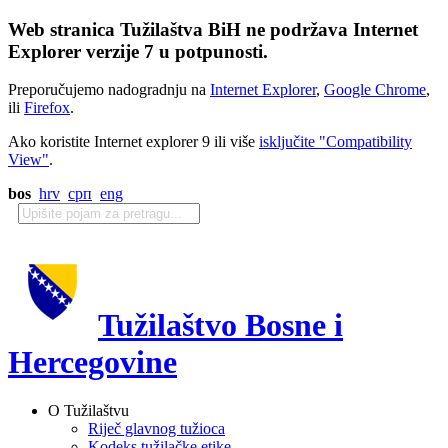
Web stranica Tužilaštva BiH ne podržava Internet
Explorer verzije 7 u potpunosti.
Preporučujemo nadogradnju na
Internet Explorer
,
Google Chrome
,
ili
Firefox
.
Ako koristite Internet explorer 9 ili više
isključite "Compatibility
View"
.
bos
hrv
срп
eng
Tužilaštvo Bosne i
Hercegovine
O Tužilaštvu
Riječ glavnog tužioca
Kodeks tužilačke etike