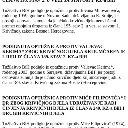
ČLANA 195. STAV 2. U VEZI SA STAVOM 1. KZ-a BiH
Tužilaštvo BiH podiglo je optužnicu protiv Jovana Milovanovića,
rođenog 1959. godine u Novom Sadu, državljanina R. Srbije, jer
postoji osnovana sumnja da je učinio krivično djelo neovlašteni
promet opojnim drogama iz člana 195. stav 2. u vezi sa stavom 1.
Krivičnog zakona Bosne i Hercegovine.
PODIGNUTA OPTUŽNICA PROTIV VALJEVAC
KERIMA* ZBOG KRIVIČNOG DJELA KRIJUMČARENJE
LJUDI IZ ČLANA 189. STAV 2. KZ-a BiH
Tužilaštvo BiH podiglo je optužnicu protiv Valjevac Kerima*,
rođenog 2003. godine u Sarajevu, državljanina BiH, jer postoji
osnovana sumnja da je učinio krivično djelo krijumčarenje ljudi iz
člana 189. stav 2. Krivičnog zakona Bosne i Hercegovine.
PODIGNUTA OPTUŽNICA PROTIV MIĆE FILIPOVIĆA* I
DR ZBOG KRIVIČNOG DJELA UDRUŽIVANJE RADI
ČINJENJA KRIVIČNIH DJELA IZ ČLANA 249. KZ-a BiH I
DRUGIH KRIVIČNIH DJELA
Tužilaštvo BiH podiglo je optužnicu protiv Miće Filipovića* (1974),