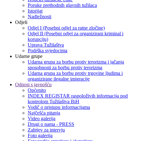
Poruke prethodnih glavnih tužilaca
Istorijat
Nadležnosti
Odjeli
Odjel I (Posebni odjel za ratne zločine)
Odjel II (Posebni odjel za organizirani kriminal i
korupciju)
Uprava Tužilaštva
Podrška svjedocima
Udarne grupe
Udarna grupa za borbu protiv terorizma i jačanja
sposobnosti za borbu protiv terorizma
Udarna grupa za borbu protiv trgovine ljudima i
organizirane ilegalne imigracije
Odnosi s javnošću
Općenito
INDEX REGISTAR raspoloživih informacija pod
kontrolom Tužilaštva BiH
Vodič o pristupu informacijama
Najčešća pitanja
Video galerija
Drugi o nama - PRESS
Zahtjev za intervju
Foto galerija