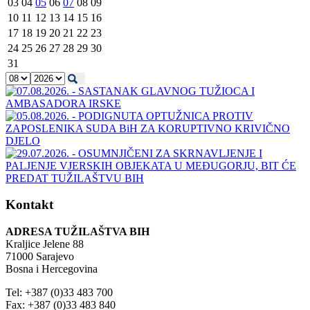
03
04
05
06
07
08
09
10
11
12
13
14
15
16
17
18
19
20
21
22
23
24
25
26
27
28
29
30
31
Kontakt
ADRESA TUŽILAŠTVA BIH
Kraljice Jelene 88
71000 Sarajevo
Bosna i Hercegovina
Tel: +387 (0)33 483 700
Fax: +387 (0)33 483 840