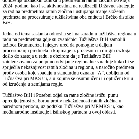
donošenja tužilačkih odluka u predmetima ratnih zločina do kraja
2024. godine, kao i sa aktivnostima na realizaciji Državne strategije
za rad na predmetima ratnih zločina i ustupanja manje složenih
predmeta na procesuiranje tužilaštvima oba entiteta i Brčko distrikta
BiH.
Jedna od tema sastanka odnosila se i na saradnju tužilaštva regiona u
radu na predmetima gdje su zvaničnici Tužilaštva BiH zamolili
tužioca Brammertza i njegov ured da pomogne u daljem
procesuiranju predmeta u kojima je iz procesnih ili drugih razloga
došlo do zastoja u radu, s obzirom da je Tužilaštvo BiH
zainteresovano za potpuno odvijanje regionalne saradnje kako bi se
spriječila nekažnjivost ratnih zločina u regionu, a naročito predmeta
protiv osoba koje spadaju u standardnu oznaku “A”, dobijenu od
Tužilaštva pri MKSJ-u, a u kojima se osumnjičeni ili optuženi kriju
od izručenja u zemljama regije.
Tužilaštvo BiH i Posebni odjel za ratne zločine ističu punu
opredijeljenost za borbu protiv nekažnjenosti ratnih zločina u
narednom periodu, uz podršku Tužilaštva pri MRMKS-u, kao
međunarodne institucije i istinskog partnera u ovoj oblasti.