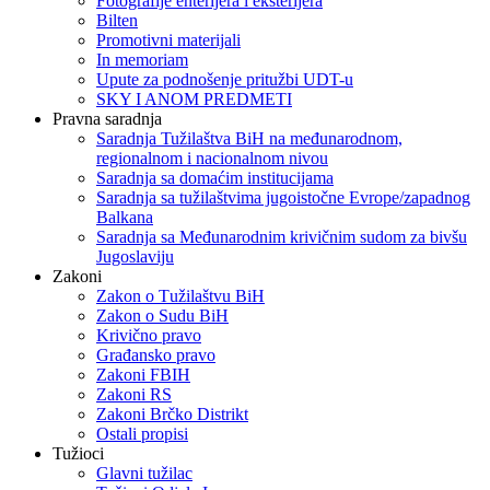
Fotografije enterijera i eksterijera
Bilten
Promotivni materijali
In memoriam
Upute za podnošenje pritužbi UDT-u
SKY I ANOM PREDMETI
Pravna saradnja
Saradnja Tužilaštva BiH na međunarodnom,
regionalnom i nacionalnom nivou
Saradnja sa domaćim institucijama
Saradnja sa tužilaštvima jugoistočne Evrope/zapadnog
Balkana
Saradnja sa Međunarodnim krivičnim sudom za bivšu
Jugoslaviju
Zakoni
Zakon o Тužilaštvu BiH
Zakon o Sudu BiH
Krivično pravo
Građansko pravo
Zakoni FBIH
Zakoni RS
Zakoni Brčko Distrikt
Ostali propisi
Tužioci
Glavni tužilac