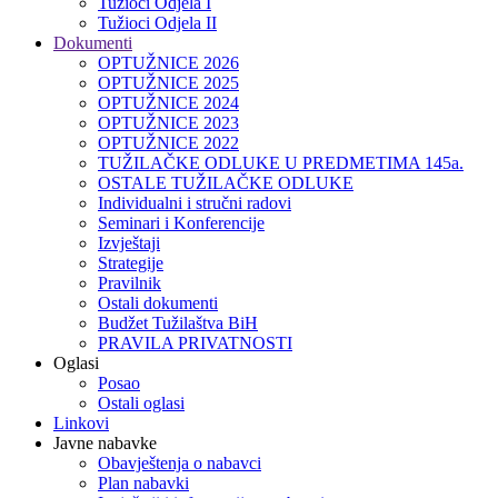
Tužioci Odjela I
Tužioci Odjela II
Dokumenti
OPTUŽNICE 2026
OPTUŽNICE 2025
OPTUŽNICE 2024
OPTUŽNICE 2023
OPTUŽNICE 2022
TUŽILAČKE ODLUKE U PREDMETIMA 145a.
OSTALE TUŽILAČKE ODLUKE
Individualni i stručni radovi
Seminari i Konferencije
Izvještaji
Strategije
Pravilnik
Ostali dokumenti
Budžet Tužilaštva BiH
PRAVILA PRIVATNOSTI
Oglasi
Posao
Ostali oglasi
Linkovi
Javne nabavke
Obavještenja o nabavci
Plan nabavki