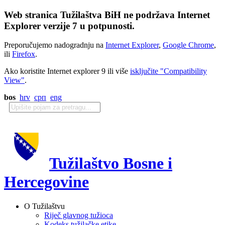
Web stranica Tužilaštva BiH ne podržava Internet
Explorer verzije 7 u potpunosti.
Preporučujemo nadogradnju na
Internet Explorer
,
Google Chrome
,
ili
Firefox
.
Ako koristite Internet explorer 9 ili više
isključite "Compatibility
View"
.
bos
hrv
срп
eng
Tužilaštvo Bosne i
Hercegovine
O Tužilaštvu
Riječ glavnog tužioca
Kodeks tužilačke etike