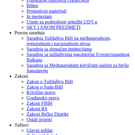
Fotografije enterijera i eksterijera
Bilten
Promotivni materijali
In memoriam
Upute za podnošenje pritužbi UDT-u
SKY I ANOM PREDMETI
Pravna saradnja
Saradnja Tužilaštva BiH na međunarodnom,
regionalnom i nacionalnom nivou
Saradnja sa domaćim institucijama
Saradnja sa tužilaštvima jugoistočne Evrope/zapadnog
Balkana
Saradnja sa Međunarodnim krivičnim sudom za bivšu
Jugoslaviju
Zakoni
Zakon o Тužilaštvu BiH
Zakon o Sudu BiH
Krivično pravo
Građansko pravo
Zakoni FBIH
Zakoni RS
Zakoni Brčko Distrikt
Ostali propisi
Tužioci
Glavni tužilac