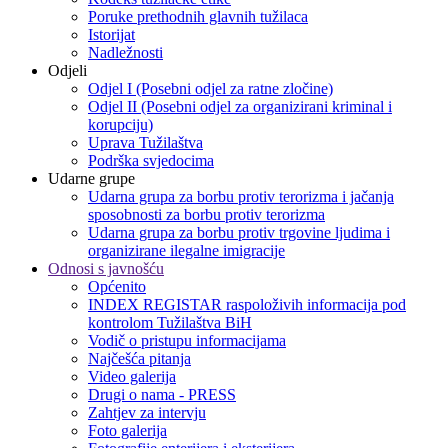
Poruke prethodnih glavnih tužilaca
Istorijat
Nadležnosti
Odjeli
Odjel I (Posebni odjel za ratne zločine)
Odjel II (Posebni odjel za organizirani kriminal i
korupciju)
Uprava Tužilaštva
Podrška svjedocima
Udarne grupe
Udarna grupa za borbu protiv terorizma i jačanja
sposobnosti za borbu protiv terorizma
Udarna grupa za borbu protiv trgovine ljudima i
organizirane ilegalne imigracije
Odnosi s javnošću
Općenito
INDEX REGISTAR raspoloživih informacija pod
kontrolom Tužilaštva BiH
Vodič o pristupu informacijama
Najčešća pitanja
Video galerija
Drugi o nama - PRESS
Zahtjev za intervju
Foto galerija