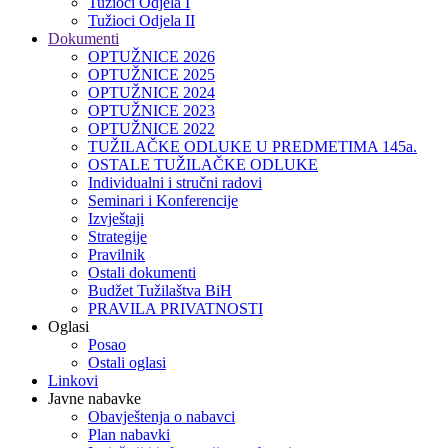
Tužioci Odjela I
Tužioci Odjela II
Dokumenti
OPTUŽNICE 2026
OPTUŽNICE 2025
OPTUŽNICE 2024
OPTUŽNICE 2023
OPTUŽNICE 2022
TUŽILAČKE ODLUKE U PREDMETIMA 145a.
OSTALE TUŽILAČKE ODLUKE
Individualni i stručni radovi
Seminari i Konferencije
Izvještaji
Strategije
Pravilnik
Ostali dokumenti
Budžet Tužilaštva BiH
PRAVILA PRIVATNOSTI
Oglasi
Posao
Ostali oglasi
Linkovi
Javne nabavke
Obavještenja o nabavci
Plan nabavki