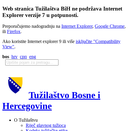
Web stranica Tužilaštva BiH ne podržava Internet
Explorer verzije 7 u potpunosti.
Preporučujemo nadogradnju na
Internet Explorer
,
Google Chrome
,
ili
Firefox
.
Ako koristite Internet explorer 9 ili više
isključite "Compatibility
View"
.
bos
hrv
срп
eng
Tužilaštvo Bosne i
Hercegovine
O Tužilaštvu
Riječ glavnog tužioca
Kodeks tužilačke etike