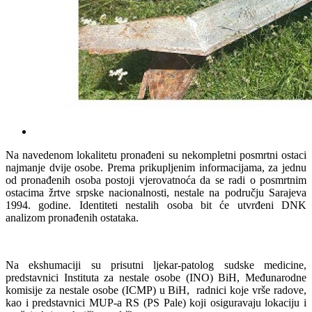
Na navedenom lokalitetu pronađeni su nekompletni posmrtni ostaci
najmanje dvije osobe. Prema prikupljenim informacijama, za jednu
od pronađenih osoba postoji vjerovatnoća da se radi o posmrtnim
ostacima žrtve srpske nacionalnosti, nestale na području Sarajeva
1994. godine. Identiteti nestalih osoba bit će utvrđeni DNK
analizom pronađenih ostataka.
Na ekshumaciji su prisutni ljekar-patolog sudske medicine,
predstavnici Instituta za nestale osobe (INO) BiH, Međunarodne
komisije za nestale osobe (ICMP) u BiH, radnici koje vrše radove,
kao i predstavnici MUP-a RS (PS Pale) koji osiguravaju lokaciju i