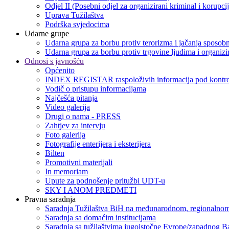
Odjel II (Posebni odjel za organizirani kriminal i korupci
Uprava Tužilaštva
Podrška svjedocima
Udarne grupe
Udarna grupa za borbu protiv terorizma i jačanja sposobn
Udarna grupa za borbu protiv trgovine ljudima i organizir
Odnosi s javnošću
Općenito
INDEX REGISTAR raspoloživih informacija pod kontro
Vodič o pristupu informacijama
Najčešća pitanja
Video galerija
Drugi o nama - PRESS
Zahtjev za intervju
Foto galerija
Fotografije enterijera i eksterijera
Bilten
Promotivni materijali
In memoriam
Upute za podnošenje pritužbi UDT-u
SKY I ANOM PREDMETI
Pravna saradnja
Saradnja Tužilaštva BiH na međunarodnom, regionalnom
Saradnja sa domaćim institucijama
Saradnja sa tužilaštvima jugoistočne Evrope/zapadnog B