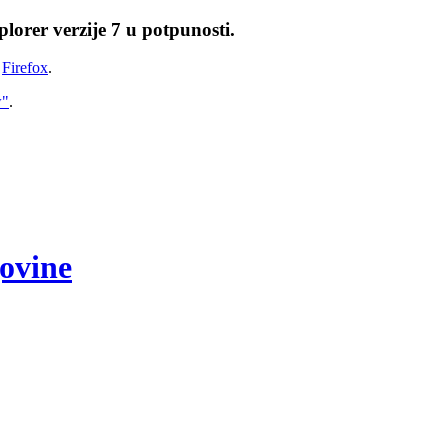
lorer verzije 7 u potpunosti.
i
Firefox
.
w"
.
govine