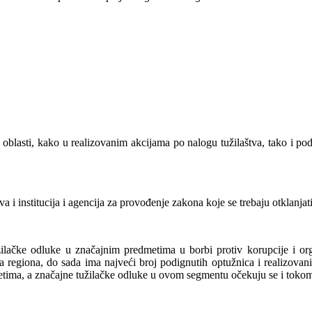
j oblasti, kako u realizovanim akcijama po nalogu tužilaštva, tako i p
a i institucija i agencija za provođenje zakona koje se trebaju otklanjati
lačke odluke u značajnim predmetima u borbi protiv korupcije i orga
ma regiona, do sada ima najveći broj podignutih optužnica i realizova
etima, a značajne tužilačke odluke u ovom segmentu očekuju se i toko