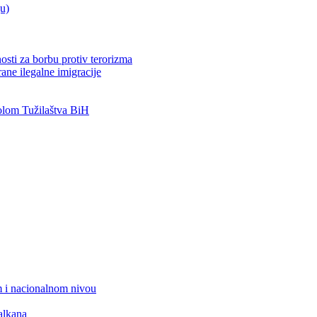
ju)
osti za borbu protiv terorizma
ane ilegalne imigracije
lom Tužilaštva BiH
 i nacionalnom nivou
alkana