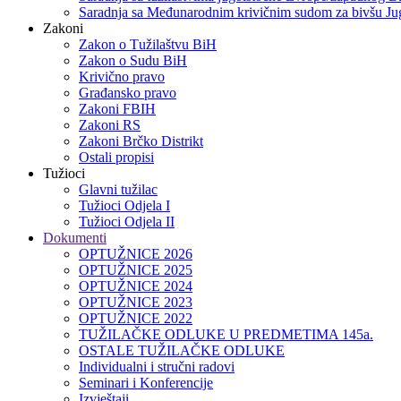
Saradnja sa Međunarodnim krivičnim sudom za bivšu Jug
Zakoni
Zakon o Тužilaštvu BiH
Zakon o Sudu BiH
Krivično pravo
Građansko pravo
Zakoni FBIH
Zakoni RS
Zakoni Brčko Distrikt
Ostali propisi
Tužioci
Glavni tužilac
Tužioci Odjela I
Tužioci Odjela II
Dokumenti
OPTUŽNICE 2026
OPTUŽNICE 2025
OPTUŽNICE 2024
OPTUŽNICE 2023
OPTUŽNICE 2022
TUŽILAČKE ODLUKE U PREDMETIMA 145a.
OSTALE TUŽILAČKE ODLUKE
Individualni i stručni radovi
Seminari i Konferencije
Izvještaji