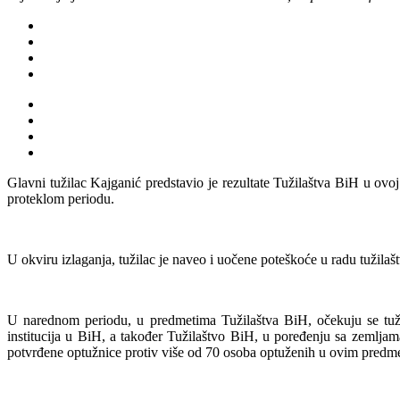
Glavni tužilac Kajganić predstavio je rezultate Tužilaštva BiH u ovo
proteklom periodu.
U okviru izlaganja, tužilac je naveo i uočene poteškoće u radu tužilaštv
U narednom periodu, u predmetima Tužilaštva BiH, očekuju se tuži
institucija u BiH, a također Tužilaštvo BiH, u poređenju sa zemlja
potvrđene optužnice protiv više od 70 osoba optuženih u ovim predm