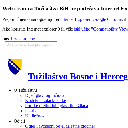
Web stranica Tužilaštva BiH ne podržava Internet Exp
Preporučujemo nadogradnju na
Internet Explorer
,
Google Chrome
, il
Ako koristite Internet explorer 9 ili više
isključite "Compatibility Vie
bos
hrv
срп
eng
Tužilaštvo Bosne i Herce
O Tužilaštvu
Riječ glavnog tužioca
Kodeks tužilačke etike
Poruke prethodnih glavnih tužilaca
Istorijat
Nadležnosti
Odjeli
Odjel I (Posebni odjel za ratne zločine)