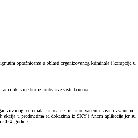
odignutim optužnicama u oblasti organizovanog kriminala i korupcije u
 radi efikasnije borbe protiv ove vrste kriminala.
nizovanog kriminala kojima će biti obuhvaćeni i visoki zvaničnici
nih akcija u predmetima sa dokazima iz SKY i Anom aplikacija jer su
m 2024. godine.