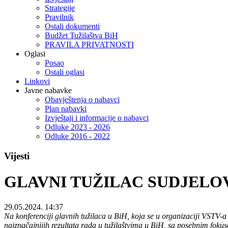
Strategije
Pravilnik
Ostali dokumenti
Budžet Tužilaštva BiH
PRAVILA PRIVATNOSTI
Oglasi
Posao
Ostali oglasi
Linkovi
Javne nabavke
Obavještenja o nabavci
Plan nabavki
Izvještaji i informacije o nabavci
Odluke 2023 - 2026
Odluke 2016 - 2022
Vijesti
GLAVNI TUŽILAC SUDJELO
29.05.2024. 14:37
Na konferenciji glavnih tužilaca u BiH, koja se u organizaciji VSTV-a
najznačajnijih rezultata rada u tužilaštvima u BiH, sa posebnim fok