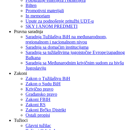
Fotografije enterijera i eksterijera
Bilten
Promotivni materijali
In memoriam
Upute za podnošenje pritužbi UDT-u
SKY I ANOM PREDMETI
Pravna saradnja
Saradnja Tužilaštva BiH na međunarodnom,
regionalnom i nacionalnom nivou
Saradnja sa domaćim institucijama
Saradnja sa tužilaštvima jugoistočne Evrope/zapadnog
Balkana
Saradnja sa Međunarodnim krivičnim sudom za bivšu
Jugoslaviju
Zakoni
Zakon o Тužilaštvu BiH
Zakon o Sudu BiH
Krivično pravo
Građansko pravo
Zakoni FBIH
Zakoni RS
Zakoni Brčko Distrikt
Ostali propisi
Tužioci
Glavni tužilac