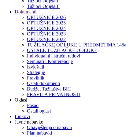
Tužioci Odjela I
Tužioci Odjela II
Dokumenti
OPTUŽNICE 2026
OPTUŽNICE 2025
OPTUŽNICE 2024
OPTUŽNICE 2023
OPTUŽNICE 2022
TUŽILAČKE ODLUKE U PREDMETIMA 145a.
OSTALE TUŽILAČKE ODLUKE
Individualni i stručni radovi
Seminari i Konferencije
Izvještaji
Strategije
Pravilnik
Ostali dokumenti
Budžet Tužilaštva BiH
PRAVILA PRIVATNOSTI
Oglasi
Posao
Ostali oglasi
Linkovi
Javne nabavke
Obavještenja o nabavci
Plan nabavki