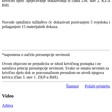
krivično djelo -sprječavanje dokazivanja iz člana 236. stav 2. KZ-a
BiH.
Navode optužnice tužilaštvo će dokazivati pozivanjem 5 svjedoka i
prilaganjem 15 materijalnih dokaza.
*napomena o načelu presumpcije nevinosti
Ovom objavom ne prejudicira se ishod krivičnog postupka i ne
narušava princip presumpcije nevinosti. Svako se smatra nevinim za
krivično djelo dok se pravosnažnom presudom ne utvrdi njegova
krivica (član 3. stav 1. ZKP-a BiH).
Štampaj
Pošalji prijatelju
Video
Arhiva