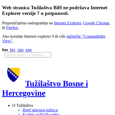
Web stranica Tužilaštva BiH ne podržava Internet
Explorer verzije 7 u potpunosti.
Preporučujemo nadogradnju na
Internet Explorer
,
Google Chrome
,
ili
Firefox
.
Ako koristite Internet explorer 9 ili više
isključite "Compatibility
View"
.
bos
hrv
срп
eng
Tužilaštvo Bosne i
Hercegovine
O Tužilaštvu
Riječ glavnog tužioca
Kodeks tužilačke etike