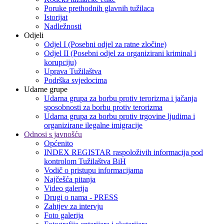
Poruke prethodnih glavnih tužilaca
Istorijat
Nadležnosti
Odjeli
Odjel I (Posebni odjel za ratne zločine)
Odjel II (Posebni odjel za organizirani kriminal i
korupciju)
Uprava Tužilaštva
Podrška svjedocima
Udarne grupe
Udarna grupa za borbu protiv terorizma i jačanja
sposobnosti za borbu protiv terorizma
Udarna grupa za borbu protiv trgovine ljudima i
organizirane ilegalne imigracije
Odnosi s javnošću
Općenito
INDEX REGISTAR raspoloživih informacija pod
kontrolom Tužilaštva BiH
Vodič o pristupu informacijama
Najčešća pitanja
Video galerija
Drugi o nama - PRESS
Zahtjev za intervju
Foto galerija