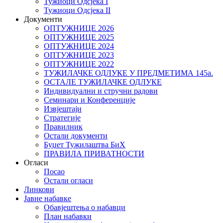
Тужиоци Oдсјекa I
Тужиоци Oдсјекa II
Документи
ОПТУЖНИЦЕ 2026
ОПТУЖНИЦЕ 2025
ОПТУЖНИЦЕ 2024
ОПТУЖНИЦЕ 2023
ОПТУЖНИЦЕ 2022
ТУЖИЛАЧКЕ ОДЛУКЕ У ПРЕДМЕТИМА 145а.
ОСТАЛЕ ТУЖИЛАЧКЕ ОДЛУКЕ
Индивидуални и стручни радови
Семинари и Конференције
Извјештаји
Стратегије
Правилник
Остали документи
Буџет Тужилаштва БиХ
ПРАВИЛА ПРИВАТНОСТИ
Огласи
Посао
Остали огласи
Линкови
Јавне набавке
Обавјештења о набавци
План набавки