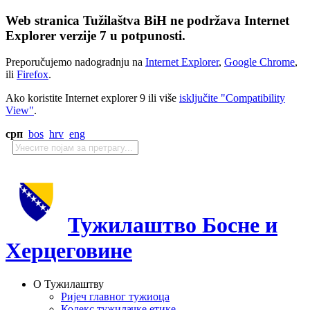
Web stranica Tužilaštva BiH ne podržava Internet
Explorer verzije 7 u potpunosti.
Preporučujemo nadogradnju na
Internet Explorer
,
Google Chrome
,
ili
Firefox
.
Ako koristite Internet explorer 9 ili više
isključite "Compatibility
View"
.
срп
bos
hrv
eng
Тужилаштво Босне и
Херцеговине
О Тужилаштву
Ријеч главног тужиоца
Кодекс тужилачке етике