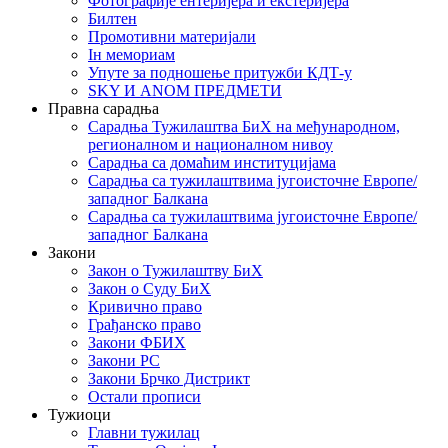
Фотографије ентеријера и екстеријера
Билтен
Промотивни материјали
Iн мемориам
Упуте за подношење притужби КДТ-у
SKY И ANOM ПРЕДМЕТИ
Правна сарадња
Сарадња Тужилаштва БиХ на међународном,
регионалном и националном нивоу
Сарадња са домаћим институцијама
Сарадња са тужилаштвима југоисточне Европе/
западног Балкана
Сарадња са тужилаштвима југоисточне Европе/
западног Балкана
Закони
Закон о Тужилаштву БиХ
Закон о Суду БиХ
Кривично право
Грађанско право
Закони ФБИХ
Закони РС
Закони Брчко Дистрикт
Остали прописи
Тужиоци
Главни тужилац