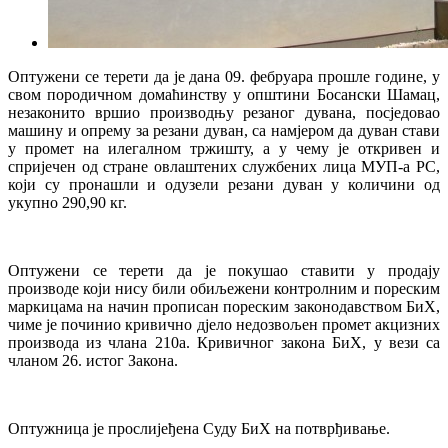
Оптужени се терети да је дана 09. фебруара прошле године, у
свом породичном домаћинству у општини Босански Шамац,
незаконито вршио производњу резаног дувана, посједовао
машину и опрему за резани дуван, са намјером да дуван стави
у промет на илегалном тржишту, а у чему је откривен и
спријечен од стране овлаштених службених лица МУП-а РС,
који су пронашли и одузели резани дуван у количини од
укупно 290,90 кг.
Оптужени се терети да је покушао ставити у продају
производе који нису били обиљежени контролним и пореским
маркицама на начин прописан пореским законодавством БиХ,
чиме је починио кривично дјело недозвољен промет акцизних
производа из члана 210а. Кривичног закона БиХ, у вези са
чланом 26. истог Закона.
Оптужница је прослијеђена Суду БиХ на потврђивање.