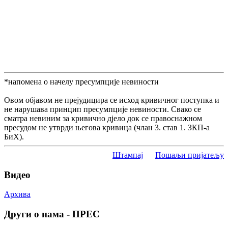
*напомена о начелу пресумпције невиности
Овом објавом не прејудицира се исход кривичног поступка и
не нарушава принцип пресумпције невиности. Свако се
сматра невиним за кривично дјело док се правоснажном
пресудом не утврди његова кривица (члан 3. став 1. ЗКП-а
БиХ).
Штампај
Пошаљи пријатељу
Видео
Архива
Други о нама - ПРЕС