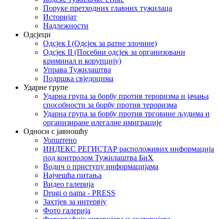
Поруке претходних главних тужилаца
Историјат
Надлежности
Одсјеци
Одсјек I (Одсјек за ратне злочине)
Одсјек II (Посебни одсјек за организовани
криминал и корупцију)
Управа Тужилаштва
Подршка свједоцима
Ударне групе
Ударна група за борбу против тероризма и јачања
способности за борбу против тероризма
Ударна група за борбу против трговине људима и
организиране илегалне имиграције
Односи с јавношћу
Уопштено
ИНДЕКС РЕГИСТАР расположивих информација
под контролом Тужилаштва БиХ
Водич о приступу информацијама
Најчешћа питања
Видео галерија
Drugi o nama - PRESS
Захтјев за интервју
Фото галерија