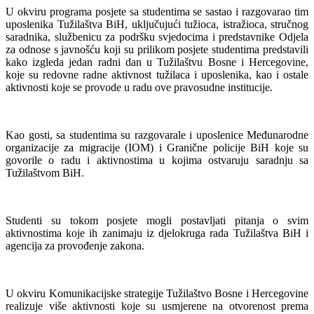
U okviru programa posjete sa studentima se sastao i razgovarao tim
uposlenika Tužilaštva BiH, uključujući tužioca, istražioca, stručnog
saradnika, službenicu za podršku svjedocima i predstavnike Odjela
za odnose s javnošću koji su prilikom posjete studentima predstavili
kako izgleda jedan radni dan u Tužilaštvu Bosne i Hercegovine,
koje su redovne radne aktivnost tužilaca i uposlenika, kao i ostale
aktivnosti koje se provode u radu ove pravosudne institucije.
Kao gosti, sa studentima su razgovarale i uposlenice Međunarodne
organizacije za migracije (IOM) i Granične policije BiH koje su
govorile o radu i aktivnostima u kojima ostvaruju saradnju sa
Tužilaštvom BiH.
Studenti su tokom posjete mogli postavljati pitanja o svim
aktivnostima koje ih zanimaju iz djelokruga rada Tužilaštva BiH i
agencija za provođenje zakona.
U okviru Komunikacijske strategije Tužilaštvo Bosne i Hercegovine
realizuje više aktivnosti koje su usmjerene na otvorenost prema