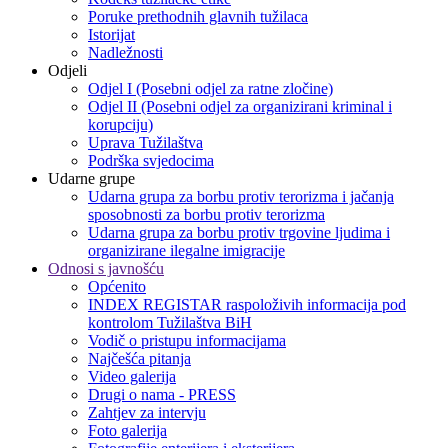
Poruke prethodnih glavnih tužilaca
Istorijat
Nadležnosti
Odjeli
Odjel I (Posebni odjel za ratne zločine)
Odjel II (Posebni odjel za organizirani kriminal i
korupciju)
Uprava Tužilaštva
Podrška svjedocima
Udarne grupe
Udarna grupa za borbu protiv terorizma i jačanja
sposobnosti za borbu protiv terorizma
Udarna grupa za borbu protiv trgovine ljudima i
organizirane ilegalne imigracije
Odnosi s javnošću
Općenito
INDEX REGISTAR raspoloživih informacija pod
kontrolom Tužilaštva BiH
Vodič o pristupu informacijama
Najčešća pitanja
Video galerija
Drugi o nama - PRESS
Zahtjev za intervju
Foto galerija