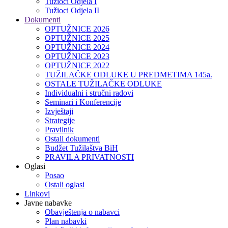
Tužioci Odjela I
Tužioci Odjela II
Dokumenti
OPTUŽNICE 2026
OPTUŽNICE 2025
OPTUŽNICE 2024
OPTUŽNICE 2023
OPTUŽNICE 2022
TUŽILAČKE ODLUKE U PREDMETIMA 145a.
OSTALE TUŽILAČKE ODLUKE
Individualni i stručni radovi
Seminari i Konferencije
Izvještaji
Strategije
Pravilnik
Ostali dokumenti
Budžet Tužilaštva BiH
PRAVILA PRIVATNOSTI
Oglasi
Posao
Ostali oglasi
Linkovi
Javne nabavke
Obavještenja o nabavci
Plan nabavki