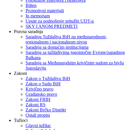
Fotografije enterijera i eksterijera
Bilten
Promotivni materijali
In memoriam
Upute za podnošenje pritužbi UDT-u
SKY I ANOM PREDMETI
Pravna saradnja
Saradnja Tužilaštva BiH na međunarodnom,
regionalnom i nacionalnom nivou
Saradnja sa domaćim institucijama
Saradnja sa tužilaštvima jugoistočne Evrope/zapadnog
Balkana
Saradnja sa Međunarodnim krivičnim sudom za bivšu
Jugoslaviju
Zakoni
Zakon o Тužilaštvu BiH
Zakon o Sudu BiH
Krivično pravo
Građansko pravo
Zakoni FBIH
Zakoni RS
Zakoni Brčko Distrikt
Ostali propisi
Tužioci
Glavni tužilac