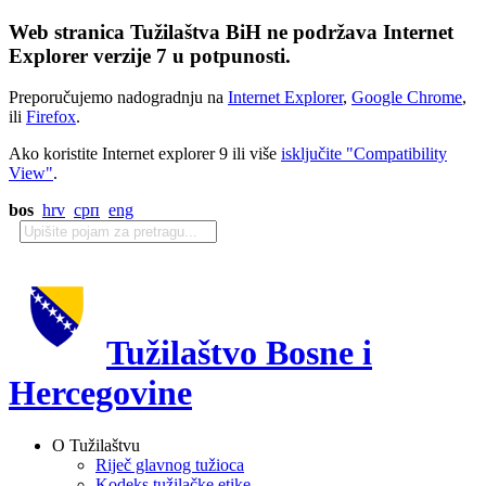
Web stranica Tužilaštva BiH ne podržava Internet
Explorer verzije 7 u potpunosti.
Preporučujemo nadogradnju na
Internet Explorer
,
Google Chrome
,
ili
Firefox
.
Ako koristite Internet explorer 9 ili više
isključite "Compatibility
View"
.
bos
hrv
срп
eng
Tužilaštvo Bosne i
Hercegovine
O Tužilaštvu
Riječ glavnog tužioca
Kodeks tužilačke etike