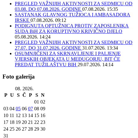
PREGLED VAŽNIJIH AKTIVNOSTI ZA SEDMICU OD
03.08. DO 07.08.2026. GODINE
07.08.2026. 15:35
SASTANAK GLAVNOG TUŽIOCA I AMBASADORA
IRSKE
07.08.2026. 09:12
PODIGNUTA OPTUŽNICA PROTIV ZAPOSLENIKA
SUDA BiH ZA KORUPTIVNO KRIVIČNO DJELO
05.08.2026. 14:24
PREGLED VAŽNIJIH AKTIVNOSTI ZA SEDMICU OD
27.07. DO 31.07.2026. GODINE
31.07.2026. 13:34
OSUMNJIČENI ZA SKRNAVLJENJE I PALJENJE
VJERSKIH OBJEKATA U MEĐUGORJU, BIT ĆE
PREDAT TUŽILAŠTVU BIH
29.07.2026. 14:14
Foto galerija
08. 2026.
P
U
S
Č
P
S
N
01
02
03
04
05
06
07
08
09
10
11
12
13
14
15
16
17
18
19
20
21
22
23
24
25
26
27
28
29
30
31