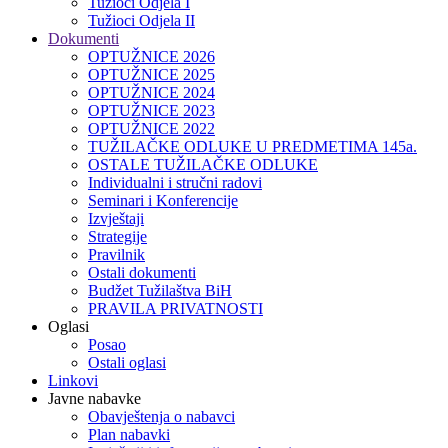
Tužioci Odjela I
Tužioci Odjela II
Dokumenti
OPTUŽNICE 2026
OPTUŽNICE 2025
OPTUŽNICE 2024
OPTUŽNICE 2023
OPTUŽNICE 2022
TUŽILAČKE ODLUKE U PREDMETIMA 145a.
OSTALE TUŽILAČKE ODLUKE
Individualni i stručni radovi
Seminari i Konferencije
Izvještaji
Strategije
Pravilnik
Ostali dokumenti
Budžet Tužilaštva BiH
PRAVILA PRIVATNOSTI
Oglasi
Posao
Ostali oglasi
Linkovi
Javne nabavke
Obavještenja o nabavci
Plan nabavki