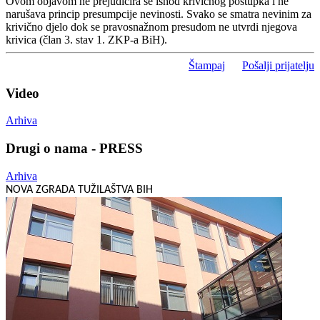
Ovom objavom ne prejudicira se ishod krivičnog postupka i ne
narušava princip presumpcije nevinosti. Svako se smatra nevinim za
krivično djelo dok se pravosnažnom presudom ne utvrdi njegova
krivica (član 3. stav 1. ZKP-a BiH).
Štampaj
Pošalji prijatelju
Video
Arhiva
Drugi o nama - PRESS
Arhiva
NOVA ZGRADA TUŽILAŠTVA BIH