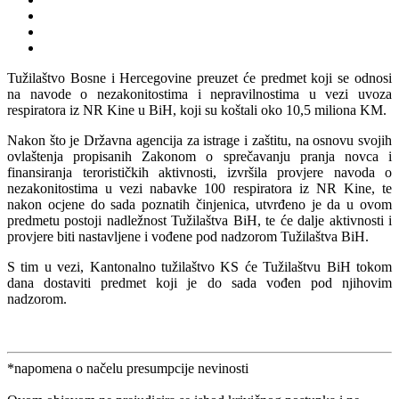
Tužilaštvo Bosne i Hercegovine preuzet će predmet koji se odnosi
na navode o nezakonitostima i nepravilnostima u vezi uvoza
respiratora iz NR Kine u BiH, koji su koštali oko 10,5 miliona KM.
Nakon što je Državna agencija za istrage i zaštitu, na osnovu svojih
ovlaštenja propisanih Zakonom o sprečavanju pranja novca i
finansiranja terorističkih aktivnosti, izvršila provjere navoda o
nezakonitostima u vezi nabavke 100 respiratora iz NR Kine, te
nakon ocjene do sada poznatih činjenica, utvrđeno je da u ovom
predmetu postoji nadležnost Tužilaštva BiH, te će dalje aktivnosti i
provjere biti nastavljene i vođene pod nadzorom Tužilaštva BiH.
S tim u vezi, Kantonalno tužilaštvo KS će Tužilaštvu BiH tokom
dana dostaviti predmet koji je do sada vođen pod njihovim
nadzorom.
*napomena o načelu presumpcije nevinosti