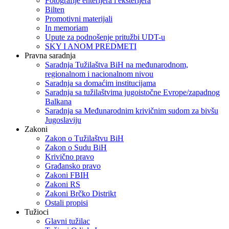
Fotografije enterijera i eksterijera
Bilten
Promotivni materijali
In memoriam
Upute za podnošenje pritužbi UDT-u
SKY I ANOM PREDMETI
Pravna saradnja
Saradnja Tužilaštva BiH na međunarodnom,
regionalnom i nacionalnom nivou
Saradnja sa domaćim institucijama
Saradnja sa tužilaštvima jugoistočne Evrope/zapadnog
Balkana
Saradnja sa Međunarodnim krivičnim sudom za bivšu
Jugoslaviju
Zakoni
Zakon o Тužilaštvu BiH
Zakon o Sudu BiH
Krivično pravo
Građansko pravo
Zakoni FBIH
Zakoni RS
Zakoni Brčko Distrikt
Ostali propisi
Tužioci
Glavni tužilac