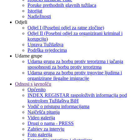
Poruke prethodnih glavnih tužilaca
Istorijat
Nadležnosti
Odjeli
Odjel I (Posebni odjel za ratne zločine)
Odjel II (Posebni odjel za organizirani kriminal i
korupciju)
Uprava Tužilaštva
Podrška svjedocima
Udarne grupe
Udarna grupa za borbu protiv terorizma i jačanja
sposobnosti za borbu protiv terorizma
Udarna grupa za borbu protiv trgovine ljudima i
organizirane ilegalne imigracije
Odnosi s javnošću
Općenito
INDEX REGISTAR raspoloživih informacija pod
kontrolom Tužilaštva BiH
Vodič o pristupu informacijama
Najčešća pitanja
Video galerija
Drugi o nama - PRESS
Zahtjev za intervju
Foto galerija