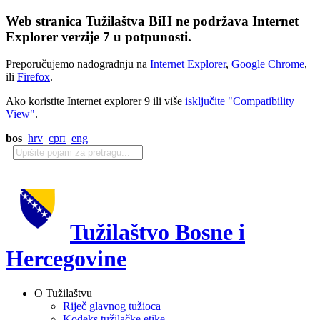
Web stranica Tužilaštva BiH ne podržava Internet
Explorer verzije 7 u potpunosti.
Preporučujemo nadogradnju na
Internet Explorer
,
Google Chrome
,
ili
Firefox
.
Ako koristite Internet explorer 9 ili više
isključite "Compatibility
View"
.
bos
hrv
срп
eng
Tužilaštvo Bosne i
Hercegovine
O Tužilaštvu
Riječ glavnog tužioca
Kodeks tužilačke etike