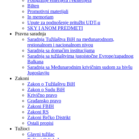
Fotografije enterijera i eksterijera
Bilten
Promotivni materijali
In memoriam
Upute za podnošenje pritužbi UDT-u
SKY I ANOM PREDMETI
Pravna saradnja
Saradnja Tužilaštva BiH na međunarodnom,
regionalnom i nacionalnom nivou
Saradnja sa domaćim institucijama
Saradnja sa tužilaštvima jugoistočne Evrope/zapadnog
Balkana
Saradnja sa Međunarodnim krivičnim sudom za bivšu
Jugoslaviju
Zakoni
Zakon o Тužilaštvu BiH
Zakon o Sudu BiH
Krivično pravo
Građansko pravo
Zakoni FBIH
Zakoni RS
Zakoni Brčko Distrikt
Ostali propisi
Tužioci
Glavni tužilac