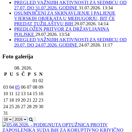
PREGLED VAŽNIJIH AKTIVNOSTI ZA SEDMICU OD
27.07. DO 31.07.2026. GODINE
31.07.2026. 13:34
OSUMNJIČENI ZA SKRNAVLJENJE I PALJENJE
VJERSKIH OBJEKATA U MEĐUGORJU, BIT ĆE
PREDAT TUŽILAŠTVU BIH
29.07.2026. 14:14
PREDLOŽEN PRITVOR ZA DRŽAVLJANINA
POLJSKE
29.07.2026. 13:54
PREGLED VAŽNIJIH AKTIVNOSTI ZA SEDMICU OD
20.07. DO 24.07.2026. GODINE
24.07.2026. 11:17
Foto galerija
08. 2026.
P
U
S
Č
P
S
N
01
02
03
04
05
06
07
08
09
10
11
12
13
14
15
16
17
18
19
20
21
22
23
24
25
26
27
28
29
30
31