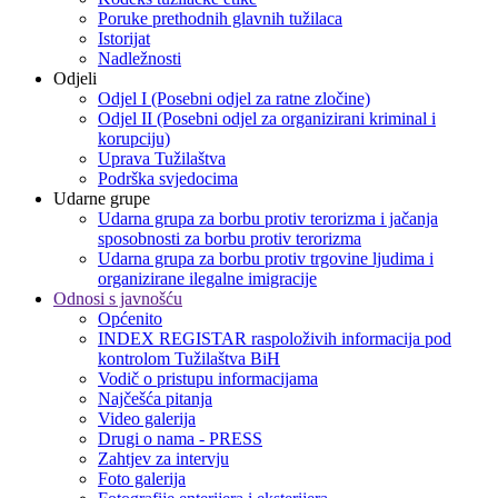
Poruke prethodnih glavnih tužilaca
Istorijat
Nadležnosti
Odjeli
Odjel I (Posebni odjel za ratne zločine)
Odjel II (Posebni odjel za organizirani kriminal i
korupciju)
Uprava Tužilaštva
Podrška svjedocima
Udarne grupe
Udarna grupa za borbu protiv terorizma i jačanja
sposobnosti za borbu protiv terorizma
Udarna grupa za borbu protiv trgovine ljudima i
organizirane ilegalne imigracije
Odnosi s javnošću
Općenito
INDEX REGISTAR raspoloživih informacija pod
kontrolom Tužilaštva BiH
Vodič o pristupu informacijama
Najčešća pitanja
Video galerija
Drugi o nama - PRESS
Zahtjev za intervju
Foto galerija