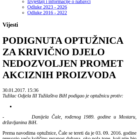
Izvještaji i informacije o nabavci
Odluke 2023 - 2026
Odluke 2016 - 2022
Vijesti
PODIGNUTA OPTUŽNICA
ZA KRIVIČNO DJELO
NEDOZVOLJEN PROMET
AKCIZNIH PROIZVODA
30.01.2017. 15:36
Tužilac Odjela III Tužilaštva BiH podigao je optužnicu protiv:
-
Danijela Čale, rođenog 1989. godine u Mostaru,
državljanina BiH.
Prema navodima optužnice, Čale se tereti da je 03. 09. 2016. godine
prevozio veću količinu rezanog duhana, oko pola tone, koji nije bio