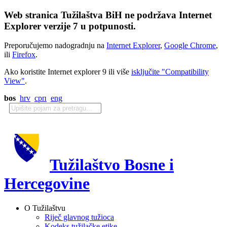
Web stranica Tužilaštva BiH ne podržava Internet
Explorer verzije 7 u potpunosti.
Preporučujemo nadogradnju na
Internet Explorer
,
Google Chrome
,
ili
Firefox
.
Ako koristite Internet explorer 9 ili više
isključite "Compatibility
View"
.
bos
hrv
срп
eng
Tužilaštvo Bosne i
Hercegovine
O Tužilaštvu
Riječ glavnog tužioca
Kodeks tužilačke etike