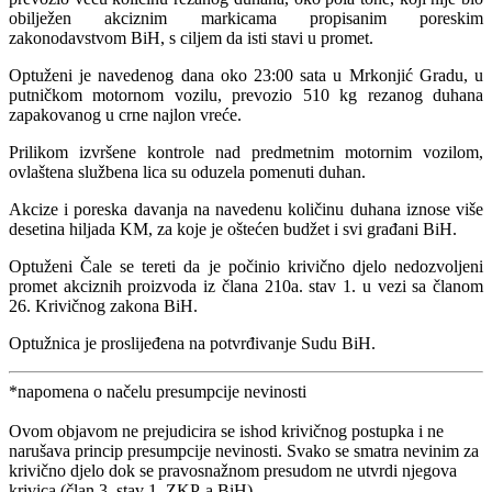
obilježen akciznim markicama propisanim poreskim
zakonodavstvom BiH, s ciljem da isti stavi u promet.
Optuženi je navedenog dana oko 23:00 sata u Mrkonjić Gradu, u
putničkom motornom vozilu, prevozio 510 kg rezanog duhana
zapakovanog u crne najlon vreće.
Prilikom izvršene kontrole nad predmetnim motornim vozilom,
ovlaštena službena lica su oduzela pomenuti duhan.
Akcize i poreska davanja na navedenu količinu duhana iznose više
desetina hiljada KM, za koje je oštećen budžet i svi građani BiH.
Optuženi Čale se tereti da je počinio krivično djelo nedozvoljeni
promet akciznih proizvoda iz člana 210a. stav 1. u vezi sa članom
26. Krivičnog zakona BiH.
Optužnica je proslijeđena na potvrđivanje Sudu BiH.
*napomena o načelu presumpcije nevinosti
Ovom objavom ne prejudicira se ishod krivičnog postupka i ne
narušava princip presumpcije nevinosti. Svako se smatra nevinim za
krivično djelo dok se pravosnažnom presudom ne utvrdi njegova
krivica (član 3. stav 1. ZKP-a BiH).