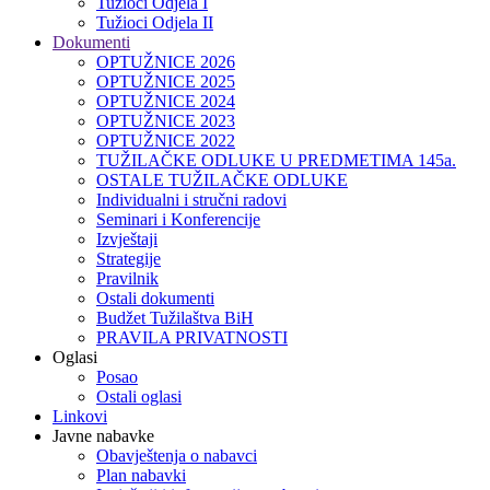
Tužioci Odjela I
Tužioci Odjela II
Dokumenti
OPTUŽNICE 2026
OPTUŽNICE 2025
OPTUŽNICE 2024
OPTUŽNICE 2023
OPTUŽNICE 2022
TUŽILAČKE ODLUKE U PREDMETIMA 145a.
OSTALE TUŽILAČKE ODLUKE
Individualni i stručni radovi
Seminari i Konferencije
Izvještaji
Strategije
Pravilnik
Ostali dokumenti
Budžet Tužilaštva BiH
PRAVILA PRIVATNOSTI
Oglasi
Posao
Ostali oglasi
Linkovi
Javne nabavke
Obavještenja o nabavci
Plan nabavki