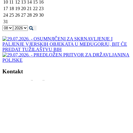
10
11
12
13
14
15
16
17
18
19
20
21
22
23
24
25
26
27
28
29
30
31
Kontakt
ADRESA TUŽILAŠTVA BIH
Kraljice Jelene 88
71000 Sarajevo
Bosna i Hercegovina
Tel: +387 (0)33 483 700
Fax: +387 (0)33 483 840
info@tuzilastvobih.gov.ba
Ured za informisanje javnosti