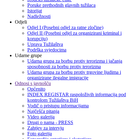
Poruke prethodnih glavnih tužilaca
Istorijat
Nadležnosti
Odjeli
Odjel I (Posebni odjel za ratne zločine)
Odjel II (Posebni odjel za organizirani kriminal i
korupciju)
Uprava Tužilaštva
Podrška svjedocima
Udarne grupe
Udarna grupa za borbu protiv terorizma i jačanja
sposobnosti za borbu protiv terorizma
Udarna grupa za borbu protiv trgovine ljudima i
organizirane ilegalne imigracije
Odnosi s javnošću
Općenito
INDEX REGISTAR raspoloživih informacija pod
kontrolom Tužilaštva BiH
Vodič o pristupu informacijama
Najčešća pitanja
Video galerija
Drugi o nama - PRESS
Zahtjev za intervju
Foto galerija