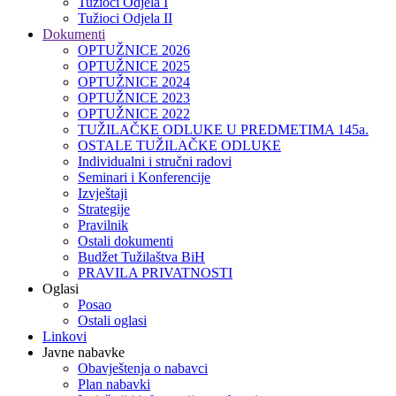
Tužioci Odjela I
Tužioci Odjela II
Dokumenti
OPTUŽNICE 2026
OPTUŽNICE 2025
OPTUŽNICE 2024
OPTUŽNICE 2023
OPTUŽNICE 2022
TUŽILAČKE ODLUKE U PREDMETIMA 145a.
OSTALE TUŽILAČKE ODLUKE
Individualni i stručni radovi
Seminari i Konferencije
Izvještaji
Strategije
Pravilnik
Ostali dokumenti
Budžet Tužilaštva BiH
PRAVILA PRIVATNOSTI
Oglasi
Posao
Ostali oglasi
Linkovi
Javne nabavke
Obavještenja o nabavci
Plan nabavki