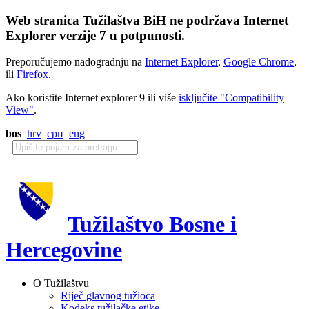
Web stranica Tužilaštva BiH ne podržava Internet
Explorer verzije 7 u potpunosti.
Preporučujemo nadogradnju na
Internet Explorer
,
Google Chrome
,
ili
Firefox
.
Ako koristite Internet explorer 9 ili više
isključite "Compatibility
View"
.
bos
hrv
срп
eng
Tužilaštvo Bosne i
Hercegovine
O Tužilaštvu
Riječ glavnog tužioca
Kodeks tužilačke etike