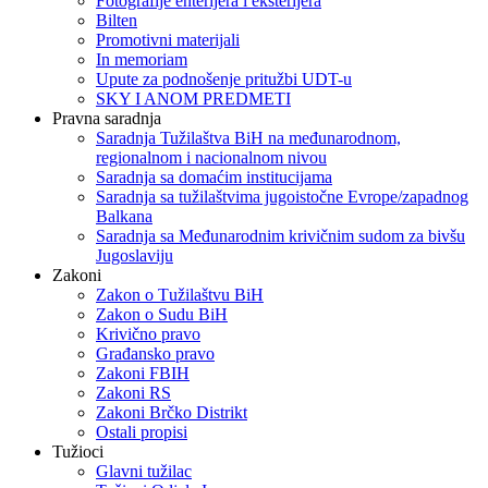
Fotografije enterijera i eksterijera
Bilten
Promotivni materijali
In memoriam
Upute za podnošenje pritužbi UDT-u
SKY I ANOM PREDMETI
Pravna saradnja
Saradnja Tužilaštva BiH na međunarodnom,
regionalnom i nacionalnom nivou
Saradnja sa domaćim institucijama
Saradnja sa tužilaštvima jugoistočne Evrope/zapadnog
Balkana
Saradnja sa Međunarodnim krivičnim sudom za bivšu
Jugoslaviju
Zakoni
Zakon o Тužilaštvu BiH
Zakon o Sudu BiH
Krivično pravo
Građansko pravo
Zakoni FBIH
Zakoni RS
Zakoni Brčko Distrikt
Ostali propisi
Tužioci
Glavni tužilac