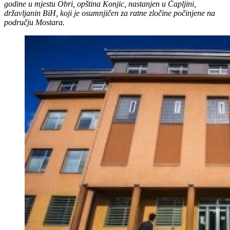
godine u mjestu Obri, opština Konjic, nastanjen u Čapljini,
državljanin BiH, koji je osumnjičen za ratne zločine počinjene na
području Mostara.