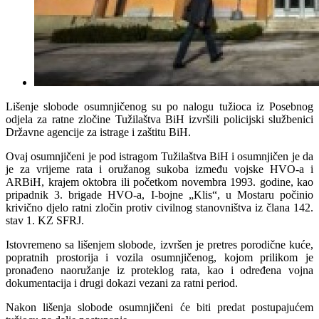
Lišenje slobode osumnjičenog su po nalogu tužioca iz Posebnog
odjela za ratne zločine Tužilaštva BiH izvršili policijski službenici
Državne agencije za istrage i zaštitu BiH.
Ovaj osumnjičeni je pod istragom Tužilaštva BiH i osumnjičen je da
je za vrijeme rata i oružanog sukoba između vojske HVO-a i
ARBiH, krajem oktobra ili početkom novembra 1993. godine, kao
pripadnik 3. brigade HVO-a, I-bojne „Klis“, u Mostaru počinio
krivično djelo ratni zločin protiv civilnog stanovništva iz člana 142.
stav 1. KZ SFRJ.
Istovremeno sa lišenjem slobode, izvršen je pretres porodične kuće,
popratnih prostorija i vozila osumnjičenog, kojom prilikom je
pronađeno naoružanje iz proteklog rata, kao i određena vojna
dokumentacija i drugi dokazi vezani za ratni period.
Nakon lišenja slobode osumnjičeni će biti predat postupajućem