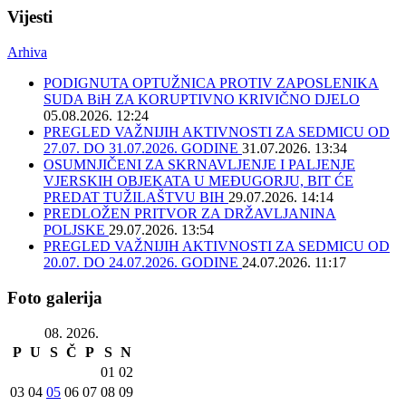
Vijesti
Arhiva
PODIGNUTA OPTUŽNICA PROTIV ZAPOSLENIKA
SUDA BiH ZA KORUPTIVNO KRIVIČNO DJELO
05.08.2026. 12:24
PREGLED VAŽNIJIH AKTIVNOSTI ZA SEDMICU OD
27.07. DO 31.07.2026. GODINE
31.07.2026. 13:34
OSUMNJIČENI ZA SKRNAVLJENJE I PALJENJE
VJERSKIH OBJEKATA U MEĐUGORJU, BIT ĆE
PREDAT TUŽILAŠTVU BIH
29.07.2026. 14:14
PREDLOŽEN PRITVOR ZA DRŽAVLJANINA
POLJSKE
29.07.2026. 13:54
PREGLED VAŽNIJIH AKTIVNOSTI ZA SEDMICU OD
20.07. DO 24.07.2026. GODINE
24.07.2026. 11:17
Foto galerija
08. 2026.
P
U
S
Č
P
S
N
01
02
03
04
05
06
07
08
09