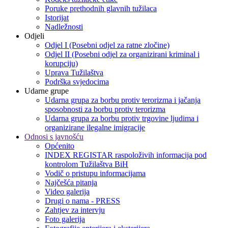
Poruke prethodnih glavnih tužilaca
Istorijat
Nadležnosti
Odjeli
Odjel I (Posebni odjel za ratne zločine)
Odjel II (Posebni odjel za organizirani kriminal i
korupciju)
Uprava Tužilaštva
Podrška svjedocima
Udarne grupe
Udarna grupa za borbu protiv terorizma i jačanja
sposobnosti za borbu protiv terorizma
Udarna grupa za borbu protiv trgovine ljudima i
organizirane ilegalne imigracije
Odnosi s javnošću
Općenito
INDEX REGISTAR raspoloživih informacija pod
kontrolom Tužilaštva BiH
Vodič o pristupu informacijama
Najčešća pitanja
Video galerija
Drugi o nama - PRESS
Zahtjev za intervju
Foto galerija