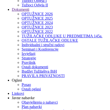
Tužioci Odjela I
Tužioci Odjela II
Dokumenti
OPTUŽNICE 2026
OPTUŽNICE 2025
OPTUŽNICE 2024
OPTUŽNICE 2023
OPTUŽNICE 2022
TUŽILAČKE ODLUKE U PREDMETIMA 145a.
OSTALE TUŽILAČKE ODLUKE
Individualni i stručni radovi
Seminari i Konferencije
Izvještaji
Strategije
Pravilnik
Ostali dokumenti
Budžet Tužilaštva BiH
PRAVILA PRIVATNOSTI
Oglasi
Posao
Ostali oglasi
Linkovi
Javne nabavke
Obavještenja o nabavci
Plan nabavki