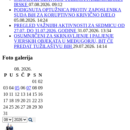
IRSKE
07.08.2026. 09:12
PODIGNUTA OPTUŽNICA PROTIV ZAPOSLENIKA
SUDA BiH ZA KORUPTIVNO KRIVIČNO DJELO
05.08.2026. 14:24
PREGLED VAŽNIJIH AKTIVNOSTI ZA SEDMICU OD
27.07. DO 31.07.2026. GODINE
31.07.2026. 13:34
OSUMNJIČENI ZA SKRNAVLJENJE I PALJENJE
VJERSKIH OBJEKATA U MEĐUGORJU, BIT ĆE
PREDAT TUŽILAŠTVU BIH
29.07.2026. 14:14
Foto galerija
08. 2026.
P
U
S
Č
P
S
N
01
02
03
04
05
06
07
08
09
10
11
12
13
14
15
16
17
18
19
20
21
22
23
24
25
26
27
28
29
30
31