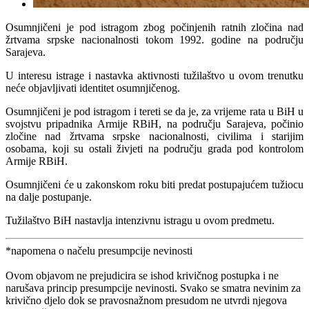
Osumnjičeni je pod istragom zbog počinjenih ratnih zločina nad
žrtvama srpske nacionalnosti tokom 1992. godine na području
Sarajeva.
U interesu istrage i nastavka aktivnosti tužilaštvo u ovom trenutku
neće objavljivati identitet osumnjičenog.
Osumnjičeni je pod istragom i tereti se da je, za vrijeme rata u BiH u
svojstvu pripadnika Armije RBiH, na području Sarajeva, počinio
zločine nad žrtvama srpske nacionalnosti, civilima i starijim
osobama, koji su ostali živjeti na području grada pod kontrolom
Armije RBiH.
Osumnjičeni će u zakonskom roku biti predat postupajućem tužiocu
na dalje postupanje.
Tužilaštvo BiH nastavlja intenzivnu istragu u ovom predmetu.
*napomena o načelu presumpcije nevinosti
Ovom objavom ne prejudicira se ishod krivičnog postupka i ne
narušava princip presumpcije nevinosti. Svako se smatra nevinim za
krivično djelo dok se pravosnažnom presudom ne utvrdi njegova