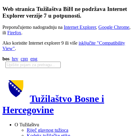
Web stranica Tužilaštva BiH ne podržava Internet
Explorer verzije 7 u potpunosti.
Preporučujemo nadogradnju na
Internet Explorer
,
Google Chrome
,
ili
Firefox
.
Ako koristite Internet explorer 9 ili više
isključite "Compatibility
View"
.
bos
hrv
срп
eng
Tužilaštvo Bosne i
Hercegovine
O Tužilaštvu
Riječ glavnog tužioca
Kodeks tužilačke etike