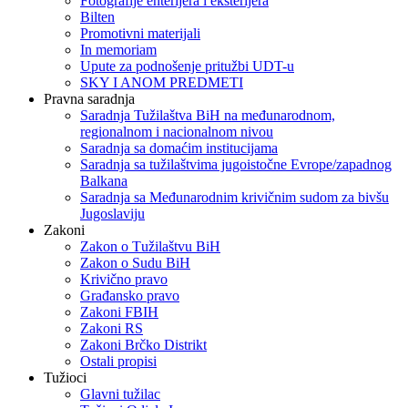
Fotografije enterijera i eksterijera
Bilten
Promotivni materijali
In memoriam
Upute za podnošenje pritužbi UDT-u
SKY I ANOM PREDMETI
Pravna saradnja
Saradnja Tužilaštva BiH na međunarodnom,
regionalnom i nacionalnom nivou
Saradnja sa domaćim institucijama
Saradnja sa tužilaštvima jugoistočne Evrope/zapadnog
Balkana
Saradnja sa Međunarodnim krivičnim sudom za bivšu
Jugoslaviju
Zakoni
Zakon o Тužilaštvu BiH
Zakon o Sudu BiH
Krivično pravo
Građansko pravo
Zakoni FBIH
Zakoni RS
Zakoni Brčko Distrikt
Ostali propisi
Tužioci
Glavni tužilac