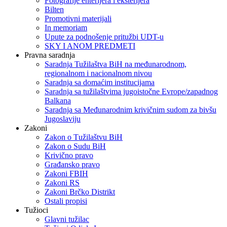
Fotografije enterijera i eksterijera
Bilten
Promotivni materijali
In memoriam
Upute za podnošenje pritužbi UDT-u
SKY I ANOM PREDMETI
Pravna saradnja
Saradnja Tužilaštva BiH na međunarodnom,
regionalnom i nacionalnom nivou
Saradnja sa domaćim institucijama
Saradnja sa tužilaštvima jugoistočne Evrope/zapadnog
Balkana
Saradnja sa Međunarodnim krivičnim sudom za bivšu
Jugoslaviju
Zakoni
Zakon o Тužilaštvu BiH
Zakon o Sudu BiH
Krivično pravo
Građansko pravo
Zakoni FBIH
Zakoni RS
Zakoni Brčko Distrikt
Ostali propisi
Tužioci
Glavni tužilac