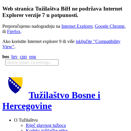
Web stranica Tužilaštva BiH ne podržava Internet
Explorer verzije 7 u potpunosti.
Preporučujemo nadogradnju na
Internet Explorer
,
Google Chrome
,
ili
Firefox
.
Ako koristite Internet explorer 9 ili više
isključite "Compatibility
View"
.
bos
hrv
срп
eng
Tužilaštvo Bosne i
Hercegovine
O Tužilaštvu
Riječ glavnog tužioca
Kodeks tužilačke etike