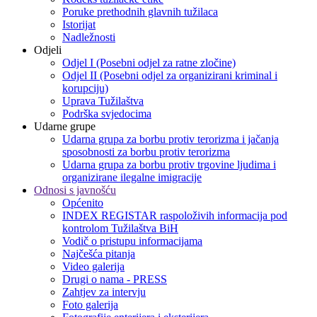
Poruke prethodnih glavnih tužilaca
Istorijat
Nadležnosti
Odjeli
Odjel I (Posebni odjel za ratne zločine)
Odjel II (Posebni odjel za organizirani kriminal i
korupciju)
Uprava Tužilaštva
Podrška svjedocima
Udarne grupe
Udarna grupa za borbu protiv terorizma i jačanja
sposobnosti za borbu protiv terorizma
Udarna grupa za borbu protiv trgovine ljudima i
organizirane ilegalne imigracije
Odnosi s javnošću
Općenito
INDEX REGISTAR raspoloživih informacija pod
kontrolom Tužilaštva BiH
Vodič o pristupu informacijama
Najčešća pitanja
Video galerija
Drugi o nama - PRESS
Zahtjev za intervju
Foto galerija