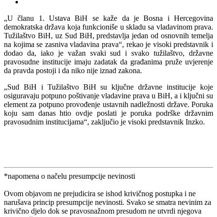
„U članu 1. Ustava BiH se kaže da je Bosna i Hercegovina
demokratska država koja funkcioniše u skladu sa vladavinom prava.
Tužilaštvo BiH, uz Sud BiH, predstavlja jedan od osnovnih temelja
na kojima se zasniva vladavina prava“, rekao je visoki predstavnik i
dodao da, iako je važan svaki sud i svako tužilaštvo, državne
pravosudne institucije imaju zadatak da građanima pruže uvjerenje
da pravda postoji i da niko nije iznad zakona.
„Sud BiH i Tužilaštvo BiH su ključne državne institucije koje
osiguravaju potpuno poštivanje vladavine prava u BiH, a i ključni su
element za potpuno provođenje ustavnih nadležnosti države. Poruka
koju sam danas htio ovdje poslati je poruka podrške državnim
pravosudnim institucijama“, zaključio je visoki predstavnik Inzko.
*napomena o načelu presumpcije nevinosti
Ovom objavom ne prejudicira se ishod krivičnog postupka i ne
narušava princip presumpcije nevinosti. Svako se smatra nevinim za
krivično djelo dok se pravosnažnom presudom ne utvrdi njegova