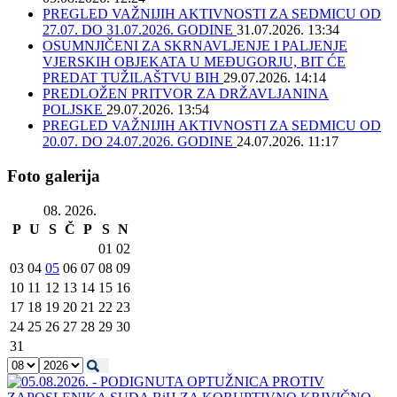
PREGLED VAŽNIJIH AKTIVNOSTI ZA SEDMICU OD
27.07. DO 31.07.2026. GODINE
31.07.2026. 13:34
OSUMNJIČENI ZA SKRNAVLJENJE I PALJENJE
VJERSKIH OBJEKATA U MEĐUGORJU, BIT ĆE
PREDAT TUŽILAŠTVU BIH
29.07.2026. 14:14
PREDLOŽEN PRITVOR ZA DRŽAVLJANINA
POLJSKE
29.07.2026. 13:54
PREGLED VAŽNIJIH AKTIVNOSTI ZA SEDMICU OD
20.07. DO 24.07.2026. GODINE
24.07.2026. 11:17
Foto galerija
08. 2026.
P
U
S
Č
P
S
N
01
02
03
04
05
06
07
08
09
10
11
12
13
14
15
16
17
18
19
20
21
22
23
24
25
26
27
28
29
30
31