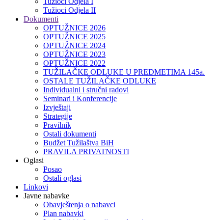
Tužioci Odjela I
Tužioci Odjela II
Dokumenti
OPTUŽNICE 2026
OPTUŽNICE 2025
OPTUŽNICE 2024
OPTUŽNICE 2023
OPTUŽNICE 2022
TUŽILAČKE ODLUKE U PREDMETIMA 145a.
OSTALE TUŽILAČKE ODLUKE
Individualni i stručni radovi
Seminari i Konferencije
Izvještaji
Strategije
Pravilnik
Ostali dokumenti
Budžet Tužilaštva BiH
PRAVILA PRIVATNOSTI
Oglasi
Posao
Ostali oglasi
Linkovi
Javne nabavke
Obavještenja o nabavci
Plan nabavki