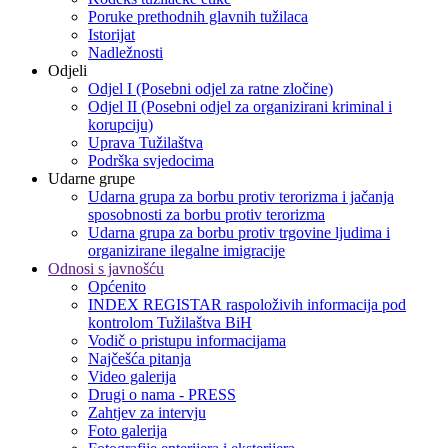
Poruke prethodnih glavnih tužilaca
Istorijat
Nadležnosti
Odjeli
Odjel I (Posebni odjel za ratne zločine)
Odjel II (Posebni odjel za organizirani kriminal i
korupciju)
Uprava Tužilaštva
Podrška svjedocima
Udarne grupe
Udarna grupa za borbu protiv terorizma i jačanja
sposobnosti za borbu protiv terorizma
Udarna grupa za borbu protiv trgovine ljudima i
organizirane ilegalne imigracije
Odnosi s javnošću
Općenito
INDEX REGISTAR raspoloživih informacija pod
kontrolom Tužilaštva BiH
Vodič o pristupu informacijama
Najčešća pitanja
Video galerija
Drugi o nama - PRESS
Zahtjev za intervju
Foto galerija