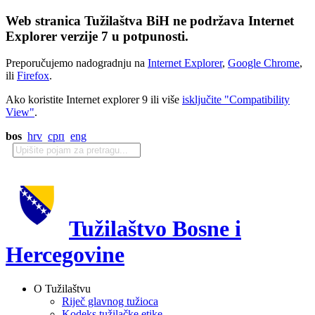
Web stranica Tužilaštva BiH ne podržava Internet
Explorer verzije 7 u potpunosti.
Preporučujemo nadogradnju na
Internet Explorer
,
Google Chrome
,
ili
Firefox
.
Ako koristite Internet explorer 9 ili više
isključite "Compatibility
View"
.
bos
hrv
срп
eng
Tužilaštvo Bosne i
Hercegovine
O Tužilaštvu
Riječ glavnog tužioca
Kodeks tužilačke etike