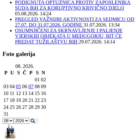
PODIGNUTA OPTUŽNICA PROTIV ZAPOSLENIKA
SUDA BiH ZA KORUPTIVNO KRIVIČNO DJELO
05.08.2026. 14:24
PREGLED VAŽNIJIH AKTIVNOSTI ZA SEDMICU OD
27.07. DO 31.07.2026. GODINE
31.07.2026. 13:34
OSUMNJIČENI ZA SKRNAVLJENJE I PALJENJE
VJERSKIH OBJEKATA U MEĐUGORJU, BIT ĆE
PREDAT TUŽILAŠTVU BIH
29.07.2026. 14:14
Foto galerija
08. 2026.
P
U
S
Č
P
S
N
01
02
03
04
05
06
07
08
09
10
11
12
13
14
15
16
17
18
19
20
21
22
23
24
25
26
27
28
29
30
31