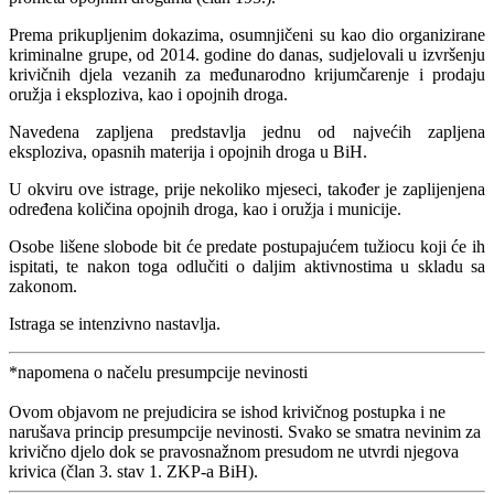
Prema prikupljenim dokazima, osumnjičeni su kao dio organizirane
kriminalne grupe, od 2014. godine do danas, sudjelovali u izvršenju
krivičnih djela vezanih za međunarodno krijumčarenje i prodaju
oružja i eksploziva, kao i opojnih droga.
Navedena zapljena predstavlja jednu od najvećih zapljena
eksploziva, opasnih materija i opojnih droga u BiH.
U okviru ove istrage, prije nekoliko mjeseci, također je zaplijenjena
određena količina opojnih droga, kao i oružja i municije.
Osobe lišene slobode bit će predate postupajućem tužiocu koji će ih
ispitati, te nakon toga odlučiti o daljim aktivnostima u skladu sa
zakonom.
Istraga se intenzivno nastavlja.
*napomena o načelu presumpcije nevinosti
Ovom objavom ne prejudicira se ishod krivičnog postupka i ne
narušava princip presumpcije nevinosti. Svako se smatra nevinim za
krivično djelo dok se pravosnažnom presudom ne utvrdi njegova
krivica (član 3. stav 1. ZKP-a BiH).