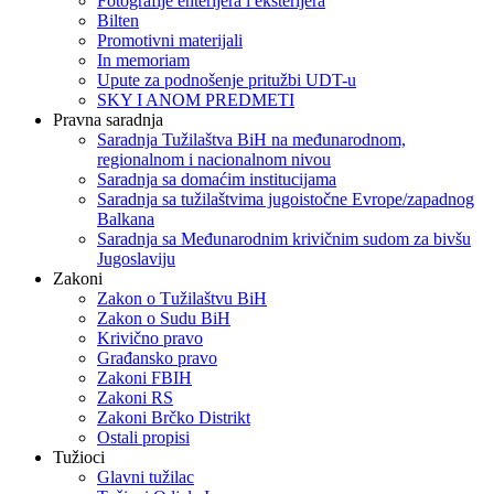
Fotografije enterijera i eksterijera
Bilten
Promotivni materijali
In memoriam
Upute za podnošenje pritužbi UDT-u
SKY I ANOM PREDMETI
Pravna saradnja
Saradnja Tužilaštva BiH na međunarodnom,
regionalnom i nacionalnom nivou
Saradnja sa domaćim institucijama
Saradnja sa tužilaštvima jugoistočne Evrope/zapadnog
Balkana
Saradnja sa Međunarodnim krivičnim sudom za bivšu
Jugoslaviju
Zakoni
Zakon o Тužilaštvu BiH
Zakon o Sudu BiH
Krivično pravo
Građansko pravo
Zakoni FBIH
Zakoni RS
Zakoni Brčko Distrikt
Ostali propisi
Tužioci
Glavni tužilac