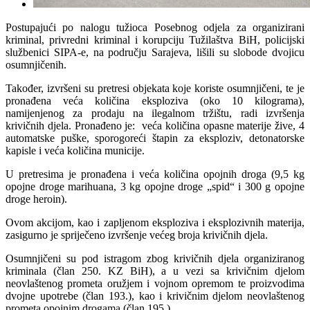
Postupajući po nalogu tužioca Posebnog odjela za organizirani
kriminal, privredni kriminal i korupciju Tužilaštva BiH, policijski
službenici SIPA-e, na području Sarajeva, lišili su slobode dvojicu
osumnjičenih.
Također, izvršeni su pretresi objekata koje koriste osumnjičeni, te je
pronađena veća količina eksploziva (oko 10 kilograma),
namijenjenog za prodaju na ilegalnom tržištu, radi izvršenja
krivičnih djela. Pronađeno je: veća količina opasne materije žive, 4
automatske puške, sporogoreći štapin za eksploziv, detonatorske
kapisle i veća količina municije.
U pretresima je pronađena i veća količina opojnih droga (9,5 kg
opojne droge marihuana, 3 kg opojne droge „spid“ i 300 g opojne
droge heroin).
Ovom akcijom, kao i zapljenom eksploziva i eksplozivnih materija,
zasigurno je spriječeno izvršenje većeg broja krivičnih djela.
Osumnjičeni su pod istragom zbog krivičnih djela organiziranog
kriminala (član 250. KZ BiH), a u vezi sa krivičnim djelоm
neovlaštenog prometa oružjem i vojnom opremom te proizvodima
dvojne upotrebe (član 193.), kao i krivičnim djelоm neovlaštenog
prometa opojnim drogama (član 195.).