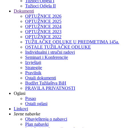
Tužioci Odjela I
Tužioci Odjela II
Dokumenti
OPTUŽNICE 2026
OPTUŽNICE 2025
OPTUŽNICE 2024
OPTUŽNICE 2023
OPTUŽNICE 2022
TUŽILAČKE ODLUKE U PREDMETIMA 145a.
OSTALE TUŽILAČKE ODLUKE
Individualni i stručni radovi
Seminari i Konferencije
Izvještaji
Strategije
Pravilnik
Ostali dokumenti
Budžet Tužilaštva BiH
PRAVILA PRIVATNOSTI
Oglasi
Posao
Ostali oglasi
Linkovi
Javne nabavke
Obavještenja o nabavci
Plan nabavki