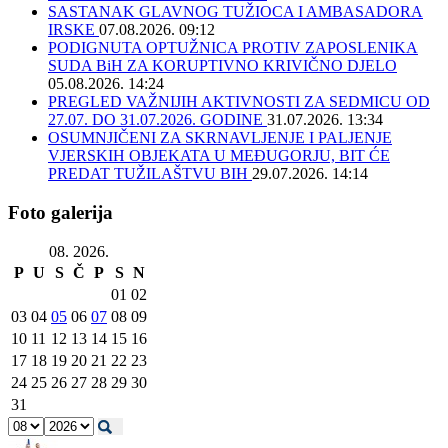
SASTANAK GLAVNOG TUŽIOCA I AMBASADORA
IRSKE
07.08.2026. 09:12
PODIGNUTA OPTUŽNICA PROTIV ZAPOSLENIKA
SUDA BiH ZA KORUPTIVNO KRIVIČNO DJELO
05.08.2026. 14:24
PREGLED VAŽNIJIH AKTIVNOSTI ZA SEDMICU OD
27.07. DO 31.07.2026. GODINE
31.07.2026. 13:34
OSUMNJIČENI ZA SKRNAVLJENJE I PALJENJE
VJERSKIH OBJEKATA U MEĐUGORJU, BIT ĆE
PREDAT TUŽILAŠTVU BIH
29.07.2026. 14:14
Foto galerija
08. 2026.
P
U
S
Č
P
S
N
01
02
03
04
05
06
07
08
09
10
11
12
13
14
15
16
17
18
19
20
21
22
23
24
25
26
27
28
29
30
31