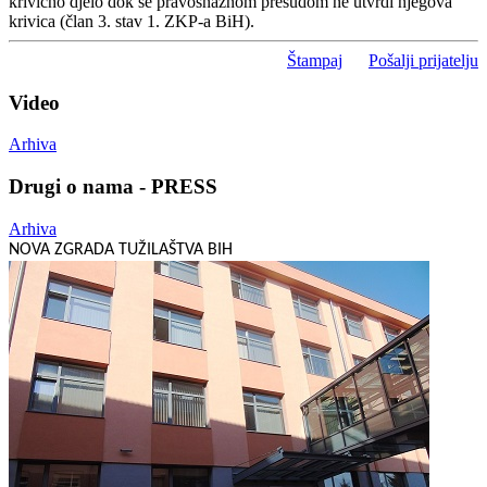
krivično djelo dok se pravosnažnom presudom ne utvrdi njegova
krivica (član 3. stav 1. ZKP-a BiH).
Štampaj
Pošalji prijatelju
Video
Arhiva
Drugi o nama - PRESS
Arhiva
NOVA ZGRADA TUŽILAŠTVA BIH