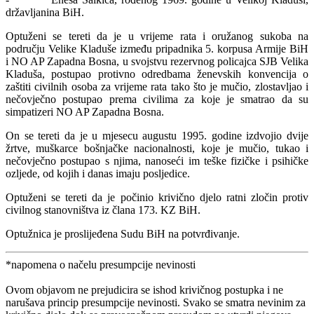
državljanina BiH.
Optuženi se tereti da je u vrijeme rata i oružanog sukoba na
području Velike Kladuše između pripadnika 5. korpusa Armije BiH
i NO AP Zapadna Bosna, u svojstvu rezervnog policajca SJB Velika
Kladuša, postupao protivno odredbama ženevskih konvencija o
zaštiti civilnih osoba za vrijeme rata tako što je mučio, zlostavljao i
nečovječno postupao prema civilima za koje je smatrao da su
simpatizeri NO AP Zapadna Bosna.
On se tereti da je u mjesecu augustu 1995. godine izdvojio dvije
žrtve, muškarce bošnjačke nacionalnosti, koje je mučio, tukao i
nečovječno postupao s njima, nanoseći im teške fizičke i psihičke
ozljede, od kojih i danas imaju posljedice.
Optuženi se tereti da je počinio krivično djelo ratni zločin protiv
civilnog stanovništva iz člana 173. KZ BiH.
Optužnica je proslijeđena Sudu BiH na potvrđivanje.
*napomena o načelu presumpcije nevinosti
Ovom objavom ne prejudicira se ishod krivičnog postupka i ne
narušava princip presumpcije nevinosti. Svako se smatra nevinim za