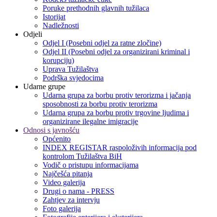
Poruke prethodnih glavnih tužilaca
Istorijat
Nadležnosti
Odjeli
Odjel I (Posebni odjel za ratne zločine)
Odjel II (Posebni odjel za organizirani kriminal i
korupciju)
Uprava Tužilaštva
Podrška svjedocima
Udarne grupe
Udarna grupa za borbu protiv terorizma i jačanja
sposobnosti za borbu protiv terorizma
Udarna grupa za borbu protiv trgovine ljudima i
organizirane ilegalne imigracije
Odnosi s javnošću
Općenito
INDEX REGISTAR raspoloživih informacija pod
kontrolom Tužilaštva BiH
Vodič o pristupu informacijama
Najčešća pitanja
Video galerija
Drugi o nama - PRESS
Zahtjev za intervju
Foto galerija