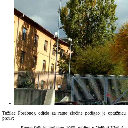
Tužilac Posebnog odjela za ratne zločine podigao je optužnicu
protiv:
- Enesa Salkića, rođenog 1969. godine u Velikoj Kladuši,