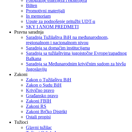
Fotografije enterijera i eksterijera
Bilten
Promotivni materijali
In memoriam
Upute za podnošenje pritužbi UDT-u
SKY I ANOM PREDMETI
Pravna saradnja
Saradnja Tužilaštva BiH na međunarodnom,
regionalnom i nacionalnom nivou
Saradnja sa domaćim institucijama
Saradnja sa tužilaštvima jugoistočne Evrope/zapadnog
Balkana
Saradnja sa Međunarodnim krivičnim sudom za bivšu
Jugoslaviju
Zakoni
Zakon o Тužilaštvu BiH
Zakon o Sudu BiH
Krivično pravo
Građansko pravo
Zakoni FBIH
Zakoni RS
Zakoni Brčko Distrikt
Ostali propisi
Tužioci
Glavni tužilac