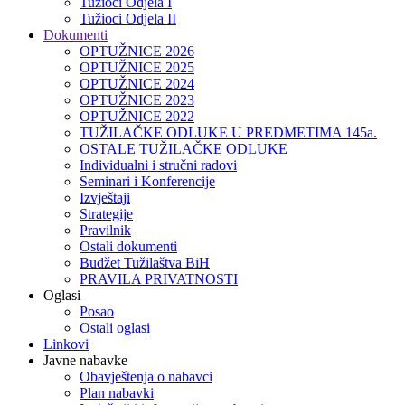
Tužioci Odjela I
Tužioci Odjela II
Dokumenti
OPTUŽNICE 2026
OPTUŽNICE 2025
OPTUŽNICE 2024
OPTUŽNICE 2023
OPTUŽNICE 2022
TUŽILAČKE ODLUKE U PREDMETIMA 145a.
OSTALE TUŽILAČKE ODLUKE
Individualni i stručni radovi
Seminari i Konferencije
Izvještaji
Strategije
Pravilnik
Ostali dokumenti
Budžet Tužilaštva BiH
PRAVILA PRIVATNOSTI
Oglasi
Posao
Ostali oglasi
Linkovi
Javne nabavke
Obavještenja o nabavci
Plan nabavki