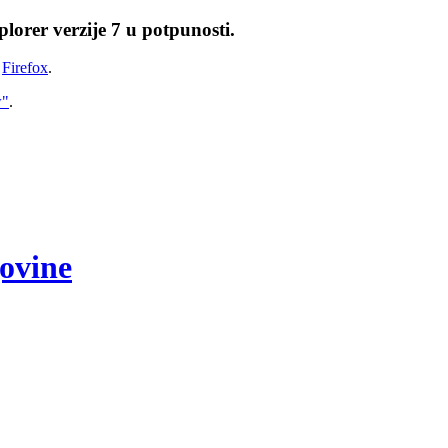
lorer verzije 7 u potpunosti.
i
Firefox
.
w"
.
govine