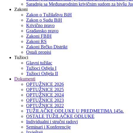
Saradnja sa Međunarodnim krivičnim sudom za bivšu Jug
Zakoni
Zakon o Тužilaštvu BiH
Zakon o Sudu BiH
Krivično pravo
Građansko pravo
Zakoni FBIH
Zakoni RS
Zakoni Brčko Distrikt
Ostali propisi
Tužioci
Glavni tužilac
Tužioci Odjela I
Tužioci Odjela II
Dokumenti
OPTUŽNICE 2026
OPTUŽNICE 2025
OPTUŽNICE 2024
OPTUŽNICE 2023
OPTUŽNICE 2022
TUŽILAČKE ODLUKE U PREDMETIMA 145a.
OSTALE TUŽILAČKE ODLUKE
Individualni i stručni radovi
Seminari i Konferencije
Izvještaji