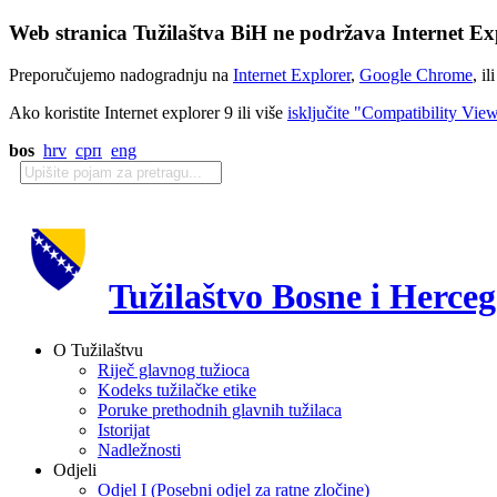
Web stranica Tužilaštva BiH ne podržava Internet Exp
Preporučujemo nadogradnju na
Internet Explorer
,
Google Chrome
, il
Ako koristite Internet explorer 9 ili više
isključite "Compatibility Vie
bos
hrv
срп
eng
Tužilaštvo Bosne i Herce
O Tužilaštvu
Riječ glavnog tužioca
Kodeks tužilačke etike
Poruke prethodnih glavnih tužilaca
Istorijat
Nadležnosti
Odjeli
Odjel I (Posebni odjel za ratne zločine)