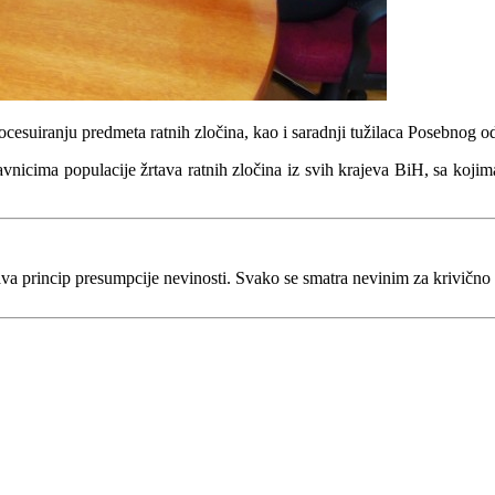
cesuiranju predmeta ratnih zločina, kao i saradnji tužilaca Posebnog od
vnicima populacije žrtava ratnih zločina iz svih krajeva BiH, sa kojima
va princip presumpcije nevinosti. Svako se smatra nevinim za krivično