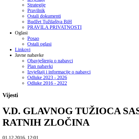
Strategije
Pravilnik
Ostali dokumenti
Budžet Tužilaštva BiH
PRAVILA PRIVATNOSTI
Oglasi
Posao
Ostali oglasi
Linkovi
Javne nabavke
Obavještenja o nabavci
Plan nabavki
Izvještaji i informacije o nabavci
Odluke 2023 - 2026
Odluke 2016 - 2022
Vijesti
V.D. GLAVNOG TUŽIOCA SA
RATNIH ZLOČINA
01.12.2016. 12:01