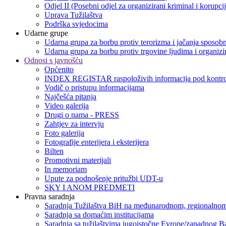
Odjel II (Posebni odjel za organizirani kriminal i korupci
Uprava Tužilaštva
Podrška svjedocima
Udarne grupe
Udarna grupa za borbu protiv terorizma i jačanja sposobn
Udarna grupa za borbu protiv trgovine ljudima i organizir
Odnosi s javnošću
Općenito
INDEX REGISTAR raspoloživih informacija pod kontro
Vodič o pristupu informacijama
Najčešća pitanja
Video galerija
Drugi o nama - PRESS
Zahtjev za intervju
Foto galerija
Fotografije enterijera i eksterijera
Bilten
Promotivni materijali
In memoriam
Upute za podnošenje pritužbi UDT-u
SKY I ANOM PREDMETI
Pravna saradnja
Saradnja Tužilaštva BiH na međunarodnom, regionalnom
Saradnja sa domaćim institucijama
Saradnja sa tužilaštvima jugoistočne Evrope/zapadnog B