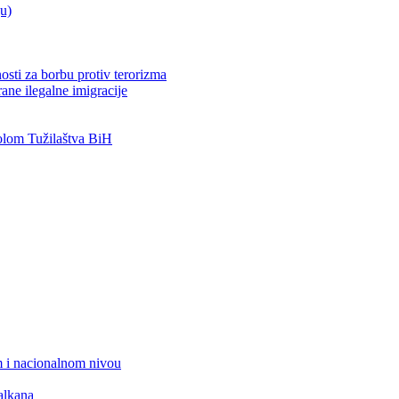
ju)
osti za borbu protiv terorizma
ane ilegalne imigracije
lom Tužilaštva BiH
 i nacionalnom nivou
alkana