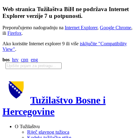
Web stranica Tužilaštva BiH ne podržava Internet
Explorer verzije 7 u potpunosti.
Preporučujemo nadogradnju na
Internet Explorer
,
Google Chrome
,
ili
Firefox
.
Ako koristite Internet explorer 9 ili više
isključite "Compatibility
View"
.
bos
hrv
срп
eng
Tužilaštvo Bosne i
Hercegovine
O Tužilaštvu
Riječ glavnog tužioca
Kodeks tužilačke etike