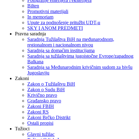
Fotografije enterijera i eksterijera
Bilten
Promotivni materijali
In memoriam
Upute za podnošenje pritužbi UDT-u
SKY I ANOM PREDMETI
Pravna saradnja
Saradnja Tužilaštva BiH na međunarodnom,
regionalnom i nacionalnom nivou
Saradnja sa domaćim institucijama
Saradnja sa tužilaštvima jugoistočne Evrope/zapadnog
Balkana
Saradnja sa Međunarodnim krivičnim sudom za bivšu
Jugoslaviju
Zakoni
Zakon o Тužilaštvu BiH
Zakon o Sudu BiH
Krivično pravo
Građansko pravo
Zakoni FBIH
Zakoni RS
Zakoni Brčko Distrikt
Ostali propisi
Tužioci
Glavni tužilac