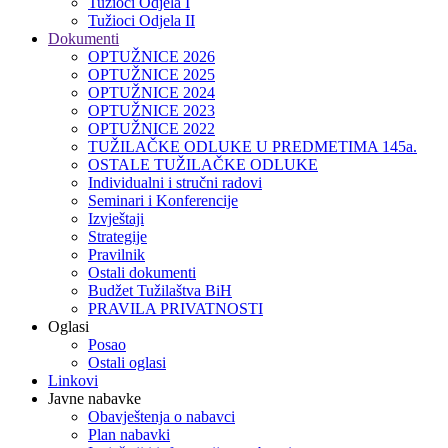
Tužioci Odjela I
Tužioci Odjela II
Dokumenti
OPTUŽNICE 2026
OPTUŽNICE 2025
OPTUŽNICE 2024
OPTUŽNICE 2023
OPTUŽNICE 2022
TUŽILAČKE ODLUKE U PREDMETIMA 145a.
OSTALE TUŽILAČKE ODLUKE
Individualni i stručni radovi
Seminari i Konferencije
Izvještaji
Strategije
Pravilnik
Ostali dokumenti
Budžet Tužilaštva BiH
PRAVILA PRIVATNOSTI
Oglasi
Posao
Ostali oglasi
Linkovi
Javne nabavke
Obavještenja o nabavci
Plan nabavki