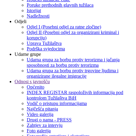
Poruke prethodnih glavnih tužilaca
Istorijat
Nadležnosti
Odjeli
Odjel I (Posebni odjel za ratne zločine)
Odjel II (Posebni odjel za organizirani kriminal i
korupciju)
Uprava Tužilaštva
Podrška svjedocima
Udarne grupe
Udarna grupa za borbu protiv terorizma i jačanja
sposobnosti za borbu protiv terorizma
Udarna grupa za borbu protiv trgovine ljudima i
organizirane ilegalne imigracije
Odnosi s javnošću
Općenito
INDEX REGISTAR raspoloživih informacija pod
kontrolom Tužilaštva BiH
Vodič o pristupu informacijama
Najčešća pitanja
Video galerija
Drugi o nama - PRESS
Zahtjev za intervju
Foto galerija