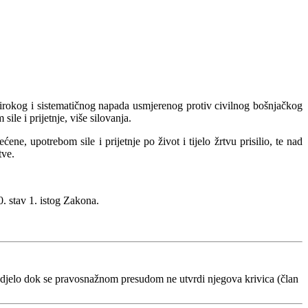
irokog i sistematičnog napada usmjerenog protiv civilnog bošnjačkog
e i prijetnje, više silovanja.
, upotrebom sile i prijetnje po život i tijelo žrtvu prisilio, te nad
rtve.
0. stav 1. istog Zakona.
 djelo dok se pravosnažnom presudom ne utvrdi njegova krivica (član