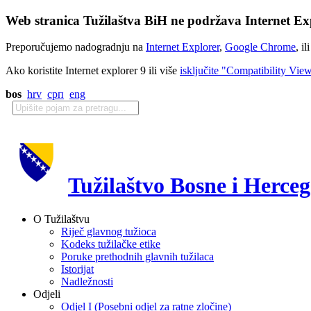
Web stranica Tužilaštva BiH ne podržava Internet Exp
Preporučujemo nadogradnju na
Internet Explorer
,
Google Chrome
, il
Ako koristite Internet explorer 9 ili više
isključite "Compatibility Vie
bos
hrv
срп
eng
Tužilaštvo Bosne i Herce
O Tužilaštvu
Riječ glavnog tužioca
Kodeks tužilačke etike
Poruke prethodnih glavnih tužilaca
Istorijat
Nadležnosti
Odjeli
Odjel I (Posebni odjel za ratne zločine)