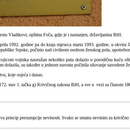
 Vladikovi, opština Foča, gdje je i nastanjen, državljanina BiH.
prila 1992. godine pa do kraja mjeseca marta 1993. godine, u okviru š
publike Srpske, počinio nad civilnom osobom ženskog pola, upotrebom sil
ojicom vojnika naoružan nekoliko puta dolazio u porodičnu kuću oštećene
nim dolazila, su također u jednom navratu počinila silovanje navedene ž
tvu, koje osjeća i danas.
na 172. stav 1. tačka g) Krivičnog zakona BiH, a sve u vezi sa članom 18
va princip presumpcije nevinosti. Svako se smatra nevinim za krivično