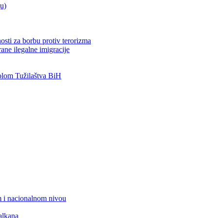
ju)
osti za borbu protiv terorizma
ane ilegalne imigracije
lom Tužilaštva BiH
 i nacionalnom nivou
alkana