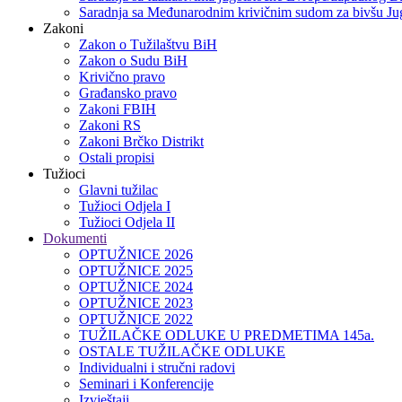
Saradnja sa Međunarodnim krivičnim sudom za bivšu Jug
Zakoni
Zakon o Тužilaštvu BiH
Zakon o Sudu BiH
Krivično pravo
Građansko pravo
Zakoni FBIH
Zakoni RS
Zakoni Brčko Distrikt
Ostali propisi
Tužioci
Glavni tužilac
Tužioci Odjela I
Tužioci Odjela II
Dokumenti
OPTUŽNICE 2026
OPTUŽNICE 2025
OPTUŽNICE 2024
OPTUŽNICE 2023
OPTUŽNICE 2022
TUŽILAČKE ODLUKE U PREDMETIMA 145a.
OSTALE TUŽILAČKE ODLUKE
Individualni i stručni radovi
Seminari i Konferencije
Izvještaji