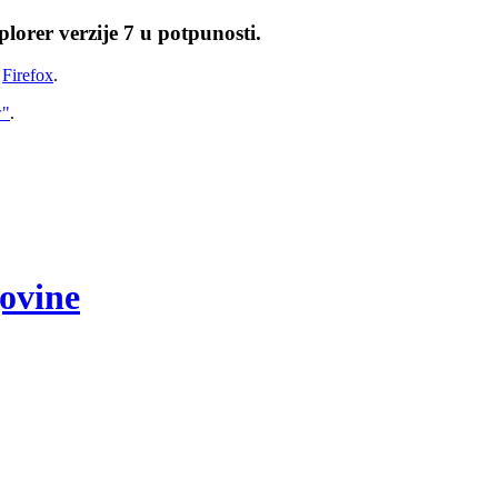
lorer verzije 7 u potpunosti.
i
Firefox
.
w"
.
govine