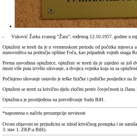
- Vuković Žarka zvanog “Žara”, rođenog 12.10.1957. godine u mjestu
Optuženi se tereti da je u vremenskom periodu od početka mjeseca a
stanovništva na području opštine Foča, kao pripadnik vojnih snaga Re
Prema navodima optužnice, optuženi se tereti da je zajedno sa još dv
istom više puta izvršio silovanje, a dvojica vojnika koja su sa optuže
Počinjeno silovanje ostavilo je teške fizičke i psihičke posljedice na žr
Optuženi se tereti za krivično djelo zločini protiv čovječnosti iz čla
Optužnica je proslijeđena na potvrđivanje Sudu BiH.
*napomena o načelu presumpcije nevinosti
Ovom objavom ne prejudicira se ishod krivičnog postupka i ne naruša
3. stav 1. ZKP-a BiH).