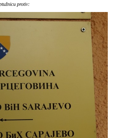
ptužnicu protiv: