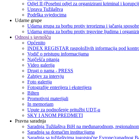
Odjel II (Posebni odjel za organizirani kriminal i korupci
Uprava Tužilaštva
Podrška svjedocima
Udarne grupe
Udarna grupa za borbu protiv terorizma i jačanja sposobn
Udarna grupa za borbu protiv trgovine ljudima i organizir
Odnosi s javnošću
Općenito
INDEX REGISTAR raspoloživih informacija pod kontro
Vodič o pristupu informacijama
Najčešća pitanja
Video galerija
Drugi o nama - PRESS
Zahtjev za intervju
Foto galerija
Fotografije enterijera i eksterijera
Bilten
Promotivni materijali
In memoriam
Upute za podnošenje pritužbi UDT-u
SKY I ANOM PREDMETI
Pravna saradnja
Saradnja Tužilaštva BiH na međunarodnom, regionalnom
Saradnja sa domaćim institucijama
Saradnja sa tužilaštvima jugoistočne Evrope/zapadnog B