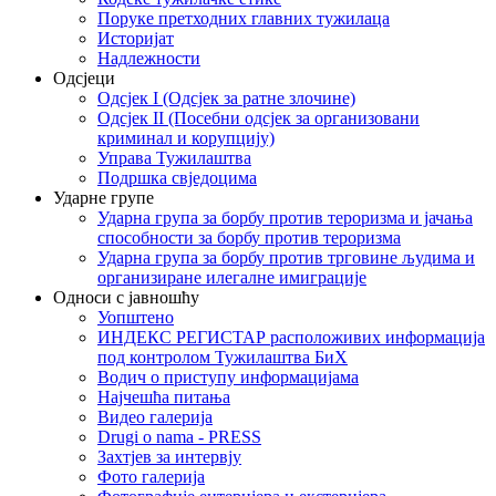
Поруке претходних главних тужилаца
Историјат
Надлежности
Одсјеци
Одсјек I (Одсјек за ратне злочине)
Одсјек II (Посебни одсјек за организовани
криминал и корупцију)
Управа Тужилаштва
Подршка свједоцима
Ударне групе
Ударна група за борбу против тероризма и јачања
способности за борбу против тероризма
Ударна група за борбу против трговине људима и
организиране илегалне имиграције
Односи с јавношћу
Уопштено
ИНДЕКС РЕГИСТАР расположивих информација
под контролом Тужилаштва БиХ
Водич о приступу информацијама
Најчешћа питања
Видео галерија
Drugi o nama - PRESS
Захтјев за интервју
Фото галерија