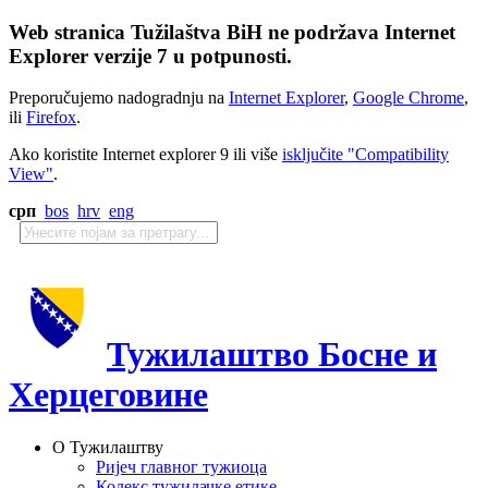
Web stranica Tužilaštva BiH ne podržava Internet
Explorer verzije 7 u potpunosti.
Preporučujemo nadogradnju na
Internet Explorer
,
Google Chrome
,
ili
Firefox
.
Ako koristite Internet explorer 9 ili više
isključite "Compatibility
View"
.
срп
bos
hrv
eng
Тужилаштво Босне и
Херцеговине
О Тужилаштву
Ријеч главног тужиоца
Кодекс тужилачке етике