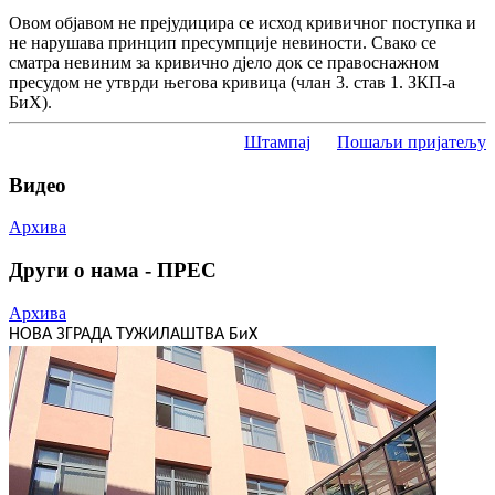
Овом објавом не прејудицира се исход кривичног поступка и
не нарушава принцип пресумпције невиности. Свако се
сматра невиним за кривично дјело док се правоснажном
пресудом не утврди његова кривица (члан 3. став 1. ЗКП-а
БиХ).
Штампај
Пошаљи пријатељу
Видео
Архива
Други о нама - ПРЕС
Архива
НОВА ЗГРАДА ТУЖИЛАШТВА БиХ