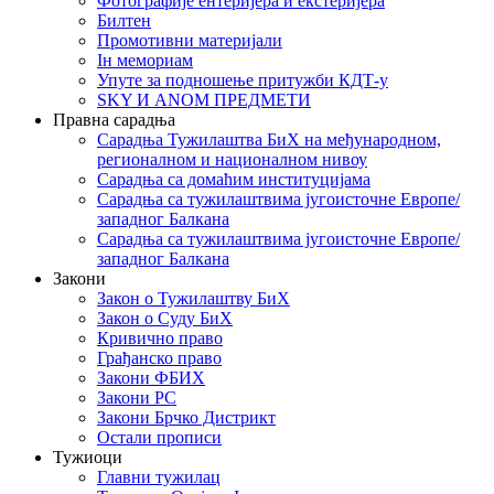
Фотографије ентеријера и екстеријера
Билтен
Промотивни материјали
Iн мемориам
Упуте за подношење притужби КДТ-у
SKY И ANOM ПРЕДМЕТИ
Правна сарадња
Сарадња Тужилаштва БиХ на међународном,
регионалном и националном нивоу
Сарадња са домаћим институцијама
Сарадња са тужилаштвима југоисточне Европе/
западног Балкана
Сарадња са тужилаштвима југоисточне Европе/
западног Балкана
Закони
Закон о Тужилаштву БиХ
Закон о Суду БиХ
Кривично право
Грађанско право
Закони ФБИХ
Закони РС
Закони Брчко Дистрикт
Остали прописи
Тужиоци
Главни тужилац