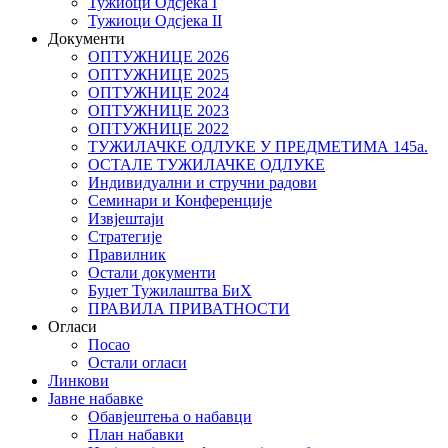
Тужиоци Oдсјекa I
Тужиоци Oдсјекa II
Документи
ОПТУЖНИЦЕ 2026
ОПТУЖНИЦЕ 2025
ОПТУЖНИЦЕ 2024
ОПТУЖНИЦЕ 2023
ОПТУЖНИЦЕ 2022
ТУЖИЛАЧКЕ ОДЛУКЕ У ПРЕДМЕТИМА 145а.
ОСТАЛЕ ТУЖИЛАЧКЕ ОДЛУКЕ
Индивидуални и стручни радови
Семинари и Конференције
Извјештаји
Стратегије
Правилник
Остали документи
Буџет Тужилаштва БиХ
ПРАВИЛА ПРИВАТНОСТИ
Огласи
Посао
Остали огласи
Линкови
Јавне набавке
Обавјештења о набавци
План набавки