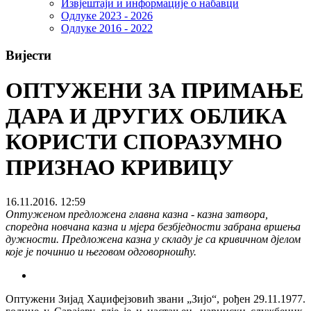
Извјештаји и информације о набавци
Одлуке 2023 - 2026
Одлуке 2016 - 2022
Вијести
ОПТУЖЕНИ ЗА ПРИМАЊЕ
ДАРА И ДРУГИХ ОБЛИКА
КОРИСТИ СПОРАЗУМНО
ПРИЗНАО КРИВИЦУ
16.11.2016. 12:59
Оптуженом предложена главна казна - казна затвора,
споредна новчана казна и мјера безбједности забрана вршења
дужности. Предложена казна у складу је са кривичном дјелом
које је починио и његовом одговорношћу.
Оптужени Зијад Хаџифејзовић звани „Зијо“, рођен 29.11.1977.