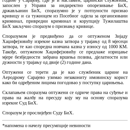
године у Сарајеву, гдје је и настањен, царински службеник,
запослен у Управи за индиректно опорезивање БиХ,
држављанин БиХ, споразумно је у потпуности признао
кривицу и са тужиоцем из Посебног одјела за организовани
криминал, привредни криминал и корупцију Тужилаштва
БиХ закључио споразум о признању кривице.
Споразумом је предвиђено да се оптуженом Зијаду
Хаџифејзовићу изрекне казна затвора у трајању од 8 мјесеци
затвора, те као споредна новчана казна у износу од 1000 КМ.
Такође, оптуженом Хаџифејзовићу се предлаже изрицање
мјере безбједности забрана вршења позива, дјелатности или
дужности у трајању од двије (2) године дана.
Оптужени се терети да је као службеник царине на
Аеродрому Сарајево узимао незакониту имовинску корист
како би одређеним лицима погодовао у поступку царињења.
Склапањем споразума оптужени се одриче права на суђење и
права на жалбу на пресуду коју му на основу споразума
изрекне Суд БиХ.
Споразум је прослијеђен Суду БиХ.
*напомена о начелу пресумпције невиности