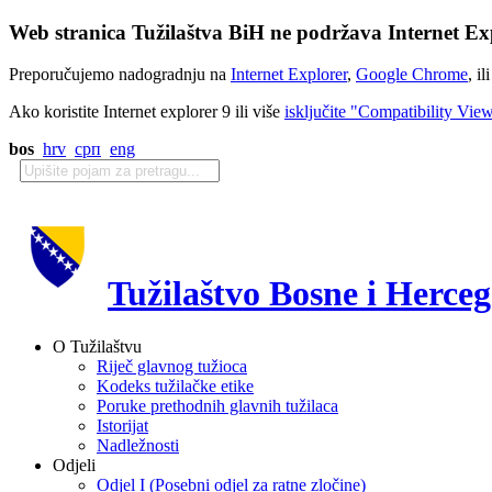
Web stranica Tužilaštva BiH ne podržava Internet Exp
Preporučujemo nadogradnju na
Internet Explorer
,
Google Chrome
, il
Ako koristite Internet explorer 9 ili više
isključite "Compatibility Vie
bos
hrv
срп
eng
Tužilaštvo Bosne i Herce
O Tužilaštvu
Riječ glavnog tužioca
Kodeks tužilačke etike
Poruke prethodnih glavnih tužilaca
Istorijat
Nadležnosti
Odjeli
Odjel I (Posebni odjel za ratne zločine)