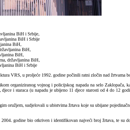
vljanina BiH i Srbije,
avljanina BiH i Srbije
ljanina BiH,
državljanina BiH,
vljanina BiH,
ma, državljanina BiH,
ljanina BiH i Srbije
truktura VRS, u proljeće 1992. godine počinili ratni zločin nad žrtvama 
rilikom organiziranog vojnog i policijskog napada na selo Zaklopača,
djece i staraca (u napadu je ubijeno 11 djece starosti od 4 do 12 godi
gim oružjem, sudjelovali u ubistvima žrtava koje su ubijane pojedinačno
004. godine bio otkriven i identifikovan najveći broj žrtava, te su do