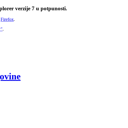
lorer verzije 7 u potpunosti.
i
Firefox
.
w"
.
govine