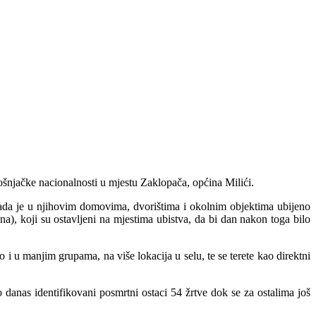
bošnjačke nacionalnosti u mjestu Zaklopača, općina Milići.
 kada je u njihovim domovima, dvorištima i okolnim objektima ubijeno
na), koji su ostavljeni na mjestima ubistva, da bi dan nakon toga bilo
 i u manjim grupama, na više lokacija u selu, te se terete kao direktni
 danas identifikovani posmrtni ostaci 54 žrtve dok se za ostalima još