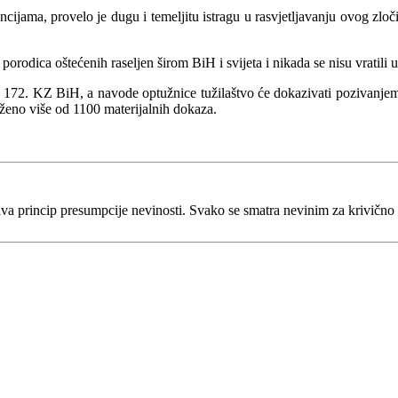
ncijama, provelo je dugu i temeljitu istragu u rasvjetljavanju ovog zlo
 porodica oštećenih raseljen širom BiH i svijeta i nikada se nisu vratili u
ana 172. KZ BiH, a navode optužnice tužilaštvo će dokazivati pozivanje
loženo više od 1100 materijalnih dokaza.
va princip presumpcije nevinosti. Svako se smatra nevinim za krivično