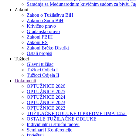
Saradnja sa Međunarodnim krivičnim sudom za bivšu Jug
Zakoni
Zakon o Тužilaštvu BiH
Zakon o Sudu BiH
Krivično pravo
Građansko pravo
Zakoni FBIH
Zakoni RS
Zakoni Brčko Distrikt
Ostali propisi
Tužioci
Glavni tužilac
Tužioci Odjela I
Tužioci Odjela II
Dokumenti
OPTUŽNICE 2026
OPTUŽNICE 2025
OPTUŽNICE 2024
OPTUŽNICE 2023
OPTUŽNICE 2022
TUŽILAČKE ODLUKE U PREDMETIMA 145a.
OSTALE TUŽILAČKE ODLUKE
Individualni i stručni radovi
Seminari i Konferencije
Izvještaji