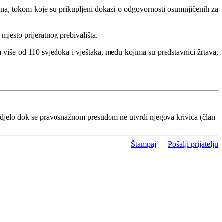
čina, tokom koje su prikupljeni dokazi o odgovornosti osumnjičenih za
 mjesto prijeratnog prebivališta.
m više od 110 svjedoka i vještaka, među kojima su predstavnici žrtava,
 djelo dok se pravosnažnom presudom ne utvrdi njegova krivica (član
Štampaj
Pošalji prijatelju