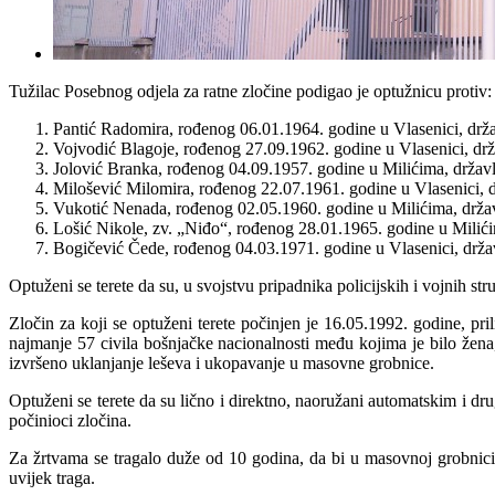
Tužilac Posebnog odjela za ratne zločine podigao je optužnicu protiv:
Pantić Radomira, rođenog 06.01.1964. godine u Vlasenici, drža
Vojvodić Blagoje, rođenog 27.09.1962. godine u Vlasenici, drž
Jolović Branka, rođenog 04.09.1957. godine u Milićima, držav
Milošević Milomira, rođenog 22.07.1961. godine u Vlasenici, 
Vukotić Nenada, rođenog 02.05.1960. godine u Milićima, drža
Lošić Nikole, zv. „Niđo“, rođenog 28.01.1965. godine u Milići
Bogičević Čede, rođenog 04.03.1971. godine u Vlasenici, držav
Optuženi se terete da su, u svojstvu pripadnika policijskih i vojnih s
Zločin za koji se optuženi terete počinjen je 16.05.1992. godine, p
najmanje 57 civila bošnjačke nacionalnosti među kojima je bilo žena, 
izvršeno uklanjanje leševa i ukopavanje u masovne grobnice.
Optuženi se terete da su lično i direktno, naoružani automatskim i dru
počinioci zločina.
Za žrtvama se tragalo duže od 10 godina, da bi u masovnoj grobnici 2
uvijek traga.