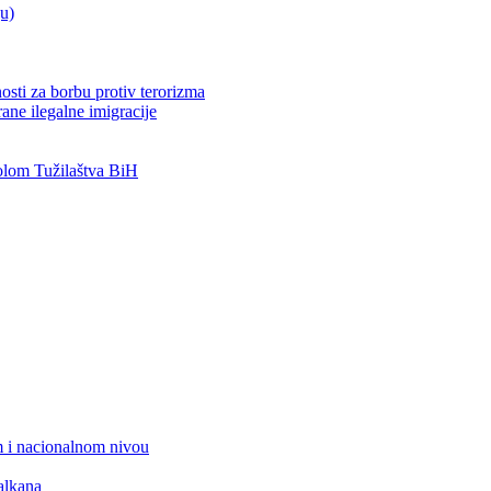
ju)
osti za borbu protiv terorizma
ane ilegalne imigracije
lom Tužilaštva BiH
 i nacionalnom nivou
alkana