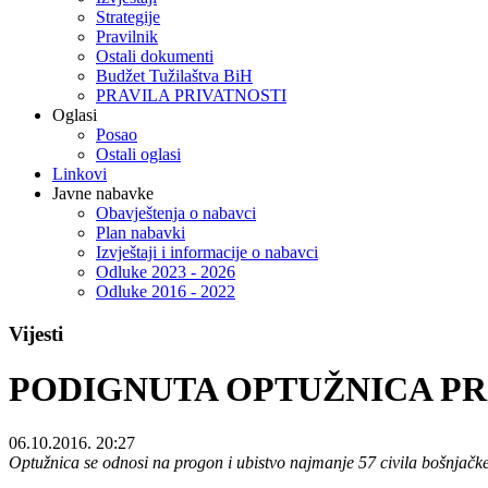
Strategije
Pravilnik
Ostali dokumenti
Budžet Tužilaštva BiH
PRAVILA PRIVATNOSTI
Oglasi
Posao
Ostali oglasi
Linkovi
Javne nabavke
Obavještenja o nabavci
Plan nabavki
Izvještaji i informacije o nabavci
Odluke 2023 - 2026
Odluke 2016 - 2022
Vijesti
PODIGNUTA OPTUŽNICA PRO
06.10.2016. 20:27
Optužnica se odnosi na progon i ubistvo najmanje 57 civila bošnjačke