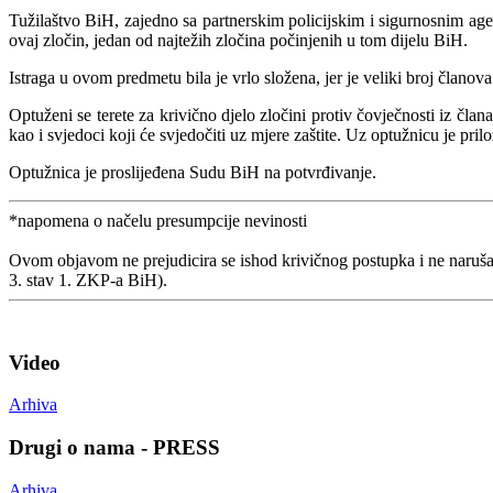
Tužilaštvo BiH, zajedno sa partnerskim policijskim i sigurnosnim age
ovaj zločin, jedan od najtežih zločina počinjenih u tom dijelu BiH.
Istraga u ovom predmetu bila je vrlo složena, jer je veliki broj članova
Optuženi se terete za krivično djelo zločini protiv čovječnosti iz čl
kao i svjedoci koji će svjedočiti uz mjere zaštite. Uz optužnicu je pri
Optužnica je proslijeđena Sudu BiH na potvrđivanje.
*napomena o načelu presumpcije nevinosti
Ovom objavom ne prejudicira se ishod krivičnog postupka i ne naruša
3. stav 1. ZKP-a BiH).
Video
Arhiva
Drugi o nama - PRESS
Arhiva