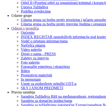
Odjel II (Posebni odjel za organizirani kriminal i korupci
Uprava Tužilaštva
Podrška svjedocima
Udarne grupe
Udarna grupa za borbu protiv terorizma i jačanja sposobn
Udarna grupa za borbu protiv trgovine ljudima i organizir
Odnosi s javnošću
Općenito
INDEX REGISTAR raspoloživih informacija pod kontro
Vodič o pristupu informacijama
Najčešća pitanja
Video galerija
Drugi o nama - PRESS
Zahtjev za intervju
Foto galerija
Fotografije enterijera i eksterijera
Bilten
Promotivni materijali
In memoriam
Upute za podnošenje pritužbi UDT-u
SKY I ANOM PREDMETI
Pravna saradnja
Saradnja Tužilaštva BiH na međunarodnom, regionalnom
Saradnja sa domaćim institucijama
Saradnja sa tužilaštvima jugoistočne Evrope/zapadnog B