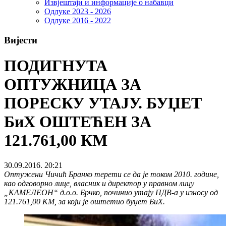
Извјештаји и информације о набавци
Одлуке 2023 - 2026
Одлуке 2016 - 2022
Вијести
ПОДИГНУТА
ОПТУЖНИЦА ЗА
ПОРЕСКУ УТАЈУ. БУЏЕТ
БиХ ОШТЕЋЕН ЗА
121.761,00 КМ
30.09.2016. 20:21
Оптужени Чичић Бранко терети се да је током 2010. године,
као одговорно лице, власник и директор у правном лицу
„КАМЕЛЕОН“ д.о.о. Брчко, починио утају ПДВ-а у износу од
121.761,00 КМ, за који је оштетио буџет БиХ.