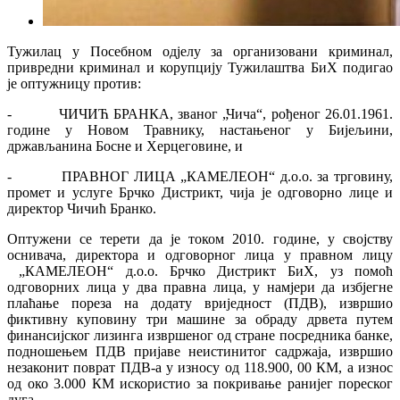
Тужилац у Посебном одјелу за организовани криминал,
привредни криминал и корупцију Тужилаштва БиХ подигао
је оптужницу против:
- ЧИЧИЋ БРАНКА, званог „Чича“, рођеног 26.01.1961.
године у Новом Травнику, настањеног у Бијељини,
држављанина Босне и Херцеговине, и
- ПРАВНОГ ЛИЦА „КАМЕЛЕОН“ д.о.о. за трговину,
промет и услуге Брчко Дистрикт, чија је одговорно лице и
директор Чичић Бранко.
Оптужени се терети да је током 2010. године, у својству
оснивача, директора и одговорног лица у правном лицу
„КАМЕЛЕОН“ д.о.о. Брчко Дистрикт БиХ, уз помоћ
одговорних лица у два правна лица, у намјери да избјегне
плаћање пореза на додату вриједност (ПДВ), извршио
фиктивну куповину три машине за обраду дрвета путем
финансијског лизинга извршеног од стране посредника банке,
подношењем ПДВ пријаве неистинитог садржаја, извршио
незаконит поврат ПДВ-а у износу од 118.900, 00 КМ, а износ
од око 3.000 КМ искористио за покривање ранијег пореског
дуга.