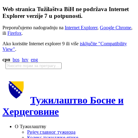
Web stranica Tužilaštva BiH ne podržava Internet
Explorer verzije 7 u potpunosti.
Preporučujemo nadogradnju na
Internet Explorer
,
Google Chrome
,
ili
Firefox
.
Ako koristite Internet explorer 9 ili više
isključite "Compatibility
View"
.
срп
bos
hrv
eng
Тужилаштво Босне и
Херцеговине
О Тужилаштву
Ријеч главног тужиоца
Кодекс тужилачке етике