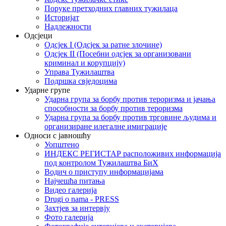
Поруке претходних главних тужилаца
Историјат
Надлежности
Одсјеци
Одсјек I (Одсјек за ратне злочине)
Одсјек II (Посебни одсјек за организовани
криминал и корупцију)
Управа Тужилаштва
Подршка свједоцима
Ударне групе
Ударна група за борбу против тероризма и јачања
способности за борбу против тероризма
Ударна група за борбу против трговине људима и
организиране илегалне имиграције
Односи с јавношћу
Уопштено
ИНДЕКС РЕГИСТАР расположивих информација
под контролом Тужилаштва БиХ
Водич о приступу информацијама
Најчешћа питања
Видео галерија
Drugi o nama - PRESS
Захтјев за интервју
Фото галерија