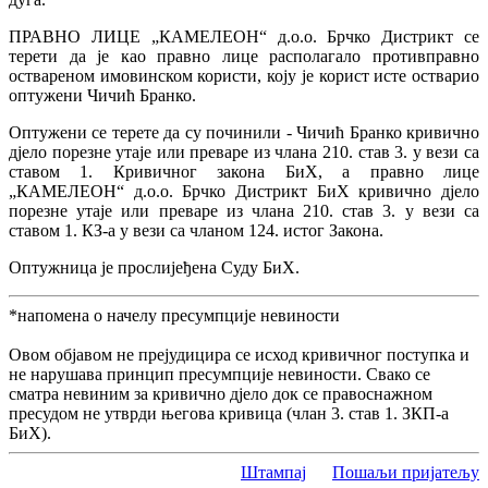
ПРАВНО ЛИЦЕ „КАМЕЛЕОН“ д.о.о. Брчко Дистрикт се
терети да је као правно лице располагало противправно
оствареном имовинском користи, коју је корист исте остварио
оптужени Чичић Бранко.
Оптужени се терете да су починили - Чичић Бранко кривично
дјело порезне утаје или преваре из члана 210. став 3. у вези са
ставом 1. Кривичног закона БиХ, а правно лице
„КАМЕЛЕОН“ д.о.о. Брчко Дистрикт БиХ кривично дјело
порезне утаје или преваре из члана 210. став 3. у вези са
ставом 1. КЗ-а у вези са чланом 124. истог Закона.
Оптужница је прослијеђена Суду БиХ.
*напомена о начелу пресумпције невиности
Овом објавом не прејудицира се исход кривичног поступка и
не нарушава принцип пресумпције невиности. Свако се
сматра невиним за кривично дјело док се правоснажном
пресудом не утврди његова кривица (члан 3. став 1. ЗКП-а
БиХ).
Штампај
Пошаљи пријатељу