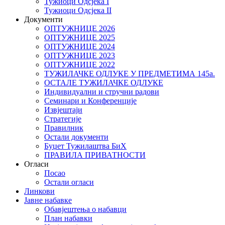
Тужиоци Oдсјекa I
Тужиоци Oдсјекa II
Документи
ОПТУЖНИЦЕ 2026
ОПТУЖНИЦЕ 2025
ОПТУЖНИЦЕ 2024
ОПТУЖНИЦЕ 2023
ОПТУЖНИЦЕ 2022
ТУЖИЛАЧКЕ ОДЛУКЕ У ПРЕДМЕТИМА 145а.
ОСТАЛЕ ТУЖИЛАЧКЕ ОДЛУКЕ
Индивидуални и стручни радови
Семинари и Конференције
Извјештаји
Стратегије
Правилник
Остали документи
Буџет Тужилаштва БиХ
ПРАВИЛА ПРИВАТНОСТИ
Огласи
Посао
Остали огласи
Линкови
Јавне набавке
Обавјештења о набавци
План набавки