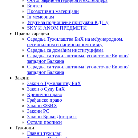
Фотографије ентеријера и екстеријера
Билтен
Промотивни материјали
Iн мемориам
Упуте за подношење притужби КДТ-у
SKY И ANOM ПРЕДМЕТИ
Правна сарадња
Сарадња Тужилаштва БиХ на међународном,
регионалном и националном нивоу
Сарадња са домаћим институцијама
Сарадња са тужилаштвима југоисточне Европе/
западног Балкана
Сарадња са тужилаштвима југоисточне Европе/
западног Балкана
Закони
Закон о Тужилаштву БиХ
Закон о Суду БиХ
Кривично право
Грађанско право
Закони ФБИХ
Закони РС
Закони Брчко Дистрикт
Остали прописи
Тужиоци
Главни тужилац