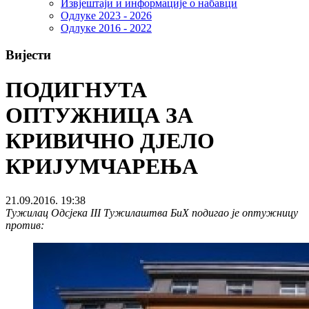
Извјештаји и информације о набавци
Одлуке 2023 - 2026
Одлуке 2016 - 2022
Вијести
ПОДИГНУТА
ОПТУЖНИЦА ЗА
КРИВИЧНО ДЈЕЛО
КРИЈУМЧАРЕЊА
21.09.2016. 19:38
Тужилац Одсјека III Тужилаштва БиХ подигао је оптужницу
против: