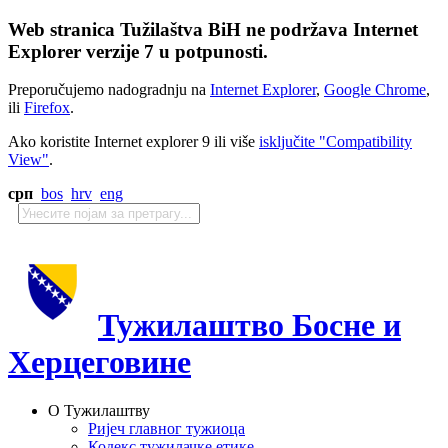
Web stranica Tužilaštva BiH ne podržava Internet
Explorer verzije 7 u potpunosti.
Preporučujemo nadogradnju na
Internet Explorer
,
Google Chrome
,
ili
Firefox
.
Ako koristite Internet explorer 9 ili više
isključite "Compatibility
View"
.
срп
bos
hrv
eng
Тужилаштво Босне и
Херцеговине
О Тужилаштву
Ријеч главног тужиоца
Кодекс тужилачке етике