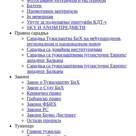
Фотографије ентеријера и екстеријера
Билтен
Промотивни материјали
Iн мемориам
Упуте за подношење притужби КДТ-у
SKY И ANOM ПРЕДМЕТИ
Правна сарадња
Сарадња Тужилаштва БиХ на међународном,
регионалном и националном нивоу
Сарадња са домаћим институцијама
Сарадња са тужилаштвима југоисточне Европе/
западног Балкана
Сарадња са тужилаштвима југоисточне Европе/
западног Балкана
Закони
Закон о Тужилаштву БиХ
Закон о Суду БиХ
Кривично право
Грађанско право
Закони ФБИХ
Закони РС
Закони Брчко Дистрикт
Остали прописи
Тужиоци
Главни тужилац