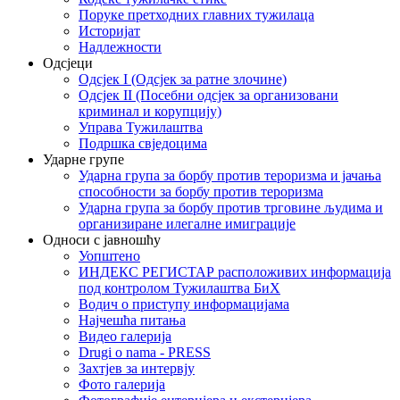
Поруке претходних главних тужилаца
Историјат
Надлежности
Одсјеци
Одсјек I (Одсјек за ратне злочине)
Одсјек II (Посебни одсјек за организовани
криминал и корупцију)
Управа Тужилаштва
Подршка свједоцима
Ударне групе
Ударна група за борбу против тероризма и јачања
способности за борбу против тероризма
Ударна група за борбу против трговине људима и
организиране илегалне имиграције
Односи с јавношћу
Уопштено
ИНДЕКС РЕГИСТАР расположивих информација
под контролом Тужилаштва БиХ
Водич о приступу информацијама
Најчешћа питања
Видео галерија
Drugi o nama - PRESS
Захтјев за интервју
Фото галерија