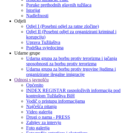
Poruke prethodnih glavnih tužilaca
Istorijat
Nadležnosti
Odjeli
Odjel I (Posebni odjel za ratne zločine)
Odjel II (Posebni odjel za organizirani kriminal i
korupciju)
Uprava Tužilaštva
Podrška svjedocima
Udarne grupe
Udarna grupa za borbu protiv terorizma i jačanja
sposobnosti za borbu protiv terorizma
Udarna grupa za borbu protiv trgovine ljudima i
organizirane ilegalne imigracije
Odnosi s javnošću
Općenito
INDEX REGISTAR raspoloživih informacija pod
kontrolom Tužilaštva BiH
Vodič o pristupu informacijama
Najčešća pitanja
Video galerija
Drugi o nama - PRESS
Zahtjev za intervju
Foto galerija