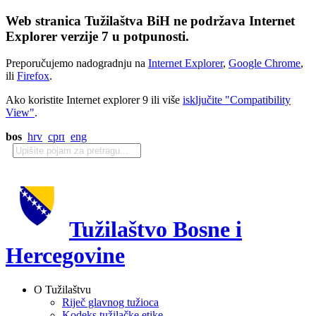
Web stranica Tužilaštva BiH ne podržava Internet
Explorer verzije 7 u potpunosti.
Preporučujemo nadogradnju na
Internet Explorer
,
Google Chrome
,
ili
Firefox
.
Ako koristite Internet explorer 9 ili više
isključite "Compatibility
View"
.
bos
hrv
срп
eng
Tužilaštvo Bosne i
Hercegovine
O Tužilaštvu
Riječ glavnog tužioca
Kodeks tužilačke etike