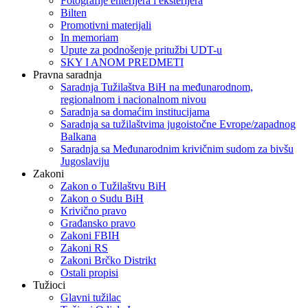
Fotografije enterijera i eksterijera
Bilten
Promotivni materijali
In memoriam
Upute za podnošenje pritužbi UDT-u
SKY I ANOM PREDMETI
Pravna saradnja
Saradnja Tužilaštva BiH na međunarodnom,
regionalnom i nacionalnom nivou
Saradnja sa domaćim institucijama
Saradnja sa tužilaštvima jugoistočne Evrope/zapadnog
Balkana
Saradnja sa Međunarodnim krivičnim sudom za bivšu
Jugoslaviju
Zakoni
Zakon o Тužilaštvu BiH
Zakon o Sudu BiH
Krivično pravo
Građansko pravo
Zakoni FBIH
Zakoni RS
Zakoni Brčko Distrikt
Ostali propisi
Tužioci
Glavni tužilac