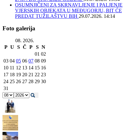
OSUMNJIČENI ZA SKRNAVLJENJE I PALJENJE
VJERSKIH OBJEKATA U MEĐUGORJU, BIT ĆE
PREDAT TUŽILAŠTVU BIH
29.07.2026. 14:14
Foto galerija
08. 2026.
P
U
S
Č
P
S
N
01
02
03
04
05
06
07
08
09
10
11
12
13
14
15
16
17
18
19
20
21
22
23
24
25
26
27
28
29
30
31