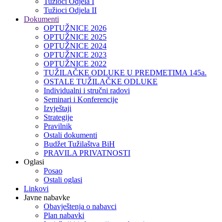
Tužioci Odjela I
Tužioci Odjela II
Dokumenti
OPTUŽNICE 2026
OPTUŽNICE 2025
OPTUŽNICE 2024
OPTUŽNICE 2023
OPTUŽNICE 2022
TUŽILAČKE ODLUKE U PREDMETIMA 145a.
OSTALE TUŽILAČKE ODLUKE
Individualni i stručni radovi
Seminari i Konferencije
Izvještaji
Strategije
Pravilnik
Ostali dokumenti
Budžet Tužilaštva BiH
PRAVILA PRIVATNOSTI
Oglasi
Posao
Ostali oglasi
Linkovi
Javne nabavke
Obavještenja o nabavci
Plan nabavki