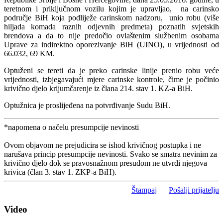
teretnom i priključnom vozilu kojim je upravljao, na carinsko
područje BiH koja podliježe carinskom nadzoru, unio robu (više
hiljada komada raznih odjevnih predmeta) poznatih svjetskih
brendova a da to nije predočio ovlaštenim službenim osobama
Uprave za indirektno oporezivanje BiH (UINO), u vrijednosti od
66.032, 69 KM.
Optuženi se tereti da je preko carinske linije prenio robu veće
vrijednosti, izbjegavajući mjere carinske kontrole, čime je počinio
krivično djelo krijumčarenje iz člana 214. stav 1. KZ-a BiH.
Optužnica je proslijeđena na potvrđivanje Sudu BiH.
*napomena o načelu presumpcije nevinosti
Ovom objavom ne prejudicira se ishod krivičnog postupka i ne
narušava princip presumpcije nevinosti. Svako se smatra nevinim za
krivično djelo dok se pravosnažnom presudom ne utvrdi njegova
krivica (član 3. stav 1. ZKP-a BiH).
Štampaj
Pošalji prijatelju
Video