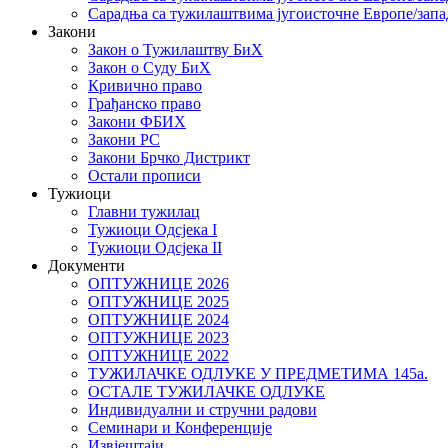
Сарадња са тужилаштвима југоисточне Европе/запа
Закони
Закон о Тужилаштву БиХ
Закон о Суду БиХ
Кривично право
Грађанско право
Закони ФБИХ
Закони РС
Закони Брчко Дистрикт
Остали прописи
Тужиоци
Главни тужилац
Тужиоци Oдсјекa I
Тужиоци Oдсјекa II
Документи
ОПТУЖНИЦЕ 2026
ОПТУЖНИЦЕ 2025
ОПТУЖНИЦЕ 2024
ОПТУЖНИЦЕ 2023
ОПТУЖНИЦЕ 2022
ТУЖИЛАЧКЕ ОДЛУКЕ У ПРЕДМЕТИМА 145а.
ОСТАЛЕ ТУЖИЛАЧКЕ ОДЛУКЕ
Индивидуални и стручни радови
Семинари и Конференције
Извјештаји