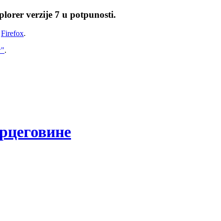
lorer verzije 7 u potpunosti.
i
Firefox
.
w"
.
рцеговине