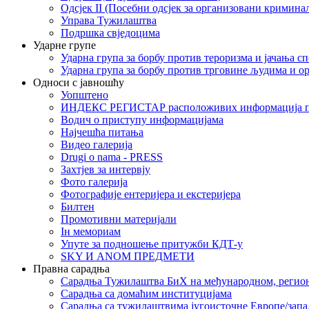
Одсјек II (Посебни одсјек за организовани кримина
Управа Тужилаштва
Подршка свједоцима
Ударне групе
Ударна група за борбу против тероризма и јачања с
Ударна група за борбу против трговине људима и о
Односи с јавношћу
Уопштено
ИНДЕКС РЕГИСТАР расположивих информација п
Водич о приступу информацијама
Најчешћа питања
Видео галерија
Drugi o nama - PRESS
Захтјев за интервју
Фото галерија
Фотографије ентеријера и екстеријера
Билтен
Промотивни материјали
Iн мемориам
Упуте за подношење притужби КДТ-у
SKY И ANOM ПРЕДМЕТИ
Правна сарадња
Сарадња Тужилаштва БиХ на међународном, регио
Сарадња са домаћим институцијама
Сарадња са тужилаштвима југоисточне Европе/запа