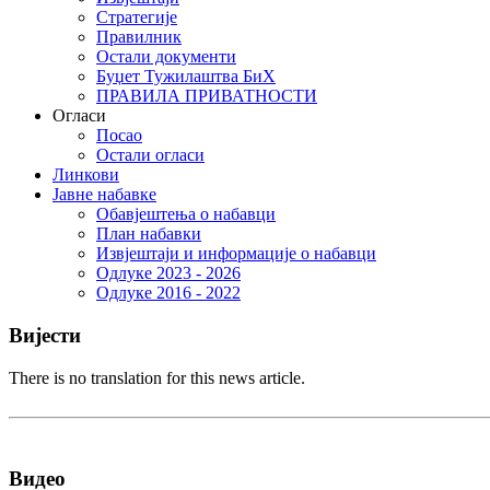
Стратегије
Правилник
Остали документи
Буџет Тужилаштва БиХ
ПРАВИЛА ПРИВАТНОСТИ
Огласи
Посао
Остали огласи
Линкови
Јавне набавке
Обавјештења о набавци
План набавки
Извјештаји и информације о набавци
Одлуке 2023 - 2026
Одлуке 2016 - 2022
Вијести
There is no translation for this news article.
Видео