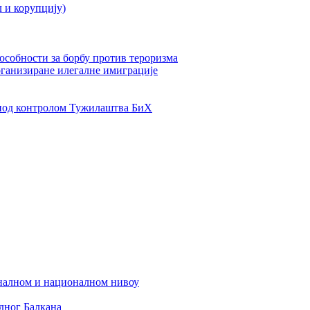
л и корупцију)
пособности за борбу против тероризма
рганизиране илегалне имиграције
од контролом Тужилаштва БиХ
налном и националном нивоу
дног Балкана