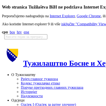
Web stranica Tužilaštva BiH ne podržava Internet Exp
Preporučujemo nadogradnju na
Internet Explorer
,
Google Chrome
, il
Ako koristite Internet explorer 9 ili više
isključite "Compatibility Vie
срп
bos
hrv
eng
Тужилаштво Босне и Хе
О Тужилаштву
Ријеч главног тужиоца
Кодекс тужилачке етике
Поруке претходних главних тужилаца
Историјат
Надлежности
Одсјеци
Одсјек I (Одсјек за ратне злочине)