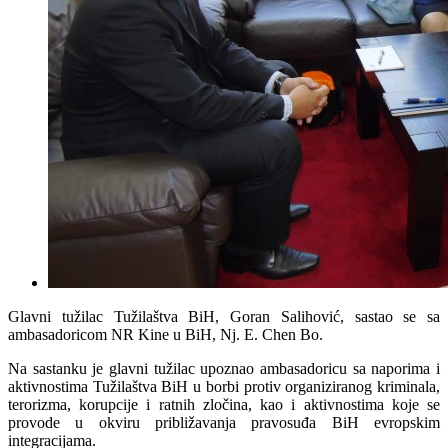
Glavni tužilac Tužilaštva BiH, Goran Salihović, sastao se sa
ambasadoricom NR Kine u BiH, Nj. E. Chen Bo.
Na sastanku je glavni tužilac upoznao ambasadoricu sa naporima i
aktivnostima Tužilaštva BiH u borbi protiv organiziranog kriminala,
terorizma, korupcije i ratnih zločina, kao i aktivnostima koje se
provode u okviru približavanja pravosuđa BiH evropskim
integracijama.