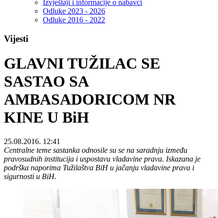
Izvještaji i informacije o nabavci
Odluke 2023 - 2026
Odluke 2016 - 2022
Vijesti
GLAVNI TUŽILAC SE
SASTAO SA
AMBASADORICOM NR
KINE U BiH
25.08.2016. 12:41
Centralne teme sastanka odnosile su se na saradnju između
pravosudnih institucija i uspostavu vladavine prava.
Iskazana je
podrška naporima Tužilaštva BiH u jačanju vladavine prava i
sigurnosti u BiH.