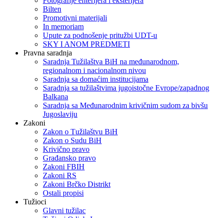
Fotografije enterijera i eksterijera
Bilten
Promotivni materijali
In memoriam
Upute za podnošenje pritužbi UDT-u
SKY I ANOM PREDMETI
Pravna saradnja
Saradnja Tužilaštva BiH na međunarodnom,
regionalnom i nacionalnom nivou
Saradnja sa domaćim institucijama
Saradnja sa tužilaštvima jugoistočne Evrope/zapadnog
Balkana
Saradnja sa Međunarodnim krivičnim sudom za bivšu
Jugoslaviju
Zakoni
Zakon o Тužilaštvu BiH
Zakon o Sudu BiH
Krivično pravo
Građansko pravo
Zakoni FBIH
Zakoni RS
Zakoni Brčko Distrikt
Ostali propisi
Tužioci
Glavni tužilac