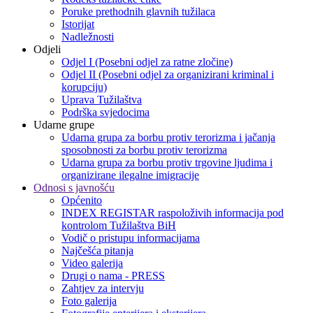
Poruke prethodnih glavnih tužilaca
Istorijat
Nadležnosti
Odjeli
Odjel I (Posebni odjel za ratne zločine)
Odjel II (Posebni odjel za organizirani kriminal i
korupciju)
Uprava Tužilaštva
Podrška svjedocima
Udarne grupe
Udarna grupa za borbu protiv terorizma i jačanja
sposobnosti za borbu protiv terorizma
Udarna grupa za borbu protiv trgovine ljudima i
organizirane ilegalne imigracije
Odnosi s javnošću
Općenito
INDEX REGISTAR raspoloživih informacija pod
kontrolom Tužilaštva BiH
Vodič o pristupu informacijama
Najčešća pitanja
Video galerija
Drugi o nama - PRESS
Zahtjev za intervju
Foto galerija