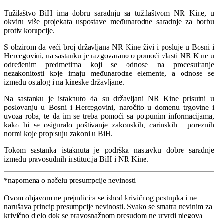
Tužilaštvo BiH ima dobru saradnju sa tužilaštvom NR Kine, u
okviru više projekata uspostave međunarodne saradnje za borbu
protiv korupcije.
S obzirom da veći broj državljana NR Kine živi i posluje u Bosni i
Hercegovini, na sastanku je razgovarano o pomoći vlasti NR Kine u
određenim predmetima koji se odnose na procesuiranje
nezakonitosti koje imaju međunarodne elemente, a odnose se
između ostalog i na kineske državljane.
Na sastanku je istaknuto da su državljani NR Kine prisutni u
poslovanju u Bosni i Hercegovini, naročito u domenu trgovine i
uvoza roba, te da im se treba pomoći sa potpunim informacijama,
kako bi se osiguralo poštivanje zakonskih, carinskih i poreznih
normi koje propisuju zakoni u BiH.
Tokom sastanka istaknuta je podrška nastavku dobre saradnje
između pravosudnih institucija BiH i NR Kine.
*napomena o načelu presumpcije nevinosti
Ovom objavom ne prejudicira se ishod krivičnog postupka i ne
narušava princip presumpcije nevinosti. Svako se smatra nevinim za
krivično djelo dok se pravosnažnom presudom ne utvrdi njegova