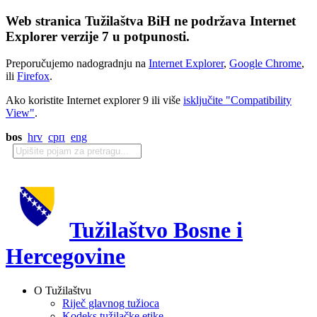
Web stranica Tužilaštva BiH ne podržava Internet
Explorer verzije 7 u potpunosti.
Preporučujemo nadogradnju na
Internet Explorer
,
Google Chrome
,
ili
Firefox
.
Ako koristite Internet explorer 9 ili više
isključite "Compatibility
View"
.
bos
hrv
срп
eng
Tužilaštvo Bosne i
Hercegovine
O Tužilaštvu
Riječ glavnog tužioca
Kodeks tužilačke etike