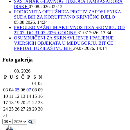
SASTANAK GLAVNOG TUŽIOCA I AMBASADORA
IRSKE
07.08.2026. 09:12
PODIGNUTA OPTUŽNICA PROTIV ZAPOSLENIKA
SUDA BiH ZA KORUPTIVNO KRIVIČNO DJELO
05.08.2026. 14:24
PREGLED VAŽNIJIH AKTIVNOSTI ZA SEDMICU OD
27.07. DO 31.07.2026. GODINE
31.07.2026. 13:34
OSUMNJIČENI ZA SKRNAVLJENJE I PALJENJE
VJERSKIH OBJEKATA U MEĐUGORJU, BIT ĆE
PREDAT TUŽILAŠTVU BIH
29.07.2026. 14:14
Foto galerija
08. 2026.
P
U
S
Č
P
S
N
01
02
03
04
05
06
07
08
09
10
11
12
13
14
15
16
17
18
19
20
21
22
23
24
25
26
27
28
29
30
31