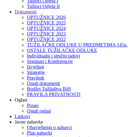
Tužioci Odjela I
Tužioci Odjela II
Dokumenti
OPTUŽNICE 2026
OPTUŽNICE 2025
OPTUŽNICE 2024
OPTUŽNICE 2023
OPTUŽNICE 2022
TUŽILAČKE ODLUKE U PREDMETIMA 145a.
OSTALE TUŽILAČKE ODLUKE
Individualni i stručni radovi
Seminari i Konferencije
Izvještaji
Strategije
Pravilnik
Ostali dokumenti
Budžet Tužilaštva BiH
PRAVILA PRIVATNOSTI
Oglasi
Posao
Ostali oglasi
Linkovi
Javne nabavke
Obavještenja o nabavci
Plan nabavki