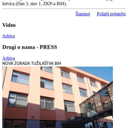
krivica (član 3. stav 1. ZKP-a BiH).
Štampaj
Pošalji prijatelju
Video
Arhiva
Drugi o nama - PRESS
Arhiva
NOVA ZGRADA TUŽILAŠTVA BIH