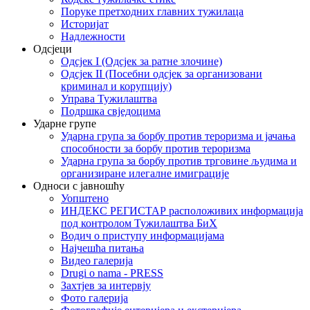
Поруке претходних главних тужилаца
Историјат
Надлежности
Одсјеци
Одсјек I (Одсјек за ратне злочине)
Одсјек II (Посебни одсјек за организовани
криминал и корупцију)
Управа Тужилаштва
Подршка свједоцима
Ударне групе
Ударна група за борбу против тероризма и јачања
способности за борбу против тероризма
Ударна група за борбу против трговине људима и
организиране илегалне имиграције
Односи с јавношћу
Уопштено
ИНДЕКС РЕГИСТАР расположивих информација
под контролом Тужилаштва БиХ
Водич о приступу информацијама
Најчешћа питања
Видео галерија
Drugi o nama - PRESS
Захтјев за интервју
Фото галерија