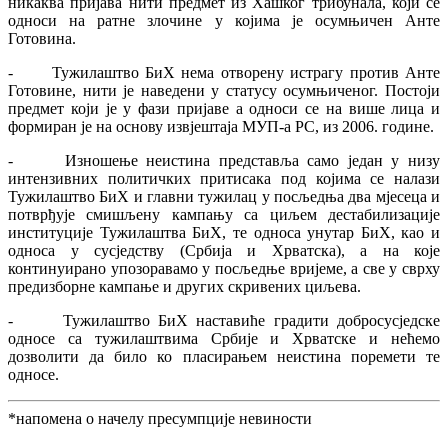
никаква пријава нити предмет из Хашког трибунала, који се
односи на ратне злочине у којима је осумњичен Анте
Готовина.
- Тужилаштво БиХ нема отворену истрагу против Анте
Готовине, нити је наведени у статусу осумњиченог. Постоји
предмет који је у фази пријаве а односи се на више лица и
формиран је на основу извјештаја МУП-а РС, из 2006. године.
- Изношење неистина представља само један у низу
интензивних политичких притисака под којима се налази
Тужилаштво БиХ и главни тужилац у посљедња два мјесеца и
потврђује смишљену кампању са циљем дестабилизације
институције Тужилаштва БиХ, те односа унутар БиХ, као и
односа у сусједству (Србија и Хрватска), а на које
континуирано упозоравамо у посљедње вријеме, а све у сврху
предизборне кампање и других скривених циљева.
- Тужилаштво БиХ наставиће градити добросусједске
односе са тужилаштвима Србије и Хрватске и нећемо
дозволити да било ко пласирањем неистина поремети те
односе.
*напомена о начелу пресумпције невиности