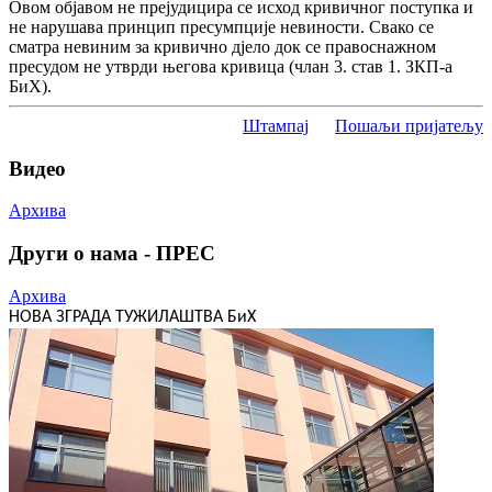
Овом објавом не прејудицира се исход кривичног поступка и
не нарушава принцип пресумпције невиности. Свако се
сматра невиним за кривично дјело док се правоснажном
пресудом не утврди његова кривица (члан 3. став 1. ЗКП-а
БиХ).
Штампај
Пошаљи пријатељу
Видео
Архива
Други о нама - ПРЕС
Архива
НОВА ЗГРАДА ТУЖИЛАШТВА БиХ