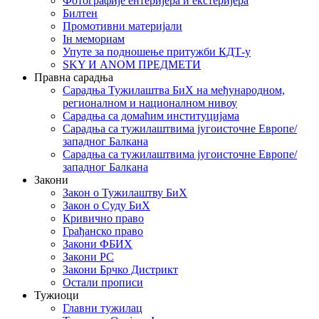
Фотографије ентеријера и екстеријера
Билтен
Промотивни материјали
Iн мемориам
Упуте за подношење притужби КДТ-у
SKY И ANOM ПРЕДМЕТИ
Правна сарадња
Сарадња Тужилаштва БиХ на међународном,
регионалном и националном нивоу
Сарадња са домаћим институцијама
Сарадња са тужилаштвима југоисточне Европе/
западног Балкана
Сарадња са тужилаштвима југоисточне Европе/
западног Балкана
Закони
Закон о Тужилаштву БиХ
Закон о Суду БиХ
Кривично право
Грађанско право
Закони ФБИХ
Закони РС
Закони Брчко Дистрикт
Остали прописи
Тужиоци
Главни тужилац