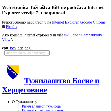
Web stranica Tužilaštva BiH ne podržava Internet
Explorer verzije 7 u potpunosti.
Preporučujemo nadogradnju na
Internet Explorer
,
Google Chrome
,
ili
Firefox
.
Ako koristite Internet explorer 9 ili više
isključite "Compatibility
View"
.
срп
bos
hrv
eng
Тужилаштво Босне и
Херцеговине
О Тужилаштву
Ријеч главног тужиоца
Кодекс тужилачке етике