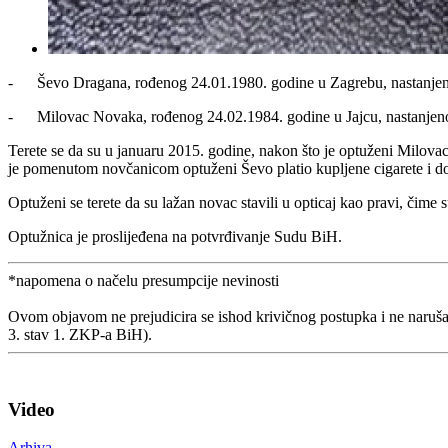
- Ševo Dragana, rođenog 24.01.1980. godine u Zagrebu, nastanjeno
- Milovac Novaka, rođenog 24.02.1984. godine u Jajcu, nastanjenog
Terete se da su u januaru 2015. godine, nakon što je optuženi Milova
je pomenutom novčanicom optuženi Ševo platio kupljene cigarete i dop
Optuženi se terete da su lažan novac stavili u opticaj kao pravi, čime
Optužnica je proslijeđena na potvrđivanje Sudu BiH.
*napomena o načelu presumpcije nevinosti
Ovom objavom ne prejudicira se ishod krivičnog postupka i ne naruša
3. stav 1. ZKP-a BiH).
Video
Arhiva