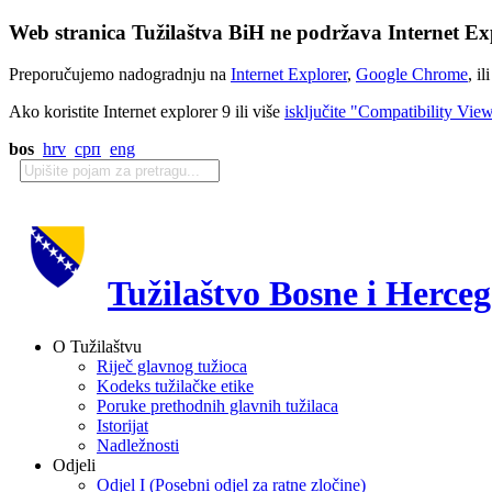
Web stranica Tužilaštva BiH ne podržava Internet Exp
Preporučujemo nadogradnju na
Internet Explorer
,
Google Chrome
, il
Ako koristite Internet explorer 9 ili više
isključite "Compatibility Vie
bos
hrv
срп
eng
Tužilaštvo Bosne i Herce
O Tužilaštvu
Riječ glavnog tužioca
Kodeks tužilačke etike
Poruke prethodnih glavnih tužilaca
Istorijat
Nadležnosti
Odjeli
Odjel I (Posebni odjel za ratne zločine)