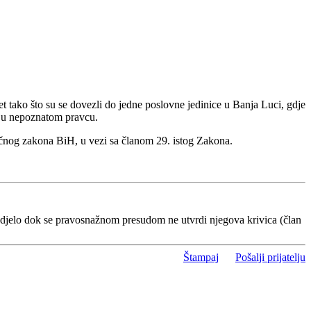
 tako što su se dovezli do jedne poslovne jedinice u Banja Luci, gdje
i u nepoznatom pravcu.
ivičnog zakona BiH, u vezi sa članom 29. istog Zakona.
 djelo dok se pravosnažnom presudom ne utvrdi njegova krivica (član
Štampaj
Pošalji prijatelju