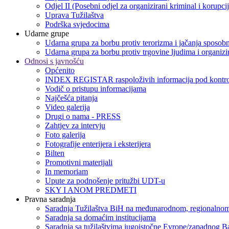
Odjel II (Posebni odjel za organizirani kriminal i korupci
Uprava Tužilaštva
Podrška svjedocima
Udarne grupe
Udarna grupa za borbu protiv terorizma i jačanja sposobn
Udarna grupa za borbu protiv trgovine ljudima i organizir
Odnosi s javnošću
Općenito
INDEX REGISTAR raspoloživih informacija pod kontro
Vodič o pristupu informacijama
Najčešća pitanja
Video galerija
Drugi o nama - PRESS
Zahtjev za intervju
Foto galerija
Fotografije enterijera i eksterijera
Bilten
Promotivni materijali
In memoriam
Upute za podnošenje pritužbi UDT-u
SKY I ANOM PREDMETI
Pravna saradnja
Saradnja Tužilaštva BiH na međunarodnom, regionalnom
Saradnja sa domaćim institucijama
Saradnja sa tužilaštvima jugoistočne Evrope/zapadnog B