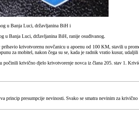
g u Banja Luci, državljanina BiH i
 u Banja Luci, državljanina BiH, ranije osuđivanog.
c pribavio krivotvorenu novčanicu u apoenu od 100 KM, stavili u promet
unu za mobitel, nakon čega su se, kada je radnik vratio kusur, udaljil
 su počinili krivično djelo krivotvorenje novca iz člana 205. stav 1. Kr
va princip presumpcije nevinosti. Svako se smatra nevinim za krivično