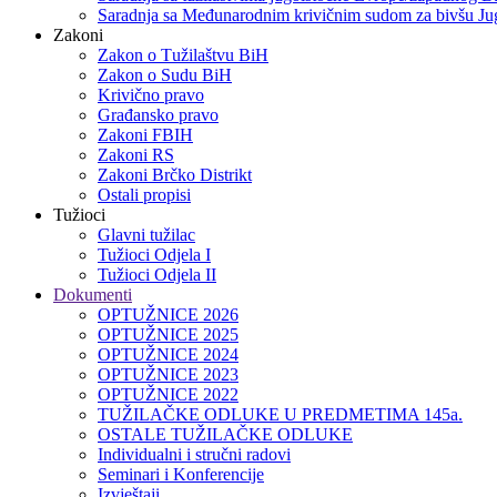
Saradnja sa Međunarodnim krivičnim sudom za bivšu Jug
Zakoni
Zakon o Тužilaštvu BiH
Zakon o Sudu BiH
Krivično pravo
Građansko pravo
Zakoni FBIH
Zakoni RS
Zakoni Brčko Distrikt
Ostali propisi
Tužioci
Glavni tužilac
Tužioci Odjela I
Tužioci Odjela II
Dokumenti
OPTUŽNICE 2026
OPTUŽNICE 2025
OPTUŽNICE 2024
OPTUŽNICE 2023
OPTUŽNICE 2022
TUŽILAČKE ODLUKE U PREDMETIMA 145a.
OSTALE TUŽILAČKE ODLUKE
Individualni i stručni radovi
Seminari i Konferencije
Izvještaji