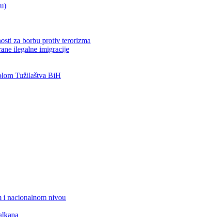
ju)
osti za borbu protiv terorizma
ane ilegalne imigracije
lom Tužilaštva BiH
 i nacionalnom nivou
alkana