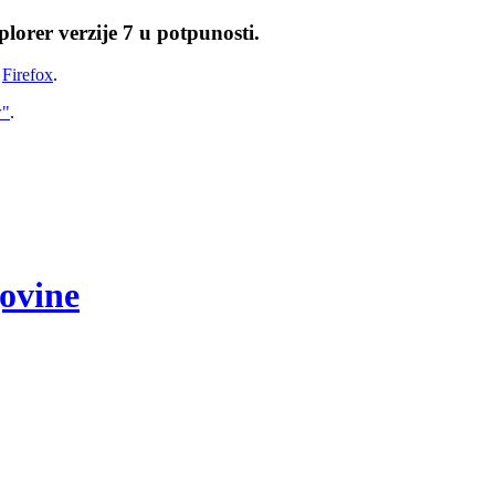
lorer verzije 7 u potpunosti.
i
Firefox
.
w"
.
govine