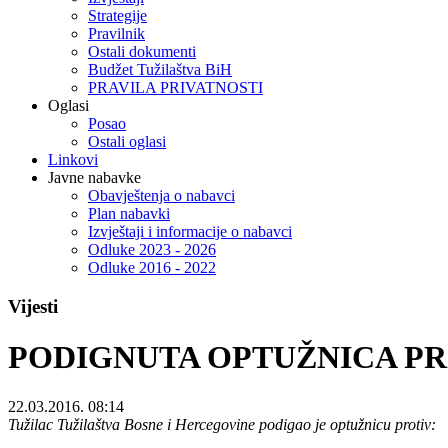
Strategije
Pravilnik
Ostali dokumenti
Budžet Tužilaštva BiH
PRAVILA PRIVATNOSTI
Oglasi
Posao
Ostali oglasi
Linkovi
Javne nabavke
Obavještenja o nabavci
Plan nabavki
Izvještaji i informacije o nabavci
Odluke 2023 - 2026
Odluke 2016 - 2022
Vijesti
PODIGNUTA OPTUŽNICA PR
22.03.2016. 08:14
Tužilac Tužilaštva Bosne i Hercegovine podigao je optužnicu protiv: