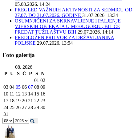
05.08.2026. 14:24
PREGLED VAŽNIJIH AKTIVNOSTI ZA SEDMICU OD
27.07. DO 31.07.2026. GODINE
31.07.2026. 13:34
OSUMNJIČENI ZA SKRNAVLJENJE I PALJENJE
VJERSKIH OBJEKATA U MEĐUGORJU, BIT ĆE
PREDAT TUŽILAŠTVU BIH
29.07.2026. 14:14
PREDLOŽEN PRITVOR ZA DRŽAVLJANINA
POLJSKE
29.07.2026. 13:54
Foto galerija
08. 2026.
P
U
S
Č
P
S
N
01
02
03
04
05
06
07
08
09
10
11
12
13
14
15
16
17
18
19
20
21
22
23
24
25
26
27
28
29
30
31