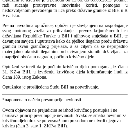
radi sticanja protivpravne imovinske koristi, pomogao u
nedozvoljenom prevođenju tri lica preko državne granice iz BiH u R
Hrvatsku.
Prema navodima optužnice, optuženi je stavljanjem na raspolaganje
svog motornog vozila za prihvatanje i prevoz krijumčarenih lica
državljana Republike Turske u BiH i njihovog smještaja u BiH, te
davanjem savjeta i uputstava kako da pješice ilegalno pređu državnu
granicu izvan graničnog prijelaza, a sa ciljem da se nepripadno
materijalno okoristi ilegalnim prebacivanjem stranih državljana za
unaprijed obećanu nagradu, počinio krivično djelo.
Optuženi se tereti da je počinio krivično djelo pomaganja, iz člana
31. KZ-a BiH, u izvršenju krivičnog djela krijumčarenje ljudi iz
člana 189. istog Zakona.
Optužnica je proslijeđena Sudu BiH na potvrđivanje.
*napomena o načelu presumpcije nevinosti
Ovom objavom ne prejudicira se ishod krivičnog postupka i ne
narušava princip presumpcije nevinosti. Svako se smatra nevinim za
krivično djelo dok se pravosnažnom presudom ne utvrdi njegova
krivica (član 3. stav 1. ZKP-a BiH).