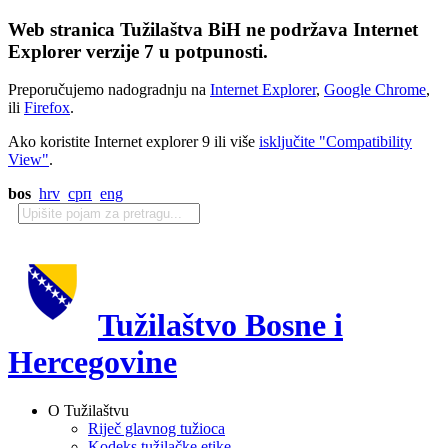
Web stranica Tužilaštva BiH ne podržava Internet
Explorer verzije 7 u potpunosti.
Preporučujemo nadogradnju na
Internet Explorer
,
Google Chrome
,
ili
Firefox
.
Ako koristite Internet explorer 9 ili više
isključite "Compatibility
View"
.
bos
hrv
срп
eng
Tužilaštvo Bosne i
Hercegovine
O Tužilaštvu
Riječ glavnog tužioca
Kodeks tužilačke etike