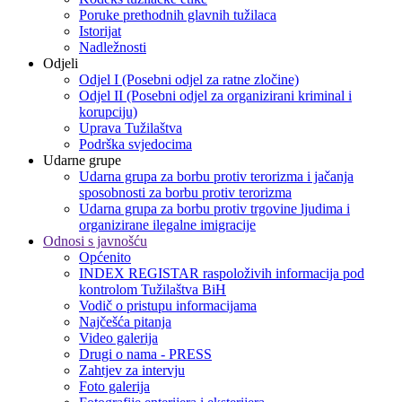
Poruke prethodnih glavnih tužilaca
Istorijat
Nadležnosti
Odjeli
Odjel I (Posebni odjel za ratne zločine)
Odjel II (Posebni odjel za organizirani kriminal i
korupciju)
Uprava Tužilaštva
Podrška svjedocima
Udarne grupe
Udarna grupa za borbu protiv terorizma i jačanja
sposobnosti za borbu protiv terorizma
Udarna grupa za borbu protiv trgovine ljudima i
organizirane ilegalne imigracije
Odnosi s javnošću
Općenito
INDEX REGISTAR raspoloživih informacija pod
kontrolom Tužilaštva BiH
Vodič o pristupu informacijama
Najčešća pitanja
Video galerija
Drugi o nama - PRESS
Zahtjev za intervju
Foto galerija