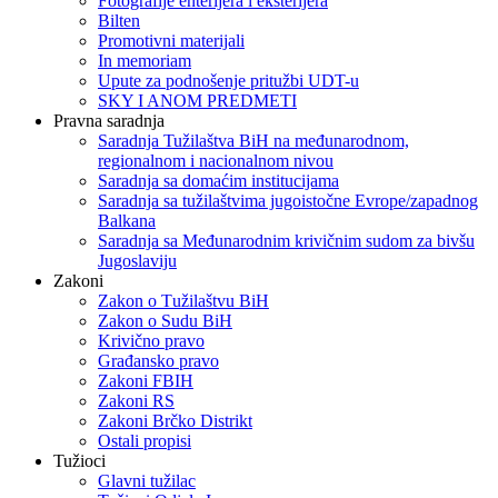
Fotografije enterijera i eksterijera
Bilten
Promotivni materijali
In memoriam
Upute za podnošenje pritužbi UDT-u
SKY I ANOM PREDMETI
Pravna saradnja
Saradnja Tužilaštva BiH na međunarodnom,
regionalnom i nacionalnom nivou
Saradnja sa domaćim institucijama
Saradnja sa tužilaštvima jugoistočne Evrope/zapadnog
Balkana
Saradnja sa Međunarodnim krivičnim sudom za bivšu
Jugoslaviju
Zakoni
Zakon o Тužilaštvu BiH
Zakon o Sudu BiH
Krivično pravo
Građansko pravo
Zakoni FBIH
Zakoni RS
Zakoni Brčko Distrikt
Ostali propisi
Tužioci
Glavni tužilac