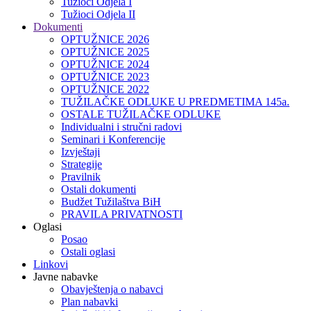
Tužioci Odjela I
Tužioci Odjela II
Dokumenti
OPTUŽNICE 2026
OPTUŽNICE 2025
OPTUŽNICE 2024
OPTUŽNICE 2023
OPTUŽNICE 2022
TUŽILAČKE ODLUKE U PREDMETIMA 145a.
OSTALE TUŽILAČKE ODLUKE
Individualni i stručni radovi
Seminari i Konferencije
Izvještaji
Strategije
Pravilnik
Ostali dokumenti
Budžet Tužilaštva BiH
PRAVILA PRIVATNOSTI
Oglasi
Posao
Ostali oglasi
Linkovi
Javne nabavke
Obavještenja o nabavci
Plan nabavki