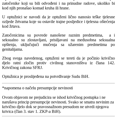
zatočenike koji su bili odvođeni i na prinudne radove, ukoliko bi
kod njih pronašao komad kruha ili hrane.
U optužnici se navodi da je optuženi lično nanosio teške tjelesne
ozljede žrtvama koje su ostavile trajne posljedice i tjelesna oštećenja
kod žrtava.
Zatočenicima su povrede nanošene raznim predmetima, a i
seksualno su zlostavljani, prisiljavani na međusobna seksualna
opštenja, uključujući mučenja sa užarenim predmetima po
genitalijama.
Zbog svega navedenog, optuženi se tereti da je počinio krivično
djelo ratni zločin protiv civilnog stanovništva iz člana 142.
Krivičnog zakona SFRJ.
Optužnica je proslijeđena na potvrđivanje Sudu BiH.
*napomena o načelu presumpcije nevinosti
Ovom objavom ne prejudicira se ishod krivičnog postupka i ne
narušava princip presumpcije nevinosti. Svako se smatra nevinim za
krivično djelo dok se pravosnažnom presudom ne utvrdi njegova
krivica (član 3. stav 1. ZKP-a BiH).