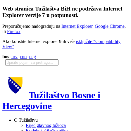
Web stranica Tužilaštva BiH ne podržava Internet
Explorer verzije 7 u potpunosti.
Preporučujemo nadogradnju na
Internet Explorer
,
Google Chrome
,
ili
Firefox
.
Ako koristite Internet explorer 9 ili više
isključite "Compatibility
View"
.
bos
hrv
срп
eng
Tužilaštvo Bosne i
Hercegovine
O Tužilaštvu
Riječ glavnog tužioca
Kodeks tužilačke etike