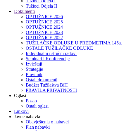
Tužioci Odjela I
Tužioci Odjela II
Dokumenti
OPTUŽNICE 2026
OPTUŽNICE 2025
OPTUŽNICE 2024
OPTUŽNICE 2023
OPTUŽNICE 2022
TUŽILAČKE ODLUKE U PREDMETIMA 145a.
OSTALE TUŽILAČKE ODLUKE
Individualni i stručni radovi
Seminari i Konferencije
Izvještaji
Strategije
Pravilnik
Ostali dokumenti
Budžet Tužilaštva BiH
PRAVILA PRIVATNOSTI
Oglasi
Posao
Ostali oglasi
Linkovi
Javne nabavke
Obavještenja o nabavci
Plan nabavki