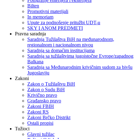
Fotografije enterijera i eksterijera
Bilten
Promotivni materijali
In memoriam
Upute za podnošenje pritužbi UDT-u
SKY I ANOM PREDMETI
Pravna saradnja
Saradnja Tužilaštva BiH na međunarodnom,
regionalnom i nacionalnom nivou
Saradnja sa domaćim institucijama
Saradnja sa tužilaštvima jugoistočne Evrope/zapadnog
Balkana
Saradnja sa Međunarodnim krivičnim sudom za bivšu
Jugoslaviju
Zakoni
Zakon o Тužilaštvu BiH
Zakon o Sudu BiH
Krivično pravo
Građansko pravo
Zakoni FBIH
Zakoni RS
Zakoni Brčko Distrikt
Ostali propisi
Tužioci
Glavni tužilac