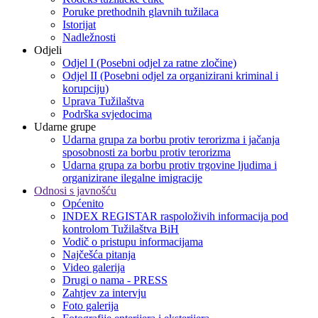
Poruke prethodnih glavnih tužilaca
Istorijat
Nadležnosti
Odjeli
Odjel I (Posebni odjel za ratne zločine)
Odjel II (Posebni odjel za organizirani kriminal i
korupciju)
Uprava Tužilaštva
Podrška svjedocima
Udarne grupe
Udarna grupa za borbu protiv terorizma i jačanja
sposobnosti za borbu protiv terorizma
Udarna grupa za borbu protiv trgovine ljudima i
organizirane ilegalne imigracije
Odnosi s javnošću
Općenito
INDEX REGISTAR raspoloživih informacija pod
kontrolom Tužilaštva BiH
Vodič o pristupu informacijama
Najčešća pitanja
Video galerija
Drugi o nama - PRESS
Zahtjev za intervju
Foto galerija