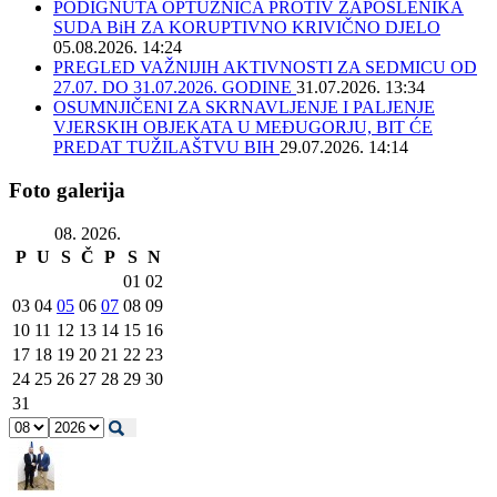
PODIGNUTA OPTUŽNICA PROTIV ZAPOSLENIKA
SUDA BiH ZA KORUPTIVNO KRIVIČNO DJELO
05.08.2026. 14:24
PREGLED VAŽNIJIH AKTIVNOSTI ZA SEDMICU OD
27.07. DO 31.07.2026. GODINE
31.07.2026. 13:34
OSUMNJIČENI ZA SKRNAVLJENJE I PALJENJE
VJERSKIH OBJEKATA U MEĐUGORJU, BIT ĆE
PREDAT TUŽILAŠTVU BIH
29.07.2026. 14:14
Foto galerija
08. 2026.
P
U
S
Č
P
S
N
01
02
03
04
05
06
07
08
09
10
11
12
13
14
15
16
17
18
19
20
21
22
23
24
25
26
27
28
29
30
31