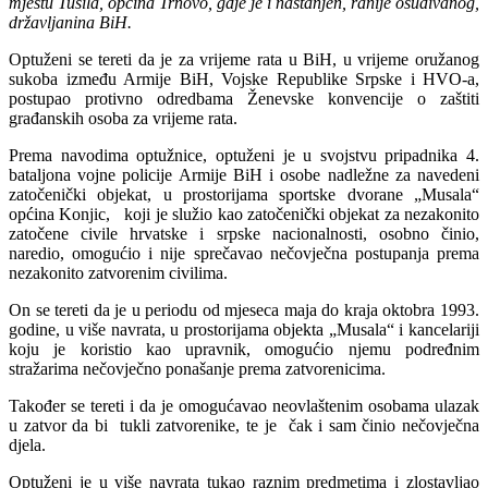
mjestu Tušila, općina Trnovo, gdje je i nastanjen, ranije osuđivanog,
državljanina BiH.
Optuženi se tereti da je za vrijeme rata u BiH,
u vrijeme oružanog
sukoba između Armije BiH, Vojske Republike Srpske i HVO-a,
postupao protivno odredbama Ženevske konvencije o zaštiti
građanskih osoba za vrijeme rata.
Prema navodima optužnice, optuženi je u svojstvu pripadnika 4.
bataljona vojne policije Armije BiH i osobe nadležne za navedeni
zatočenički objekat, u prostorijama sportske dvorane „Musala“
općina Konjic, koji je služio kao zatočenički objekat za nezakonito
zatočene civile hrvatske i srpske nacionalnosti, osobno činio,
naredio, omogućio i nije sprečavao nečovječna postupanja prema
nezakonito zatvorenim civilima.
On se tereti da je u periodu od mjeseca maja do kraja oktobra 1993.
godine, u više navrata, u prostorijama objekta „Musala“ i kancelariji
koju je koristio kao upravnik, omogućio njemu podređnim
stražarima nečovječno ponašanje prema zatvorenicima.
Također se tereti i da je omogućavao neovlaštenim osobama ulazak
u zatvor da bi tukli zatvorenike, te je čak i sam činio nečovječna
djela.
Optuženi je u više navrata tukao raznim predmetima i zlostavljao