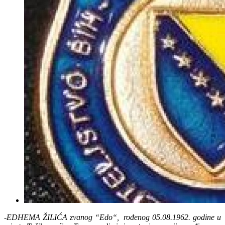
-EDHEMA ŽILIĆA zvanog “Edo“, rođenog 05.08.1962. godine u