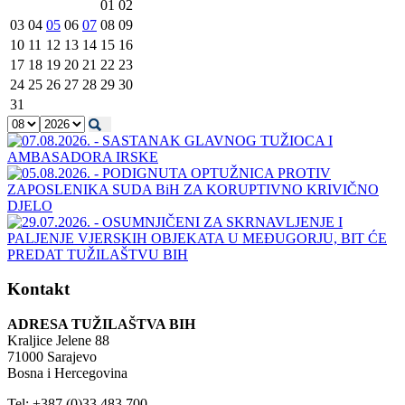
01
02
03
04
05
06
07
08
09
10
11
12
13
14
15
16
17
18
19
20
21
22
23
24
25
26
27
28
29
30
31
Kontakt
ADRESA TUŽILAŠTVA BIH
Kraljice Jelene 88
71000 Sarajevo
Bosna i Hercegovina
Tel: +387 (0)33 483 700