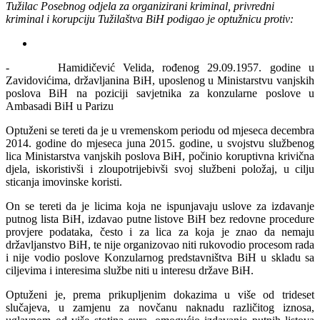
Tužilac Posebnog odjela za organizirani kriminal, privredni
kriminal i korupciju Tužilaštva BiH podigao je optužnicu protiv:
- Hamidičević Velida, rođenog 29.09.1957. godine u
Zavidovićima, državljanina BiH, uposlenog u Ministarstvu vanjskih
poslova BiH na poziciji savjetnika za konzularne poslove u
Ambasadi BiH u Parizu
Optuženi se tereti da je u vremenskom periodu od mjeseca decembra
2014. godine do mjeseca juna 2015. godine, u svojstvu službenog
lica Ministarstva vanjskih poslova BiH, počinio koruptivna krivična
djela, iskoristivši i zloupotrijebivši svoj službeni položaj, u cilju
sticanja imovinske koristi.
On se tereti da je licima koja ne ispunjavaju uslove za izdavanje
putnog lista BiH, izdavao putne listove BiH bez redovne procedure
provjere podataka, često i za lica za koja je znao da nemaju
državljanstvo BiH, te nije organizovao niti rukovodio procesom rada
i nije vodio poslove Konzularnog predstavništva BiH u skladu sa
ciljevima i interesima službe niti u interesu države BiH.
Optuženi je, prema prikupljenim dokazima u više od trideset
slučajeva, u zamjenu za novčanu naknadu različitog iznosa,