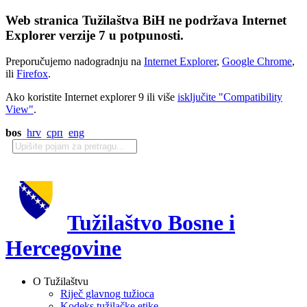
Web stranica Tužilaštva BiH ne podržava Internet
Explorer verzije 7 u potpunosti.
Preporučujemo nadogradnju na
Internet Explorer
,
Google Chrome
,
ili
Firefox
.
Ako koristite Internet explorer 9 ili više
isključite "Compatibility
View"
.
bos
hrv
срп
eng
Tužilaštvo Bosne i
Hercegovine
O Tužilaštvu
Riječ glavnog tužioca
Kodeks tužilačke etike