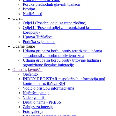
Poruke prethodnih glavnih tužilaca
Istorijat
Nadležnosti
Odjeli
Odjel I (Posebni odjel za ratne zločine)
Odjel II (Posebni odjel za organizirani kriminal i
korupciju)
Uprava Tužilaštva
Podrška svjedocima
Udarne grupe
Udarna grupa za borbu protiv terorizma i jačanja
sposobnosti za borbu protiv terorizma
Udarna grupa za borbu protiv trgovine ljudima i
organizirane ilegalne imigracije
Odnosi s javnošću
Općenito
INDEX REGISTAR raspoloživih informacija pod
kontrolom Tužilaštva BiH
Vodič o pristupu informacijama
Najčešća pitanja
Video galerija
Drugi o nama - PRESS
Zahtjev za intervju
Foto galerija