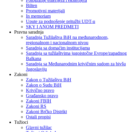
Fotografije enterijera i eksterijera
Bilten
Promotivni materijali
In memoriam
Upute za podnošenje pritužbi UDT-u
SKY I ANOM PREDMETI
Pravna saradnja
Saradnja Tužilaštva BiH na međunarodnom,
regionalnom i nacionalnom nivou
Saradnja sa domaćim institucijama
Saradnja sa tužilaštvima jugoistočne Evrope/zapadnog
Balkana
Saradnja sa Međunarodnim krivičnim sudom za bivšu
Jugoslaviju
Zakoni
Zakon o Тužilaštvu BiH
Zakon o Sudu BiH
Krivično pravo
Građansko pravo
Zakoni FBIH
Zakoni RS
Zakoni Brčko Distrikt
Ostali propisi
Tužioci
Glavni tužilac