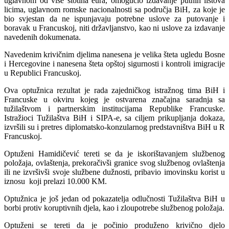
uglavnom od više stotina eura, omogućio izdavanje putnih listova
licima, uglavnom romske nacionalnosti sa područja BiH, za koje je
bio svjestan da ne ispunjavaju potrebne uslove za putovanje i
boravak u Francuskoj, niti državljanstvo, kao ni uslove za izdavanje
navedenih dokumenata.
Navedenim krivičnim djelima nanesena je velika šteta ugledu Bosne
i Hercegovine i nanesena šteta opštoj sigurnosti i kontroli imigracije
u Republici Francuskoj.
Ova optužnica rezultat je rada zajedničkog istražnog tima BiH i
Francuske u okviru kojeg je ostvarena značajna saradnja sa
tužilaštvom i partnerskim institucijama Republike Francuske.
Istražioci Tužilaštva BiH i SIPA-e, sa ciljem prikupljanja dokaza,
izvršili su i pretres diplomatsko-konzularnog predstavništva BiH u R
Francuskoj.
Optuženi Hamidičević tereti se da je iskorištavanjem službenog
položaja, ovlaštenja, prekoračivši granice svog službenog ovlaštenja
ili ne izvršivši svoje službene dužnosti, pribavio imovinsku korist u
iznosu koji prelazi 10.000 KM.
Optužnica je još jedan od pokazatelja odlučnosti Tužilaštva BiH u
borbi protiv koruptivnih djela, kao i zloupotrebe službenog položaja.
Optuženi se tereti da je počinio produženo krivično djelo