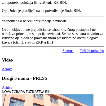
zloupotreba položaja ili ovlaštenja KZ BiH.
Optužnica je proslijeđena na potvrđivanje Sudu BiH.
*napomena o načelu presumpcije nevinosti
Ovom objavom ne prejudicira se ishod krivičnog postupka i ne
narušava princip presumpcije nevinosti. Svako se smatra nevinim za
krivično djelo dok se pravosnažnom presudom ne utvrdi njegova
krivica (član 3. stav 1. ZKP-a BiH).
Štampaj
Pošalji prijatelju
Video
Arhiva
Drugi o nama - PRESS
Arhiva
NOVA ZGRADA TUŽILAŠTVA BIH