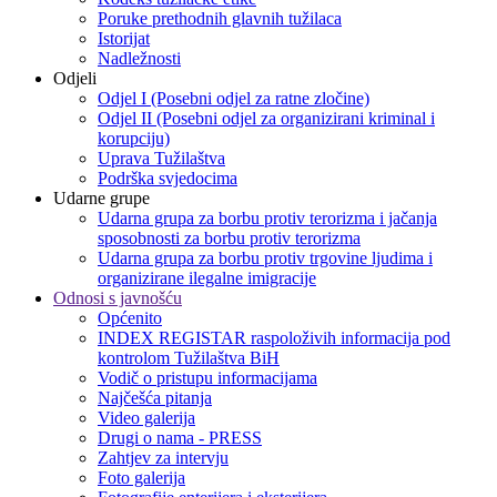
Poruke prethodnih glavnih tužilaca
Istorijat
Nadležnosti
Odjeli
Odjel I (Posebni odjel za ratne zločine)
Odjel II (Posebni odjel za organizirani kriminal i
korupciju)
Uprava Tužilaštva
Podrška svjedocima
Udarne grupe
Udarna grupa za borbu protiv terorizma i jačanja
sposobnosti za borbu protiv terorizma
Udarna grupa za borbu protiv trgovine ljudima i
organizirane ilegalne imigracije
Odnosi s javnošću
Općenito
INDEX REGISTAR raspoloživih informacija pod
kontrolom Tužilaštva BiH
Vodič o pristupu informacijama
Najčešća pitanja
Video galerija
Drugi o nama - PRESS
Zahtjev za intervju
Foto galerija