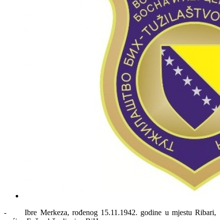
- Ibre Merkeza, rođenog 15.11.1942. godine u mjestu Ribari,