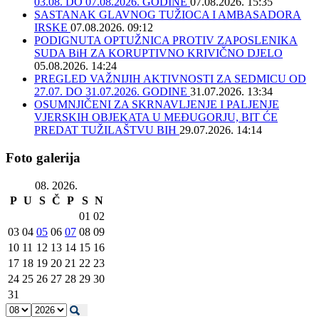
03.08. DO 07.08.2026. GODINE
07.08.2026. 15:35
SASTANAK GLAVNOG TUŽIOCA I AMBASADORA
IRSKE
07.08.2026. 09:12
PODIGNUTA OPTUŽNICA PROTIV ZAPOSLENIKA
SUDA BiH ZA KORUPTIVNO KRIVIČNO DJELO
05.08.2026. 14:24
PREGLED VAŽNIJIH AKTIVNOSTI ZA SEDMICU OD
27.07. DO 31.07.2026. GODINE
31.07.2026. 13:34
OSUMNJIČENI ZA SKRNAVLJENJE I PALJENJE
VJERSKIH OBJEKATA U MEĐUGORJU, BIT ĆE
PREDAT TUŽILAŠTVU BIH
29.07.2026. 14:14
Foto galerija
08. 2026.
P
U
S
Č
P
S
N
01
02
03
04
05
06
07
08
09
10
11
12
13
14
15
16
17
18
19
20
21
22
23
24
25
26
27
28
29
30
31