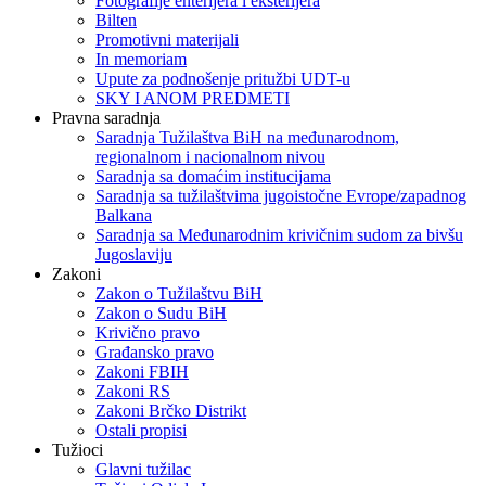
Fotografije enterijera i eksterijera
Bilten
Promotivni materijali
In memoriam
Upute za podnošenje pritužbi UDT-u
SKY I ANOM PREDMETI
Pravna saradnja
Saradnja Tužilaštva BiH na međunarodnom,
regionalnom i nacionalnom nivou
Saradnja sa domaćim institucijama
Saradnja sa tužilaštvima jugoistočne Evrope/zapadnog
Balkana
Saradnja sa Međunarodnim krivičnim sudom za bivšu
Jugoslaviju
Zakoni
Zakon o Тužilaštvu BiH
Zakon o Sudu BiH
Krivično pravo
Građansko pravo
Zakoni FBIH
Zakoni RS
Zakoni Brčko Distrikt
Ostali propisi
Tužioci
Glavni tužilac