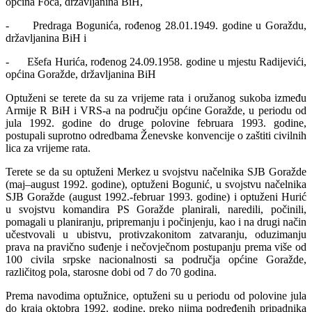
općina Foča, državljanina BiH,
- Predraga Bogunića, rođenog 28.01.1949. godine u Goraždu,
državljanina BiH i
- Ešefa Hurića, rođenog 24.09.1958. godine u mjestu Radijevići,
općina Goražde, državljanina BiH
Optuženi se terete da su za vrijeme rata i oružanog sukoba između
Armije R BiH i VRS-a na području općine Goražde, u periodu od
jula 1992. godine do druge polovine februara 1993. godine,
postupali suprotno odredbama Ženevske konvencije o zaštiti civilnih
lica za vrijeme rata.
Terete se da su optuženi Merkez u svojstvu načelnika SJB Goražde
(maj–august 1992. godine), optuženi Bogunić, u svojstvu načelnika
SJB Goražde (august 1992.-februar 1993. godine) i optuženi Hurić
u svojstvu komandira PS Goražde planirali, naredili, počinili,
pomagali u planiranju, pripremanju i počinjenju, kao i na drugi način
učestvovali u ubistvu, protivzakonitom zatvaranju, oduzimanju
prava na pravično suđenje i nečovječnom postupanju prema više od
100 civila srpske nacionalnosti sa područja općine Goražde,
različitog pola, starosne dobi od 7 do 70 godina.
Prema navodima optužnice, optuženi su u periodu od polovine jula
do kraja oktobra 1992. godine, preko njima podređenih pripadnika