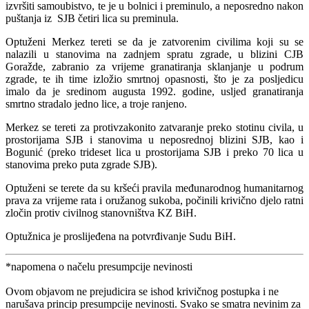
izvršiti samoubistvo, te je u bolnici i preminulo, a neposredno nakon
puštanja iz SJB četiri lica su preminula.
Optuženi Merkez tereti se da je zatvorenim civilima koji su se
nalazili u stanovima na zadnjem spratu zgrade, u blizini CJB
Goražde, zabranio za vrijeme granatiranja sklanjanje u podrum
zgrade, te ih time izložio smrtnoj opasnosti, što je za posljedicu
imalo da je sredinom augusta 1992. godine, usljed granatiranja
smrtno stradalo jedno lice, a troje ranjeno.
Merkez se tereti za protivzakonito zatvaranje preko stotinu civila, u
prostorijama SJB i stanovima u neposrednoj blizini SJB, kao i
Bogunić (preko trideset lica u prostorijama SJB i preko 70 lica u
stanovima preko puta zgrade SJB).
Optuženi se terete da su kršeći pravila međunarodnog humanitarnog
prava za vrijeme rata i oružanog sukoba, počinili krivično djelo ratni
zločin protiv civilnog stanovništva KZ BiH.
Optužnica je proslijeđena na potvrđivanje Sudu BiH.
*napomena o načelu presumpcije nevinosti
Ovom objavom ne prejudicira se ishod krivičnog postupka i ne
narušava princip presumpcije nevinosti. Svako se smatra nevinim za