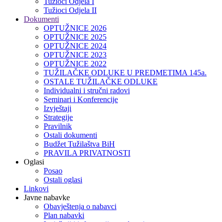
Tužioci Odjela I
Tužioci Odjela II
Dokumenti
OPTUŽNICE 2026
OPTUŽNICE 2025
OPTUŽNICE 2024
OPTUŽNICE 2023
OPTUŽNICE 2022
TUŽILAČKE ODLUKE U PREDMETIMA 145a.
OSTALE TUŽILAČKE ODLUKE
Individualni i stručni radovi
Seminari i Konferencije
Izvještaji
Strategije
Pravilnik
Ostali dokumenti
Budžet Tužilaštva BiH
PRAVILA PRIVATNOSTI
Oglasi
Posao
Ostali oglasi
Linkovi
Javne nabavke
Obavještenja o nabavci
Plan nabavki