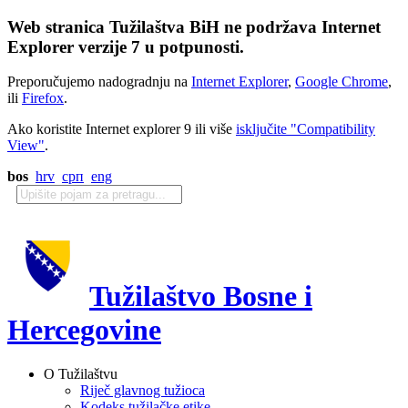
Web stranica Tužilaštva BiH ne podržava Internet
Explorer verzije 7 u potpunosti.
Preporučujemo nadogradnju na
Internet Explorer
,
Google Chrome
,
ili
Firefox
.
Ako koristite Internet explorer 9 ili više
isključite "Compatibility
View"
.
bos
hrv
срп
eng
Tužilaštvo Bosne i
Hercegovine
O Tužilaštvu
Riječ glavnog tužioca
Kodeks tužilačke etike