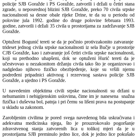
policije SJB Goražde i PS Goražde, zatvorili i držali u četiri stana
zgrade, u neposrednoj blizini SJB Goražde, preko 70 civila srpske
nacionalnosti sa desne obale rijeke Drine, te da su u periodu od
polovine jula 1992. godine do druge polovine februara 1993.
godine, zatvorili i držali 35 civila u prostorijama za zadržavanje SJB
Goražde.
Optuženi Bogunić tereti se da je počinio protivzakonito zatvaranje
trideset jednog civila srpske nacionalnosti iz sela Bučje u prostorije
CJB Goražde, kao i zatvaranje još četiri civila srpske nacionalnosti,
koji su prethodno uhapšeni, dok se optuženi Hurić tereti da je
učestvovao u nezakonitom držanju civila tako što je organizovao i
nadgledao njihovo fizičko obezbjeđenje, koje su vršili njemu
podređeni pripadnici aktivnog i rezervnog sastava policije SJB
Goražde, a ujedno i PS Goražde.
U navedenim objektima civili srpske nacionalnosti su držani u
nehumanim i nehigijenskim uslovima, čime im je nanesena snažna
fizička i duševna bol, patnja i pri čemu su lišeni prava na postupanje
u skladu sa zakonom.
Zarobljenim civilima je pored svega navedenog bila uskraćivana i
adekvatna medicinska njega, što je prouzrokovalo pogoršanje
zdravstvenog stanja zatvorenih lica u tolikoj mjeri da je u
prostorijama SJB preminulo jedno lice, dok je jedno lice pokušalo