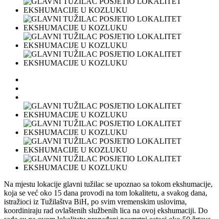
Na mjestu lokacije glavni tužilac se upoznao sa tokom ekshumacije,
koja se već oko 15 dana provodi na tom lokalitetu, a svakog dana,
istražioci iz Tužilaštva BiH, po svim vremenskim uslovima,
koordiniraju rad ovlaštenih službenih lica na ovoj ekshumaciji. Do