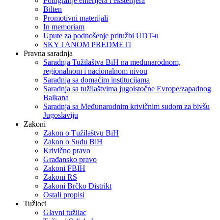
Fotografije enterijera i eksterijera
Bilten
Promotivni materijali
In memoriam
Upute za podnošenje pritužbi UDT-u
SKY I ANOM PREDMETI
Pravna saradnja
Saradnja Tužilaštva BiH na međunarodnom,
regionalnom i nacionalnom nivou
Saradnja sa domaćim institucijama
Saradnja sa tužilaštvima jugoistočne Evrope/zapadnog
Balkana
Saradnja sa Međunarodnim krivičnim sudom za bivšu
Jugoslaviju
Zakoni
Zakon o Тužilaštvu BiH
Zakon o Sudu BiH
Krivično pravo
Građansko pravo
Zakoni FBIH
Zakoni RS
Zakoni Brčko Distrikt
Ostali propisi
Tužioci
Glavni tužilac