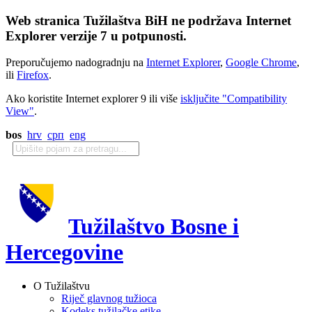
Web stranica Tužilaštva BiH ne podržava Internet
Explorer verzije 7 u potpunosti.
Preporučujemo nadogradnju na
Internet Explorer
,
Google Chrome
,
ili
Firefox
.
Ako koristite Internet explorer 9 ili više
isključite "Compatibility
View"
.
bos
hrv
срп
eng
Tužilaštvo Bosne i
Hercegovine
O Tužilaštvu
Riječ glavnog tužioca
Kodeks tužilačke etike