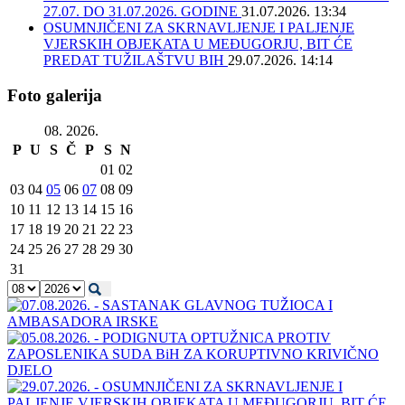
27.07. DO 31.07.2026. GODINE
31.07.2026. 13:34
OSUMNJIČENI ZA SKRNAVLJENJE I PALJENJE
VJERSKIH OBJEKATA U MEĐUGORJU, BIT ĆE
PREDAT TUŽILAŠTVU BIH
29.07.2026. 14:14
Foto galerija
08. 2026.
P
U
S
Č
P
S
N
01
02
03
04
05
06
07
08
09
10
11
12
13
14
15
16
17
18
19
20
21
22
23
24
25
26
27
28
29
30
31