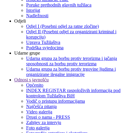
Poruke prethodnih glavnih tužilaca
Istorijat
Nadležnosti
Odjeli
Odjel I (Posebni odjel za ratne zločine)
Odjel II (Posebni odjel za organizirani kriminal i
korupciju)
Uprava Tužilaštva
Podrška svjedocima
Udarne grupe
Udarna grupa za borbu protiv terorizma i jačanja
sposobnosti za borbu protiv terorizma
Udarna grupa za borbu protiv trgovine ljudima i
organizirane ilegalne imigracije
Odnosi s javnošću
Općenito
INDEX REGISTAR raspoloživih informacija pod
kontrolom Tužilaštva BiH
Vodič o pristupu informacijama
Najčešća pitanja
Video galerija
Drugi o nama - PRESS
Zahtjev za intervju
Foto galerija