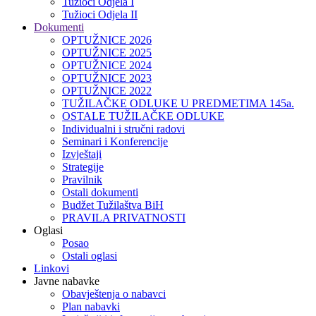
Tužioci Odjela I
Tužioci Odjela II
Dokumenti
OPTUŽNICE 2026
OPTUŽNICE 2025
OPTUŽNICE 2024
OPTUŽNICE 2023
OPTUŽNICE 2022
TUŽILAČKE ODLUKE U PREDMETIMA 145a.
OSTALE TUŽILAČKE ODLUKE
Individualni i stručni radovi
Seminari i Konferencije
Izvještaji
Strategije
Pravilnik
Ostali dokumenti
Budžet Tužilaštva BiH
PRAVILA PRIVATNOSTI
Oglasi
Posao
Ostali oglasi
Linkovi
Javne nabavke
Obavještenja o nabavci
Plan nabavki