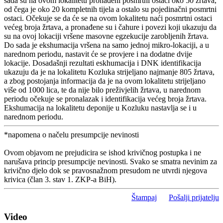
sada su na ovom lokalitetu pronađeni posmrtni ostaci oko 50 žrtava,
od čega je oko 20 kompletnih tijela a ostalo su pojedinačni posmrtni
ostaci. Očekuje se da će se na ovom lokalitetu naći posmrtni ostaci
većeg broja žrtava, a pronađene su i čahure i povezi koji ukazuju da
su na ovoj lokaciji vršene masovne egzekucije zarobljenih žrtava.
Do sada je ekshumacija vršena na samo jednoj mikro-lokaciji, a u
narednom periodu, nastavit će se provjere i na dodatne dvije
lokacije. Dosadašnji rezultati eskhumacija i DNK identifikacija
ukazuju da je na lokalitetu Kozluka strijeljano najmanje 805 žrtava,
a zbog postojanja informacija da je na ovom lokalitetu strijeljano
više od 1000 lica, te da nije bilo preživjelih žrtava, u narednom
periodu očekuje se pronalazak i identifikacija većeg broja žrtava.
Ekshumacija na lokalitetu deponije u Kozluku nastavlja se i u
narednom periodu.
*napomena o načelu presumpcije nevinosti
Ovom objavom ne prejudicira se ishod krivičnog postupka i ne
narušava princip presumpcije nevinosti. Svako se smatra nevinim za
krivično djelo dok se pravosnažnom presudom ne utvrdi njegova
krivica (član 3. stav 1. ZKP-a BiH).
Štampaj
Pošalji prijatelju
Video