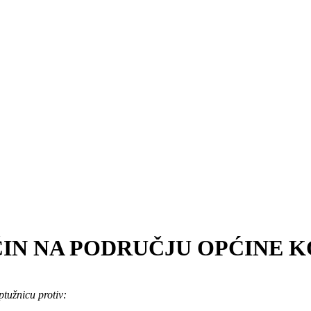
ČIN NA PODRUČJU OPĆINE K
ptužnicu protiv: