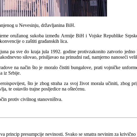
anjenog u Nevesinju, državljanina BiH.
vrijeme oružanog sukoba između Armije BiH i Vojske Republike Srpske
vencije o zaštiti građanskih lica.
juna pa sve do kraja jula 1992. godine protivzakonito zatvorio jedno
kodnevno silovao, prisiljavao na prinudni rad, namjerno nanoseći velike 
radove na način što je moralo čistiti bungalove, prati vojničke unforme
 iz Srbije.
eroispovijest, što je zbog straha za svoj život morala učiniti, zbog pri
lja, te ostavilo trajne posljedice na oštećenu.
očin protiv civilnog stanovništva.
va princip presumpcije nevinosti. Svako se smatra nevinim za krivično