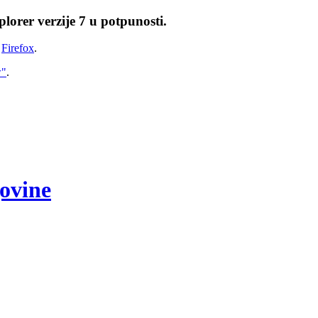
lorer verzije 7 u potpunosti.
i
Firefox
.
w"
.
govine