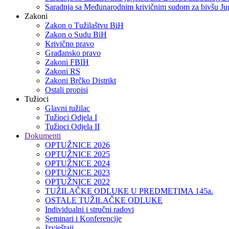
Saradnja sa Međunarodnim krivičnim sudom za bivšu Jug
Zakoni
Zakon o Тužilaštvu BiH
Zakon o Sudu BiH
Krivično pravo
Građansko pravo
Zakoni FBIH
Zakoni RS
Zakoni Brčko Distrikt
Ostali propisi
Tužioci
Glavni tužilac
Tužioci Odjela I
Tužioci Odjela II
Dokumenti
OPTUŽNICE 2026
OPTUŽNICE 2025
OPTUŽNICE 2024
OPTUŽNICE 2023
OPTUŽNICE 2022
TUŽILAČKE ODLUKE U PREDMETIMA 145a.
OSTALE TUŽILAČKE ODLUKE
Individualni i stručni radovi
Seminari i Konferencije
Izvještaji