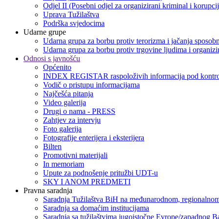
Odjel II (Posebni odjel za organizirani kriminal i korupci
Uprava Tužilaštva
Podrška svjedocima
Udarne grupe
Udarna grupa za borbu protiv terorizma i jačanja sposobn
Udarna grupa za borbu protiv trgovine ljudima i organizir
Odnosi s javnošću
Općenito
INDEX REGISTAR raspoloživih informacija pod kontro
Vodič o pristupu informacijama
Najčešća pitanja
Video galerija
Drugi o nama - PRESS
Zahtjev za intervju
Foto galerija
Fotografije enterijera i eksterijera
Bilten
Promotivni materijali
In memoriam
Upute za podnošenje pritužbi UDT-u
SKY I ANOM PREDMETI
Pravna saradnja
Saradnja Tužilaštva BiH na međunarodnom, regionalnom
Saradnja sa domaćim institucijama
Saradnja sa tužilaštvima jugoistočne Evrope/zapadnog B