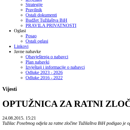
Strategije
Pravilnik
Ostali dokumenti
Budžet Tužilaštva BiH
PRAVILA PRIVATNOSTI
Oglasi
Posao
Ostali oglasi
Linkovi
Javne nabavke
Obavještenja o nabavci
Plan nabavki
Izvještaji i informacije o nabavci
Odluke 2023 - 2026
Odluke 2016 - 2022
Vijesti
OPTUŽNICA ZA RATNI ZLO
24.08.2015. 15:21
Tužilac Posebnog odjela za ratne zločine Tužilaštva BiH podigao je o