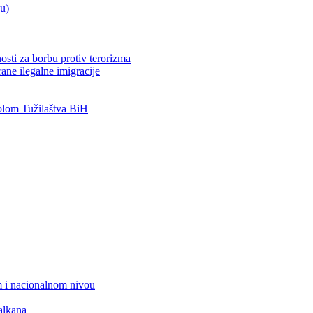
ju)
osti za borbu protiv terorizma
ane ilegalne imigracije
lom Tužilaštva BiH
 i nacionalnom nivou
alkana