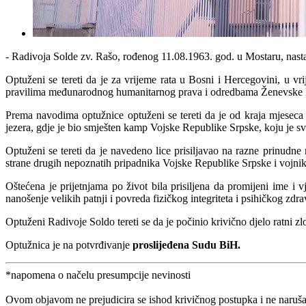
- Radivoja Solde zv. Rašo, rođenog 11.08.1963. god. u Mostaru, nast
Optuženi se tereti da je za vrijeme rata u Bosni i Hercegovini, u 
pravilima međunarodnog humanitarnog prava i odredbama Ženevske kon
Prema navodima optužnice optuženi se tereti da je od kraja mjeseca 
jezera, gdje je bio smješten kamp Vojske Republike Srpske, koju je sva
Optuženi se tereti da je navedeno lice prisiljavao na razne prinudne 
strane drugih nepoznatih pripadnika Vojske Republike Srpske i vojnika
Oštećena je prijetnjama po život bila prisiljena da promijeni ime i vj
nanošenje velikih patnji i povreda fizičkog integriteta i psihičkog zdrav
Optuženi Radivoje Soldo tereti se da je počinio krivično djelo ratni zl
Optužnica je na potvrđivanje
proslijeđena Sudu BiH.
*napomena o načelu presumpcije nevinosti
Ovom objavom ne prejudicira se ishod krivičnog postupka i ne naruša