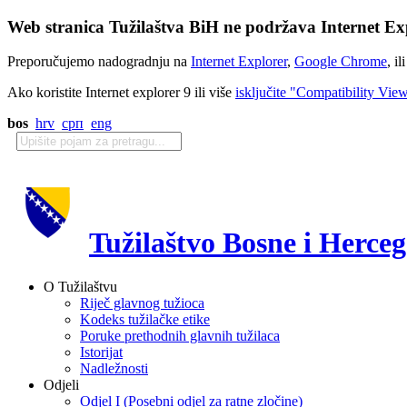
Web stranica Tužilaštva BiH ne podržava Internet Exp
Preporučujemo nadogradnju na
Internet Explorer
,
Google Chrome
, il
Ako koristite Internet explorer 9 ili više
isključite "Compatibility Vie
bos
hrv
срп
eng
Tužilaštvo Bosne i Herce
O Tužilaštvu
Riječ glavnog tužioca
Kodeks tužilačke etike
Poruke prethodnih glavnih tužilaca
Istorijat
Nadležnosti
Odjeli
Odjel I (Posebni odjel za ratne zločine)