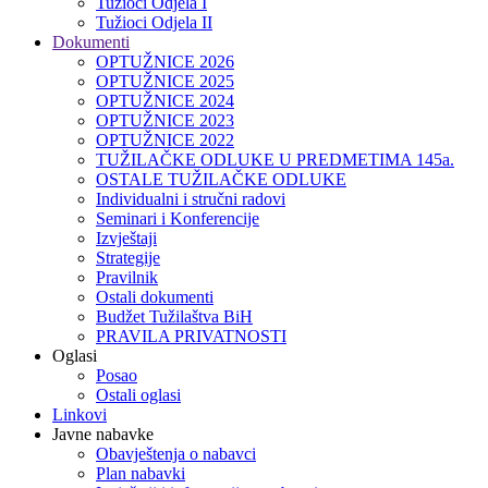
Tužioci Odjela I
Tužioci Odjela II
Dokumenti
OPTUŽNICE 2026
OPTUŽNICE 2025
OPTUŽNICE 2024
OPTUŽNICE 2023
OPTUŽNICE 2022
TUŽILAČKE ODLUKE U PREDMETIMA 145a.
OSTALE TUŽILAČKE ODLUKE
Individualni i stručni radovi
Seminari i Konferencije
Izvještaji
Strategije
Pravilnik
Ostali dokumenti
Budžet Tužilaštva BiH
PRAVILA PRIVATNOSTI
Oglasi
Posao
Ostali oglasi
Linkovi
Javne nabavke
Obavještenja o nabavci
Plan nabavki