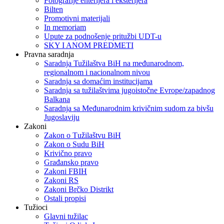
Fotografije enterijera i eksterijera
Bilten
Promotivni materijali
In memoriam
Upute za podnošenje pritužbi UDT-u
SKY I ANOM PREDMETI
Pravna saradnja
Saradnja Tužilaštva BiH na međunarodnom,
regionalnom i nacionalnom nivou
Saradnja sa domaćim institucijama
Saradnja sa tužilaštvima jugoistočne Evrope/zapadnog
Balkana
Saradnja sa Međunarodnim krivičnim sudom za bivšu
Jugoslaviju
Zakoni
Zakon o Тužilaštvu BiH
Zakon o Sudu BiH
Krivično pravo
Građansko pravo
Zakoni FBIH
Zakoni RS
Zakoni Brčko Distrikt
Ostali propisi
Tužioci
Glavni tužilac