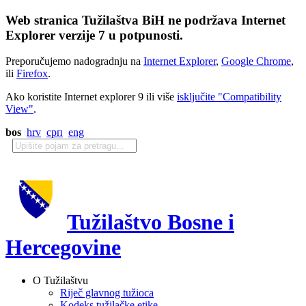
Web stranica Tužilaštva BiH ne podržava Internet
Explorer verzije 7 u potpunosti.
Preporučujemo nadogradnju na
Internet Explorer
,
Google Chrome
,
ili
Firefox
.
Ako koristite Internet explorer 9 ili više
isključite "Compatibility
View"
.
bos
hrv
срп
eng
Tužilaštvo Bosne i
Hercegovine
O Tužilaštvu
Riječ glavnog tužioca
Kodeks tužilačke etike