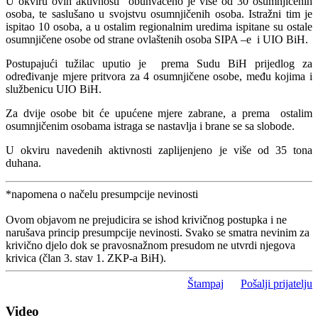
U okviru ovih aktivnosti obuhvaćeno je više od 30 osumnjičenih
osoba, te saslušano u svojstvu osumnjičenih osoba. Istražni tim je
ispitao 10 osoba, a u ostalim regionalnim uredima ispitane su ostale
osumnjičene osobe od strane ovlaštenih osoba SIPA –e i UIO BiH.
Postupajući tužilac uputio je prema Sudu BiH prijedlog za
određivanje mjere pritvora za 4 osumnjičene osobe, među kojima i
službenicu UIO BiH.
Za dvije osobe bit će upućene mjere zabrane, a prema ostalim
osumnjičenim osobama istraga se nastavlja i brane se sa slobode.
U okviru navedenih aktivnosti zaplijenjeno je više od 35 tona
duhana.
*napomena o načelu presumpcije nevinosti
Ovom objavom ne prejudicira se ishod krivičnog postupka i ne
narušava princip presumpcije nevinosti. Svako se smatra nevinim za
krivično djelo dok se pravosnažnom presudom ne utvrdi njegova
krivica (član 3. stav 1. ZKP-a BiH).
Štampaj
Pošalji prijatelju
Video