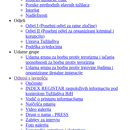
Poruke prethodnih glavnih tužilaca
Istorijat
Nadležnosti
Odjeli
Odjel I (Posebni odjel za ratne zločine)
Odjel II (Posebni odjel za organizirani kriminal i
korupciju)
Uprava Tužilaštva
Podrška svjedocima
Udarne grupe
Udarna grupa za borbu protiv terorizma i jačanja
sposobnosti za borbu protiv terorizma
Udarna grupa za borbu protiv trgovine ljudima i
organizirane ilegalne imigracije
Odnosi s javnošću
Općenito
INDEX REGISTAR raspoloživih informacija pod
kontrolom Tužilaštva BiH
Vodič o pristupu informacijama
Najčešća pitanja
Video galerija
Drugi o nama - PRESS
Zahtjev za intervju
Foto galerija