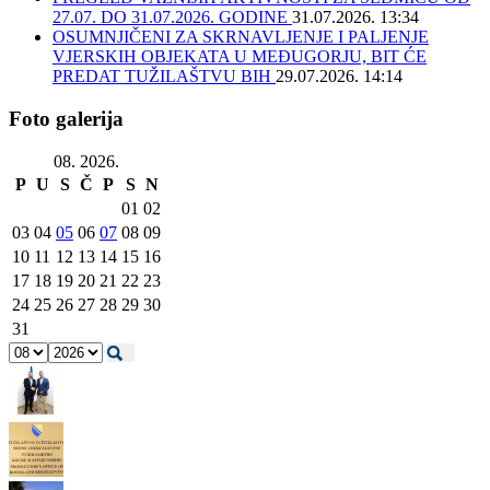
27.07. DO 31.07.2026. GODINE
31.07.2026. 13:34
OSUMNJIČENI ZA SKRNAVLJENJE I PALJENJE
VJERSKIH OBJEKATA U MEĐUGORJU, BIT ĆE
PREDAT TUŽILAŠTVU BIH
29.07.2026. 14:14
Foto galerija
08. 2026.
P
U
S
Č
P
S
N
01
02
03
04
05
06
07
08
09
10
11
12
13
14
15
16
17
18
19
20
21
22
23
24
25
26
27
28
29
30
31