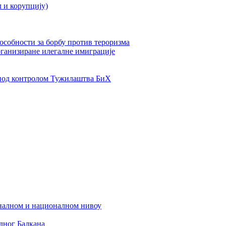
л и корупцију)
пособности за борбу против тероризма
рганизиране илегалне имиграције
од контролом Тужилаштва БиХ
налном и националном нивоу
дног Балкана