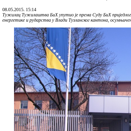
08.05.2015. 15:14
Тужилац Тужилаштва БиХ упутио је према Суду БиХ приједлог
енергетике и рударства у Влади Тузланског кантона, осумњичено