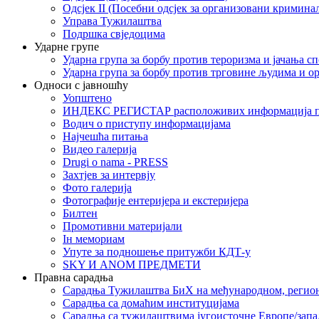
Одсјек II (Посебни одсјек за организовани кримина
Управа Тужилаштва
Подршка свједоцима
Ударне групе
Ударна група за борбу против тероризма и јачања с
Ударна група за борбу против трговине људима и о
Односи с јавношћу
Уопштено
ИНДЕКС РЕГИСТАР расположивих информација п
Водич о приступу информацијама
Најчешћа питања
Видео галерија
Drugi o nama - PRESS
Захтјев за интервју
Фото галерија
Фотографије ентеријера и екстеријера
Билтен
Промотивни материјали
Iн мемориам
Упуте за подношење притужби КДТ-у
SKY И ANOM ПРЕДМЕТИ
Правна сарадња
Сарадња Тужилаштва БиХ на међународном, регио
Сарадња са домаћим институцијама
Сарадња са тужилаштвима југоисточне Европе/запа