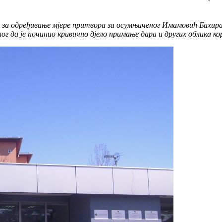
 за одређивање мјере притвора за осумњиченог Имамовић Бахир
г да је починио кривично дјело примање дара и других облика ко