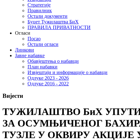
Стратегије
Правилник
Остали документи
Буџет Тужилаштва БиХ
ПРАВИЛА ПРИВАТНОСТИ
Огласи
Посао
Остали огласи
Линкови
Јавне набавке
Обавјештења о набавци
План набавки
Извјештаји и информације о набавци
Одлуке 2023 - 2026
Одлуке 2016 - 2022
Вијести
ТУЖИЛАШТВО БиХ УПУТИ
ЗА ОСУМЊИЧЕНОГ БАХИР
ТУЗЛЕ У ОКВИРУ АКЦИЈЕ