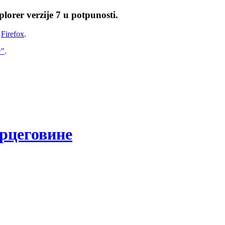
lorer verzije 7 u potpunosti.
i
Firefox
.
w"
.
рцеговине