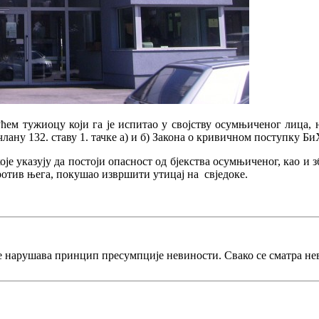
ћем тужиоцу који га је испитао у својству осумњиченог лица, 
члану 132. ставу 1. тачке а) и б) Закона о кривичном поступку Би
оје указују да постоји опасност од бјекства осумњиченог, као и
отив њега, покушао извршити утицај на свједоке.
е нарушава принцип пресумпције невиности. Свако се сматра не