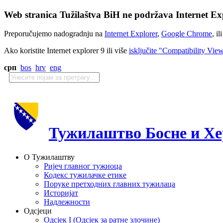
Web stranica Tužilaštva BiH ne podržava Internet Exp
Preporučujemo nadogradnju na
Internet Explorer
,
Google Chrome
, il
Ako koristite Internet explorer 9 ili više
isključite "Compatibility Vie
срп
bos
hrv
eng
Тужилаштво Босне и Хе
О Тужилаштву
Ријеч главног тужиоца
Кодекс тужилачке етике
Поруке претходних главних тужилаца
Историјат
Надлежности
Одсјеци
Одсјек I (Одсјек за ратне злочине)