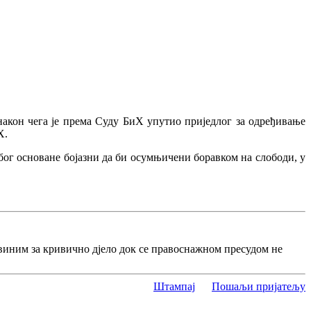
након чега је према Суду БиХ упутио приједлог за одређивање
Х.
 због основане бојазни да би осумњичени боравком на слободи, у
виним за кривично дјело док се правоснажном пресудом не
Штампај
Пошаљи пријатељу