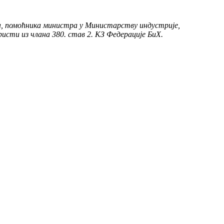
а, помоћника министра у Министарству индустрије,
ристи из члана 380. став 2. КЗ Федерације БиХ.