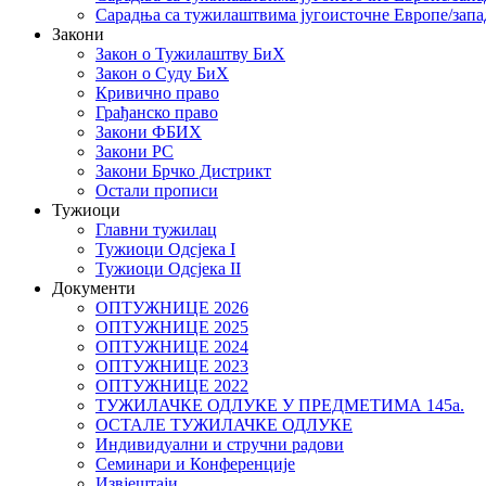
Сарадња са тужилаштвима југоисточне Европе/запа
Закони
Закон о Тужилаштву БиХ
Закон о Суду БиХ
Кривично право
Грађанско право
Закони ФБИХ
Закони РС
Закони Брчко Дистрикт
Остали прописи
Тужиоци
Главни тужилац
Тужиоци Oдсјекa I
Тужиоци Oдсјекa II
Документи
ОПТУЖНИЦЕ 2026
ОПТУЖНИЦЕ 2025
ОПТУЖНИЦЕ 2024
ОПТУЖНИЦЕ 2023
ОПТУЖНИЦЕ 2022
ТУЖИЛАЧКЕ ОДЛУКЕ У ПРЕДМЕТИМА 145а.
ОСТАЛЕ ТУЖИЛАЧКЕ ОДЛУКЕ
Индивидуални и стручни радови
Семинари и Конференције
Извјештаји