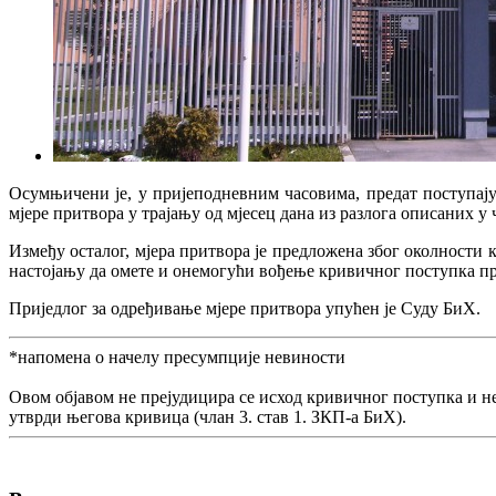
Осумњичени је, у пријеподневним часовима, предат поступају
мјере притвора у трајању од мјесец дана из разлога описаних у 
Између осталог, мјера притвора је предложена због околности к
настојању да омете и онемогући вођење кривичног поступка пр
Приједлог за одређивање мјере притвора упућен је Суду БиХ.
*напомена о начелу пресумпције невиности
Овом објавом не прејудицира се исход кривичног поступка и н
утврди његова кривица (члан 3. став 1. ЗКП-а БиХ).