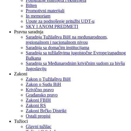
Fotografije enterijera i eksterijera
Bilten
Promotivni materijali
In memoriam
Upute za podnošenje pritužbi UDT-u
SKY I ANOM PREDMETI
Pravna saradnja
Saradnja Tužilaštva BiH na međunarodnom,
regionalnom i nacionalnom nivou
Saradnja sa domaćim institucijama
Saradnja sa tužilaštvima jugoistočne Evrope/zapadnog
Balkana
Saradnja sa Međunarodnim krivičnim sudom za bivšu
Jugoslaviju
Zakoni
Zakon o Тužilaštvu BiH
Zakon o Sudu BiH
Krivično pravo
Građansko pravo
Zakoni FBIH
Zakoni RS
Zakoni Brčko Distrikt
Ostali propisi
Tužioci
Glavni tužilac