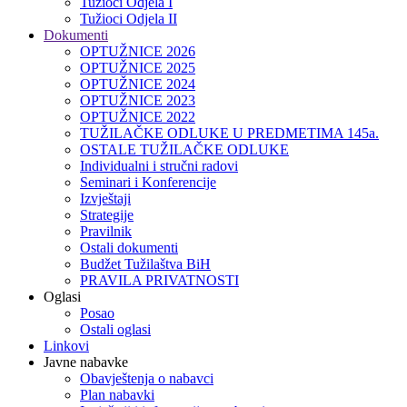
Tužioci Odjela I
Tužioci Odjela II
Dokumenti
OPTUŽNICE 2026
OPTUŽNICE 2025
OPTUŽNICE 2024
OPTUŽNICE 2023
OPTUŽNICE 2022
TUŽILAČKE ODLUKE U PREDMETIMA 145a.
OSTALE TUŽILAČKE ODLUKE
Individualni i stručni radovi
Seminari i Konferencije
Izvještaji
Strategije
Pravilnik
Ostali dokumenti
Budžet Tužilaštva BiH
PRAVILA PRIVATNOSTI
Oglasi
Posao
Ostali oglasi
Linkovi
Javne nabavke
Obavještenja o nabavci
Plan nabavki