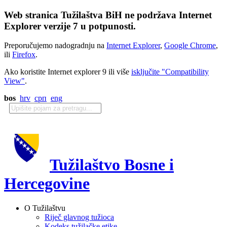
Web stranica Tužilaštva BiH ne podržava Internet
Explorer verzije 7 u potpunosti.
Preporučujemo nadogradnju na
Internet Explorer
,
Google Chrome
,
ili
Firefox
.
Ako koristite Internet explorer 9 ili više
isključite "Compatibility
View"
.
bos
hrv
срп
eng
Tužilaštvo Bosne i
Hercegovine
O Tužilaštvu
Riječ glavnog tužioca
Kodeks tužilačke etike