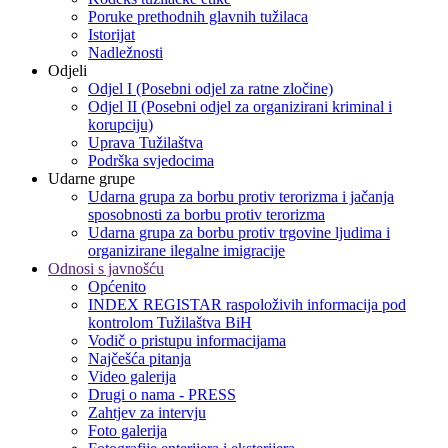
Poruke prethodnih glavnih tužilaca
Istorijat
Nadležnosti
Odjeli
Odjel I (Posebni odjel za ratne zločine)
Odjel II (Posebni odjel za organizirani kriminal i
korupciju)
Uprava Tužilaštva
Podrška svjedocima
Udarne grupe
Udarna grupa za borbu protiv terorizma i jačanja
sposobnosti za borbu protiv terorizma
Udarna grupa za borbu protiv trgovine ljudima i
organizirane ilegalne imigracije
Odnosi s javnošću
Općenito
INDEX REGISTAR raspoloživih informacija pod
kontrolom Tužilaštva BiH
Vodič o pristupu informacijama
Najčešća pitanja
Video galerija
Drugi o nama - PRESS
Zahtjev za intervju
Foto galerija