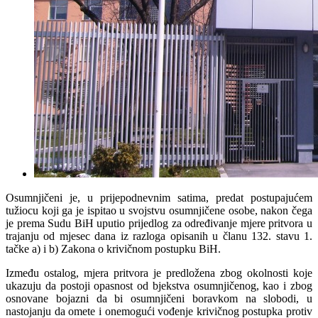
Osumnjičeni je, u prijepodnevnim satima, predat postupajućem
tužiocu koji ga je ispitao u svojstvu osumnjičene osobe, nakon čega
je prema Sudu BiH uputio prijedlog za određivanje mjere pritvora u
trajanju od mjesec dana iz razloga opisanih u članu 132. stavu 1.
tačke a) i b) Zakona o krivičnom postupku BiH.
Između ostalog, mjera pritvora je predložena zbog okolnosti koje
ukazuju da postoji opasnost od bjekstva osumnjičenog, kao i zbog
osnovane bojazni da bi osumnjičeni boravkom na slobodi, u
nastojanju da omete i onemogući vođenje krivičnog postupka protiv