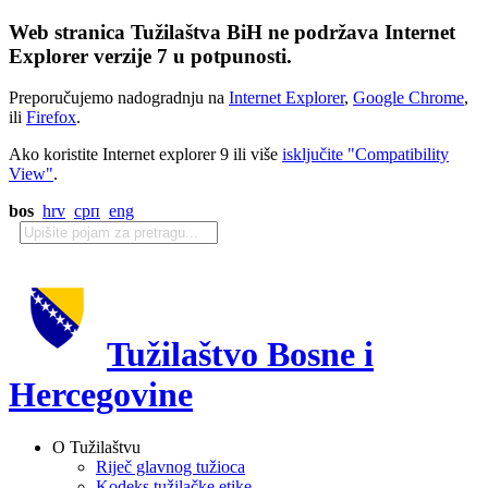
Web stranica Tužilaštva BiH ne podržava Internet
Explorer verzije 7 u potpunosti.
Preporučujemo nadogradnju na
Internet Explorer
,
Google Chrome
,
ili
Firefox
.
Ako koristite Internet explorer 9 ili više
isključite "Compatibility
View"
.
bos
hrv
срп
eng
Tužilaštvo Bosne i
Hercegovine
O Tužilaštvu
Riječ glavnog tužioca
Kodeks tužilačke etike