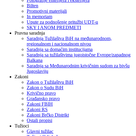
Fotografije enterijera i eksterijera
Bilten
Promotivni materijali
In memoriam
Upute za podnošenje pritužbi UDT-u
SKY I ANOM PREDMETI
Pravna saradnja
Saradnja Tužilaštva BiH na međunarodnom,
regionalnom i nacionalnom nivou
Saradnja sa domaćim institucijama
Saradnja sa tužilaštvima jugoistočne Evrope/zapadnog
Balkana
Saradnja sa Međunarodnim krivičnim sudom za bivšu
Jugoslaviju
Zakoni
Zakon o Тužilaštvu BiH
Zakon o Sudu BiH
Krivično pravo
Građansko pravo
Zakoni FBIH
Zakoni RS
Zakoni Brčko Distrikt
Ostali propisi
Tužioci
Glavni tužilac