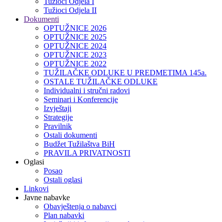
Tužioci Odjela I
Tužioci Odjela II
Dokumenti
OPTUŽNICE 2026
OPTUŽNICE 2025
OPTUŽNICE 2024
OPTUŽNICE 2023
OPTUŽNICE 2022
TUŽILAČKE ODLUKE U PREDMETIMA 145a.
OSTALE TUŽILAČKE ODLUKE
Individualni i stručni radovi
Seminari i Konferencije
Izvještaji
Strategije
Pravilnik
Ostali dokumenti
Budžet Tužilaštva BiH
PRAVILA PRIVATNOSTI
Oglasi
Posao
Ostali oglasi
Linkovi
Javne nabavke
Obavještenja o nabavci
Plan nabavki