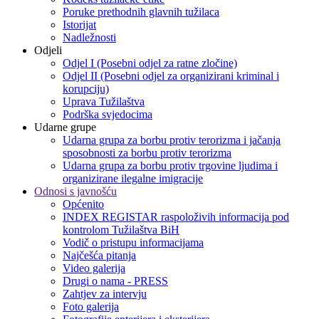
Poruke prethodnih glavnih tužilaca
Istorijat
Nadležnosti
Odjeli
Odjel I (Posebni odjel za ratne zločine)
Odjel II (Posebni odjel za organizirani kriminal i
korupciju)
Uprava Tužilaštva
Podrška svjedocima
Udarne grupe
Udarna grupa za borbu protiv terorizma i jačanja
sposobnosti za borbu protiv terorizma
Udarna grupa za borbu protiv trgovine ljudima i
organizirane ilegalne imigracije
Odnosi s javnošću
Općenito
INDEX REGISTAR raspoloživih informacija pod
kontrolom Tužilaštva BiH
Vodič o pristupu informacijama
Najčešća pitanja
Video galerija
Drugi o nama - PRESS
Zahtjev za intervju
Foto galerija