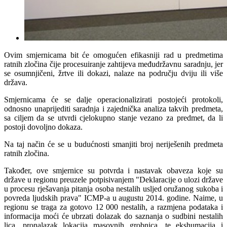
Ovim smjernicama bit će omogućen efikasniji rad u predmetima
ratnih zločina čije procesuiranje zahtijeva međudržavnu saradnju, jer
se osumnjičeni, žrtve ili dokazi, nalaze na području dviju ili više
država.
Smjernicama će se dalje operacionalizirati postojeći protokoli,
odnosno unaprijediti saradnja i zajednička analiza takvih predmeta,
sa ciljem da se utvrdi cjelokupno stanje vezano za predmet, da li
postoji dovoljno dokaza.
Na taj način će se u budućnosti smanjiti broj neriješenih predmeta
ratnih zločina.
Također, ove smjernice su potvrda i nastavak obaveza koje su
države u regionu preuzele potpisivanjem "Deklaracije o ulozi države
u procesu rješavanja pitanja osoba nestalih usljed oružanog sukoba i
povreda ljudskih prava" ICMP-a u augustu 2014. godine. Naime, u
regionu se traga za gotovo 12 000 nestalih, a razmjena podataka i
informacija moći će ubrzati dolazak do saznanja o sudbini nestalih
lica, pronalazak lokacija masovnih grobnica, te ekshumacija i