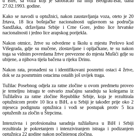
u BiH, sa voza koji je saobraćao na liniji Beograd-Bar, dana
27.02.1993. godine.
Kako se navodi u optužnici, nakon zaustavljanja voza, oteto je 20
žrtava, 18 lica bošnjačke nacionalnosti uglavnom sa područja
Sandžaka, državljana Srbije i Crne Gore, jedno lice hrvatske
nacionalnosti i jedno lice arapskog porijekla.
Nakon otmice, žrtve su odvedene u školu u mjestu Prelovo kod
Višegrada, gdje su mučene, zlostavljane i opljačkane, te su nakon
toga sa vidnim povredama žrtve prevezene do mjesta Mušići gdje su
ubijene, a njihova tijela bačena u rijeku Drinu.
Nakon rata, pronađeni su i identifikovani posmrtni ostaci 4 žrtve,
dok se za posmrtnim ostacima ostalih još uvijek traga.
Tužilac Posebnog odjela za ratne zločine u ovom predmetu proveo
je temeljnu istragu te ostvario značajnu saradnju sa kolegama iz
Tužilaštva za ratne zločine Republike Srbije, koja je rezultirala
optužnicom protiv 10 lica u BiH, a u Srbiji je također prije oko 2
mjeseca podignuta optužnica i vodi se postupak protiv 5 lica
optuženih za zločin u Štrpcima.
Intenzivna i profesionalna saradnja tužilaštava u BiH i Srbiji
rezultirala je pokretanjem i intenziviranjem istraga i podizanjem
optužnica 22 godine nakon počinjenog zločina.