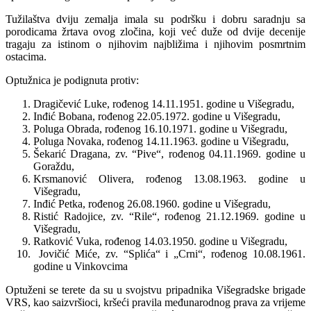
Tužilaštva dviju zemalja imala su podršku i dobru saradnju sa
porodicama žrtava ovog zločina, koji već duže od dvije decenije
tragaju za istinom o njihovim najbližima i njihovim posmrtnim
ostacima.
Optužnica je podignuta protiv:
Dragičević Luke, rođenog 14.11.1951. godine u Višegradu,
Inđić Bobana, rođenog 22.05.1972. godine u Višegradu,
Poluga Obrada, rođenog 16.10.1971. godine u Višegradu,
Poluga Novaka, rođenog 14.11.1963. godine u Višegradu,
Šekarić Dragana, zv. “Pive“, rođenog 04.11.1969. godine u
Goraždu,
Krsmanović Olivera, rođenog 13.08.1963. godine u
Višegradu,
Inđić Petka, rođenog 26.08.1960. godine u Višegradu,
Ristić Radojice, zv. “Rile“, rođenog 21.12.1969. godine u
Višegradu,
Ratković Vuka, rođenog 14.03.1950. godine u Višegradu,
Jovičić Miće, zv. “Splića“ i „Crni“, rođenog 10.08.1961.
godine u Vinkovcima
Optuženi se terete da su u svojstvu pripadnika Višegradske brigade
VRS, kao saizvršioci, kršeći pravila međunarodnog prava za vrijeme