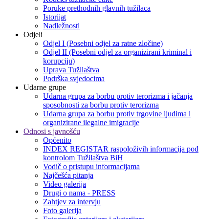
Poruke prethodnih glavnih tužilaca
Istorijat
Nadležnosti
Odjeli
Odjel I (Posebni odjel za ratne zločine)
Odjel II (Posebni odjel za organizirani kriminal i
korupciju)
Uprava Tužilaštva
Podrška svjedocima
Udarne grupe
Udarna grupa za borbu protiv terorizma i jačanja
sposobnosti za borbu protiv terorizma
Udarna grupa za borbu protiv trgovine ljudima i
organizirane ilegalne imigracije
Odnosi s javnošću
Općenito
INDEX REGISTAR raspoloživih informacija pod
kontrolom Tužilaštva BiH
Vodič o pristupu informacijama
Najčešća pitanja
Video galerija
Drugi o nama - PRESS
Zahtjev za intervju
Foto galerija