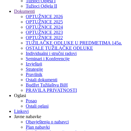
Tužioci Odjela I
Tužioci Odjela II
Dokumenti
OPTUŽNICE 2026
OPTUŽNICE 2025
OPTUŽNICE 2024
OPTUŽNICE 2023
OPTUŽNICE 2022
TUŽILAČKE ODLUKE U PREDMETIMA 145a.
OSTALE TUŽILAČKE ODLUKE
Individualni i stručni radovi
Seminari i Konferencije
Izvještaji
Strategije
Pravilnik
Ostali dokumenti
Budžet Tužilaštva BiH
PRAVILA PRIVATNOSTI
Oglasi
Posao
Ostali oglasi
Linkovi
Javne nabavke
Obavještenja o nabavci
Plan nabavki