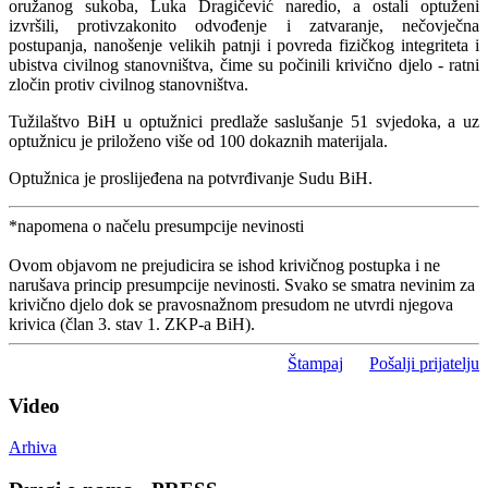
oružanog sukoba, Luka Dragičević naredio, a ostali optuženi
izvršili, protivzakonito odvođenje i zatvaranje, nečovječna
postupanja, nanošenje velikih patnji i povreda fizičkog integriteta i
ubistva civilnog stanovništva, čime su počinili krivično djelo - ratni
zločin protiv civilnog stanovništva.
Tužilaštvo BiH u optužnici predlaže saslušanje 51 svjedoka, a uz
optužnicu je priloženo više od 100 dokaznih materijala.
Optužnica je proslijeđena na potvrđivanje Sudu BiH.
*napomena o načelu presumpcije nevinosti
Ovom objavom ne prejudicira se ishod krivičnog postupka i ne
narušava princip presumpcije nevinosti. Svako se smatra nevinim za
krivično djelo dok se pravosnažnom presudom ne utvrdi njegova
krivica (član 3. stav 1. ZKP-a BiH).
Štampaj
Pošalji prijatelju
Video
Arhiva