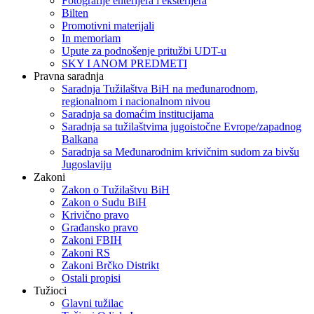
Fotografije enterijera i eksterijera
Bilten
Promotivni materijali
In memoriam
Upute za podnošenje pritužbi UDT-u
SKY I ANOM PREDMETI
Pravna saradnja
Saradnja Tužilaštva BiH na međunarodnom,
regionalnom i nacionalnom nivou
Saradnja sa domaćim institucijama
Saradnja sa tužilaštvima jugoistočne Evrope/zapadnog
Balkana
Saradnja sa Međunarodnim krivičnim sudom za bivšu
Jugoslaviju
Zakoni
Zakon o Тužilaštvu BiH
Zakon o Sudu BiH
Krivično pravo
Građansko pravo
Zakoni FBIH
Zakoni RS
Zakoni Brčko Distrikt
Ostali propisi
Tužioci
Glavni tužilac