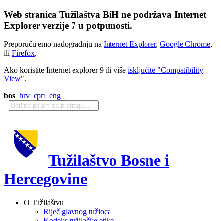
Web stranica Tužilaštva BiH ne podržava Internet
Explorer verzije 7 u potpunosti.
Preporučujemo nadogradnju na
Internet Explorer
,
Google Chrome
,
ili
Firefox
.
Ako koristite Internet explorer 9 ili više
isključite "Compatibility
View"
.
bos
hrv
срп
eng
Tužilaštvo Bosne i
Hercegovine
O Tužilaštvu
Riječ glavnog tužioca
Kodeks tužilačke etike