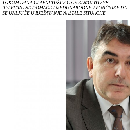
TOKOM DANA GLAVNI TUŽILAC ĆE ZAMOLITI SVE
RELEVANTNE DOMAĆE I MEĐUNARODNE ZVANIČNIKE DA
SE UKLJUČE U RJEŠAVANJE NASTALE SITUACIJE