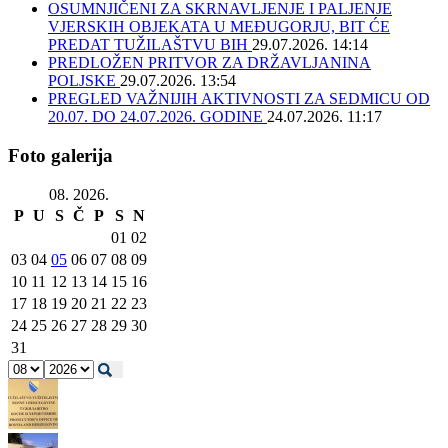
OSUMNJIČENI ZA SKRNAVLJENJE I PALJENJE
VJERSKIH OBJEKATA U MEĐUGORJU, BIT ĆE
PREDAT TUŽILAŠTVU BIH
29.07.2026. 14:14
PREDLOŽEN PRITVOR ZA DRŽAVLJANINA
POLJSKE
29.07.2026. 13:54
PREGLED VAŽNIJIH AKTIVNOSTI ZA SEDMICU OD
20.07. DO 24.07.2026. GODINE
24.07.2026. 11:17
Foto galerija
08. 2026.
P
U
S
Č
P
S
N
01
02
03
04
05
06
07
08
09
10
11
12
13
14
15
16
17
18
19
20
21
22
23
24
25
26
27
28
29
30
31