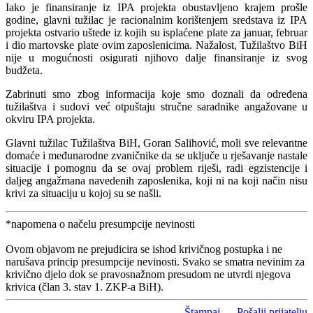
Iako je finansiranje iz IPA projekta obustavljeno krajem prošle
godine, glavni tužilac je racionalnim korištenjem sredstava iz IPA
projekta ostvario uštede iz kojih su isplaćene plate za januar, februar
i dio martovske plate ovim zaposlenicima. Nažalost, Tužilaštvo BiH
nije u mogućnosti osigurati njihovo dalje finansiranje iz svog
budžeta.
Zabrinuti smo zbog informacija koje smo doznali da određena
tužilaštva i sudovi već otpuštaju stručne saradnike angažovane u
okviru IPA projekta.
Glavni tužilac Tužilaštva BiH, Goran Salihović, moli sve relevantne
domaće i međunarodne zvaničnike da se uključe u rješavanje nastale
situacije i pomognu da se ovaj problem riješi, radi egzistencije i
daljeg angažmana navedenih zaposlenika, koji ni na koji način nisu
krivi za situaciju u kojoj su se našli.
*napomena o načelu presumpcije nevinosti
Ovom objavom ne prejudicira se ishod krivičnog postupka i ne
narušava princip presumpcije nevinosti. Svako se smatra nevinim za
krivično djelo dok se pravosnažnom presudom ne utvrdi njegova
krivica (član 3. stav 1. ZKP-a BiH).
Štampaj
Pošalji prijatelju