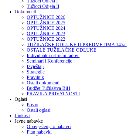
Tužioci Odjela I
Tužioci Odjela II
Dokumenti
OPTUŽNICE 2026
OPTUŽNICE 2025
OPTUŽNICE 2024
OPTUŽNICE 2023
OPTUŽNICE 2022
TUŽILAČKE ODLUKE U PREDMETIMA 145a.
OSTALE TUŽILAČKE ODLUKE
Individualni i stručni radovi
Seminari i Konferencije
Izvještaji
Strategije
Pravilnik
Ostali dokumenti
Budžet Tužilaštva BiH
PRAVILA PRIVATNOSTI
Oglasi
Posao
Ostali oglasi
Linkovi
Javne nabavke
Obavještenja o nabavci
Plan nabavki