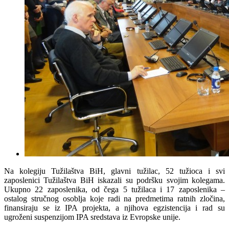
Na kolegiju Tužilaštva BiH, glavni tužilac, 52 tužioca i svi
zaposlenici Tužilaštva BiH iskazali su podršku svojim kolegama.
Ukupno 22 zaposlenika, od čega 5 tužilaca i 17 zaposlenika –
ostalog stručnog osoblja koje radi na predmetima ratnih zločina,
finansiraju se iz IPA projekta, a njihova egzistencija i rad su
ugroženi suspenzijom IPA sredstava iz Evropske unije.