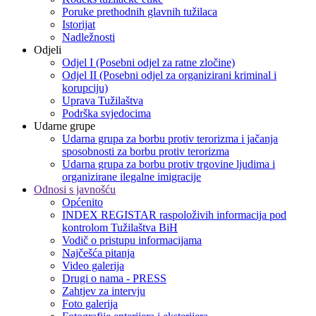
Poruke prethodnih glavnih tužilaca
Istorijat
Nadležnosti
Odjeli
Odjel I (Posebni odjel za ratne zločine)
Odjel II (Posebni odjel za organizirani kriminal i
korupciju)
Uprava Tužilaštva
Podrška svjedocima
Udarne grupe
Udarna grupa za borbu protiv terorizma i jačanja
sposobnosti za borbu protiv terorizma
Udarna grupa za borbu protiv trgovine ljudima i
organizirane ilegalne imigracije
Odnosi s javnošću
Općenito
INDEX REGISTAR raspoloživih informacija pod
kontrolom Tužilaštva BiH
Vodič o pristupu informacijama
Najčešća pitanja
Video galerija
Drugi o nama - PRESS
Zahtjev za intervju
Foto galerija