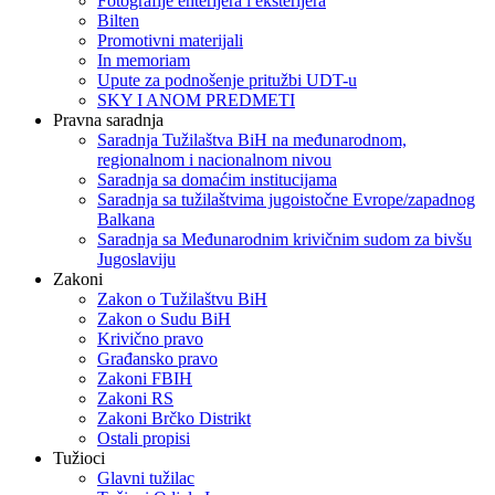
Fotografije enterijera i eksterijera
Bilten
Promotivni materijali
In memoriam
Upute za podnošenje pritužbi UDT-u
SKY I ANOM PREDMETI
Pravna saradnja
Saradnja Tužilaštva BiH na međunarodnom,
regionalnom i nacionalnom nivou
Saradnja sa domaćim institucijama
Saradnja sa tužilaštvima jugoistočne Evrope/zapadnog
Balkana
Saradnja sa Međunarodnim krivičnim sudom za bivšu
Jugoslaviju
Zakoni
Zakon o Тužilaštvu BiH
Zakon o Sudu BiH
Krivično pravo
Građansko pravo
Zakoni FBIH
Zakoni RS
Zakoni Brčko Distrikt
Ostali propisi
Tužioci
Glavni tužilac