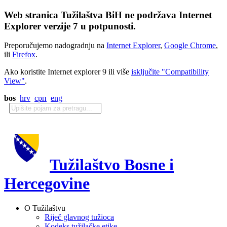
Web stranica Tužilaštva BiH ne podržava Internet
Explorer verzije 7 u potpunosti.
Preporučujemo nadogradnju na
Internet Explorer
,
Google Chrome
,
ili
Firefox
.
Ako koristite Internet explorer 9 ili više
isključite "Compatibility
View"
.
bos
hrv
срп
eng
Tužilaštvo Bosne i
Hercegovine
O Tužilaštvu
Riječ glavnog tužioca
Kodeks tužilačke etike