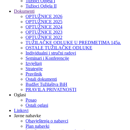
Tužioci Odjela I
Tužioci Odjela II
Dokumenti
OPTUŽNICE 2026
OPTUŽNICE 2025
OPTUŽNICE 2024
OPTUŽNICE 2023
OPTUŽNICE 2022
TUŽILAČKE ODLUKE U PREDMETIMA 145a.
OSTALE TUŽILAČKE ODLUKE
Individualni i stručni radovi
Seminari i Konferencije
Izvještaji
Strategije
Pravilnik
Ostali dokumenti
Budžet Tužilaštva BiH
PRAVILA PRIVATNOSTI
Oglasi
Posao
Ostali oglasi
Linkovi
Javne nabavke
Obavještenja o nabavci
Plan nabavki