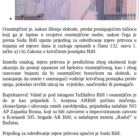
Osumnjičeni je, nakon lišenja slobode, predat postupajućem tužiocu
koji ga je ispitao u svojstvu osumnjičene osobe, nakon čega je
prema Sudu BiH uputio prijedlog za određivanje mjere pritvora u
trajanju od mjesec dana iz razloga opisanih u članu 132. stavu 1.
tačke a) i b) Zakona o krivičnom postupku BiH.
Između ostalog, mjera pritvora je predložena zbog okolnosti koje
ukazuju da postoji opasnost od bjekstva osumnjičenog, kao i zbog
osnovane bojazni da bi osumnjičeni boravkom na slobodi, u
nastojanju da omete i onemogući vođenje krivičnog postupka protiv
njega, pokušao izvršiti uticaj na svjedoke, saučesnike ili pomagače.
Bajrektarević Vahid je pod istragom Tužilaštva BiH i osumnjičen je
da je kao pripadnik 5. korpusa ARBiH počinio mučenja,
zlostavljanja i silovanja ratnih zarobljenika, pripadnika tadašnje NO
AP Zapadna Bosna, koji su bili zatvoreni u improviziranom zatvoru
u Komandi 505. brigade AR BiH, u tadašnjem motelu „Radoč“ u
Bužimu.
Prijedlog za određivanje mjere pritvora upućen je Sudu BiH.