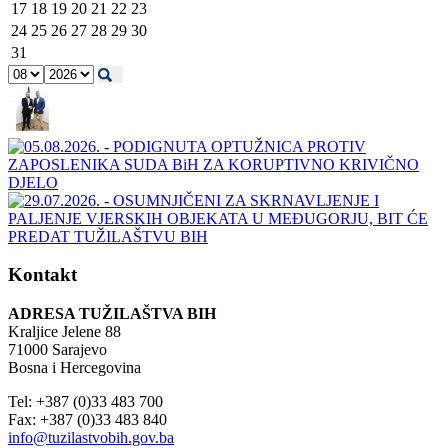
17
18
19
20
21
22
23
24
25
26
27
28
29
30
31
Kontakt
ADRESA TUŽILAŠTVA BIH
Kraljice Jelene 88
71000 Sarajevo
Bosna i Hercegovina
Tel: +387 (0)33 483 700
Fax: +387 (0)33 483 840
info@tuzilastvobih.gov.ba