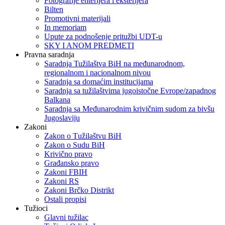
Fotografije enterijera i eksterijera
Bilten
Promotivni materijali
In memoriam
Upute za podnošenje pritužbi UDT-u
SKY I ANOM PREDMETI
Pravna saradnja
Saradnja Tužilaštva BiH na međunarodnom,
regionalnom i nacionalnom nivou
Saradnja sa domaćim institucijama
Saradnja sa tužilaštvima jugoistočne Evrope/zapadnog
Balkana
Saradnja sa Međunarodnim krivičnim sudom za bivšu
Jugoslaviju
Zakoni
Zakon o Тužilaštvu BiH
Zakon o Sudu BiH
Krivično pravo
Građansko pravo
Zakoni FBIH
Zakoni RS
Zakoni Brčko Distrikt
Ostali propisi
Tužioci
Glavni tužilac