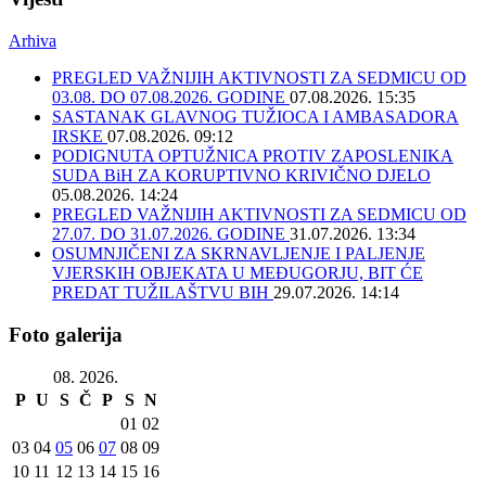
Arhiva
PREGLED VAŽNIJIH AKTIVNOSTI ZA SEDMICU OD
03.08. DO 07.08.2026. GODINE
07.08.2026. 15:35
SASTANAK GLAVNOG TUŽIOCA I AMBASADORA
IRSKE
07.08.2026. 09:12
PODIGNUTA OPTUŽNICA PROTIV ZAPOSLENIKA
SUDA BiH ZA KORUPTIVNO KRIVIČNO DJELO
05.08.2026. 14:24
PREGLED VAŽNIJIH AKTIVNOSTI ZA SEDMICU OD
27.07. DO 31.07.2026. GODINE
31.07.2026. 13:34
OSUMNJIČENI ZA SKRNAVLJENJE I PALJENJE
VJERSKIH OBJEKATA U MEĐUGORJU, BIT ĆE
PREDAT TUŽILAŠTVU BIH
29.07.2026. 14:14
Foto galerija
08. 2026.
P
U
S
Č
P
S
N
01
02
03
04
05
06
07
08
09
10
11
12
13
14
15
16