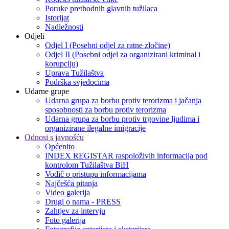
Poruke prethodnih glavnih tužilaca
Istorijat
Nadležnosti
Odjeli
Odjel I (Posebni odjel za ratne zločine)
Odjel II (Posebni odjel za organizirani kriminal i
korupciju)
Uprava Tužilaštva
Podrška svjedocima
Udarne grupe
Udarna grupa za borbu protiv terorizma i jačanja
sposobnosti za borbu protiv terorizma
Udarna grupa za borbu protiv trgovine ljudima i
organizirane ilegalne imigracije
Odnosi s javnošću
Općenito
INDEX REGISTAR raspoloživih informacija pod
kontrolom Tužilaštva BiH
Vodič o pristupu informacijama
Najčešća pitanja
Video galerija
Drugi o nama - PRESS
Zahtjev za intervju
Foto galerija