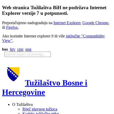
Web stranica Tužilaštva BiH ne podržava Internet
Explorer verzije 7 u potpunosti.
Preporučujemo nadogradnju na
Internet Explorer
,
Google Chrome
,
ili
Firefox
.
Ako koristite Internet explorer 9 ili više
isključite "Compatibility
View"
.
bos
hrv
срп
eng
Tužilaštvo Bosne i
Hercegovine
O Tužilaštvu
Riječ glavnog tužioca
Kodeks tužilačke etike