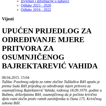
Izvještaji i informacije o nabavci
Odluke 2023 - 2026
Odluke 2016 - 2022
Vijesti
UPUĆEN PRIJEDLOG ZA
ODREĐIVANJE MJERE
PRITVORA ZA
OSUMNJIČENOG
BAJREKTAREVIĆ VAHIDA
08.04.2015. 15:04
Tužilac Posebnog odjela za ratne zločine Tužilaštva BiH uputio je
prema Sudu BiH prijedlog za određivanje mjere pritvora za
osumnjičenog Bajrektarević Vahida, rođenog 18.09.1970. godine u
Bužimu, državljanina BiH, osumnjičenog da je počinio krivično
djelo ratni zločin protiv ratnih zarobljenika iz člana 175. Krivičnog
zakona BiH.