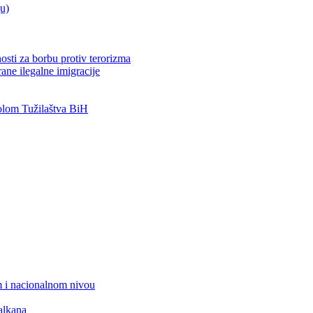
ju)
osti za borbu protiv terorizma
ane ilegalne imigracije
lom Tužilaštva BiH
 i nacionalnom nivou
alkana