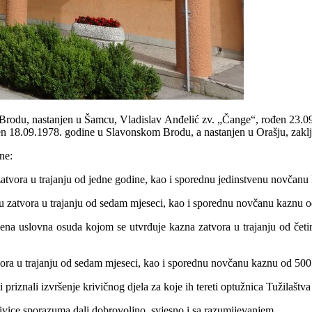
Brodu, nastanjen u Šamcu, Vladislav Anđelić zv. „Čange“, rođen 23.
 18.09.1978. godine u Slavonskom Brodu, a nastanjen u Orašju, zaklju
ne:
atvora u trajanju od jedne godine, kao i sporednu jedinstvenu novča
u zatvora u trajanju od sedam mjeseci, kao i sporednu novčanu kaznu
a uslovna osuda kojom se utvrđuje kazna zatvora u trajanju od četiri 
vora u trajanju od sedam mjeseci, kao i sporednu novčanu kaznu od 50
priznali izvršenje krivičnog djela za koje ih tereti optužnica Tužilašt
ivice sporazuma dali dobrovoljno, svjesno i sa razumijevanjem.