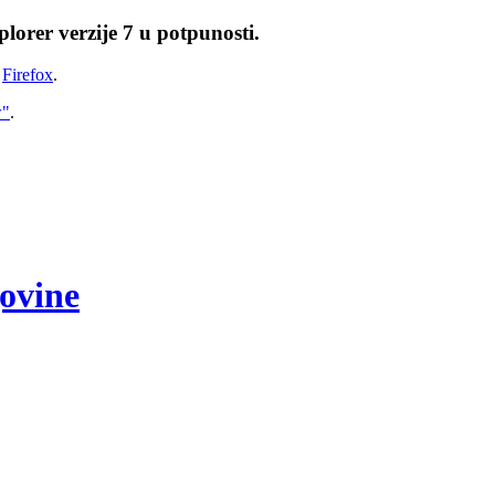
lorer verzije 7 u potpunosti.
i
Firefox
.
w"
.
govine