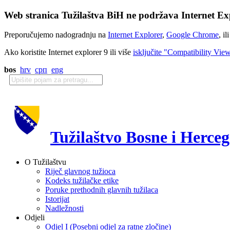
Web stranica Tužilaštva BiH ne podržava Internet Exp
Preporučujemo nadogradnju na
Internet Explorer
,
Google Chrome
, il
Ako koristite Internet explorer 9 ili više
isključite "Compatibility Vie
bos
hrv
срп
eng
Tužilaštvo Bosne i Herce
O Tužilaštvu
Riječ glavnog tužioca
Kodeks tužilačke etike
Poruke prethodnih glavnih tužilaca
Istorijat
Nadležnosti
Odjeli
Odjel I (Posebni odjel za ratne zločine)