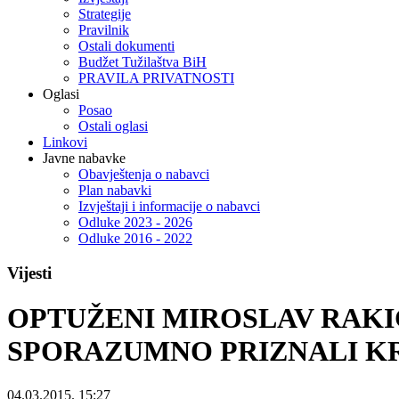
Strategije
Pravilnik
Ostali dokumenti
Budžet Tužilaštva BiH
PRAVILA PRIVATNOSTI
Oglasi
Posao
Ostali oglasi
Linkovi
Javne nabavke
Obavještenja o nabavci
Plan nabavki
Izvještaji i informacije o nabavci
Odluke 2023 - 2026
Odluke 2016 - 2022
Vijesti
OPTUŽENI MIROSLAV RAKIĆ
SPORAZUMNO PRIZNALI K
04.03.2015. 15:27