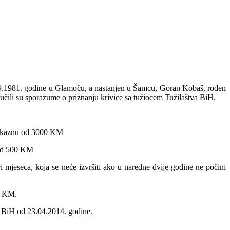
09.1981. godine u Glamoču, a nastanjen u Šamcu, Goran Kobaš, rođen
čili su sporazume o priznanju krivice sa tužiocem Tužilaštva BiH.
nu kaznu od 3000 KM
 od 500 KM
mjeseca, koja se neće izvršiti ako u naredne dvije godine ne počini
0 KM.
va BiH od 23.04.2014. godine.