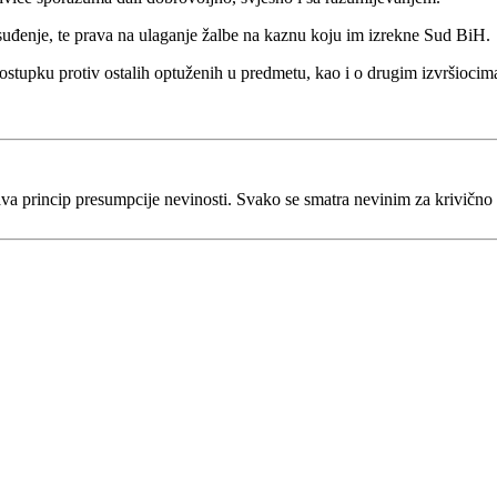
suđenje, te prava na ulaganje žalbe na kaznu koju im izrekne Sud BiH.
stupku protiv ostalih optuženih u predmetu, kao i o drugim izvršiocim
va princip presumpcije nevinosti. Svako se smatra nevinim za krivično