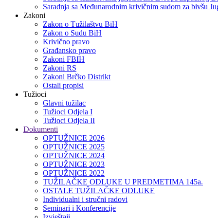
Saradnja sa Međunarodnim krivičnim sudom za bivšu Jug
Zakoni
Zakon o Тužilaštvu BiH
Zakon o Sudu BiH
Krivično pravo
Građansko pravo
Zakoni FBIH
Zakoni RS
Zakoni Brčko Distrikt
Ostali propisi
Tužioci
Glavni tužilac
Tužioci Odjela I
Tužioci Odjela II
Dokumenti
OPTUŽNICE 2026
OPTUŽNICE 2025
OPTUŽNICE 2024
OPTUŽNICE 2023
OPTUŽNICE 2022
TUŽILAČKE ODLUKE U PREDMETIMA 145a.
OSTALE TUŽILAČKE ODLUKE
Individualni i stručni radovi
Seminari i Konferencije
Izvještaji