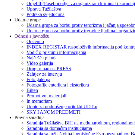
Odjel II (Posebni odjel za organizirani kriminal i korupci
Uprava Tužilaštva
Podrška svjedocima
Udarne grupe
Udarna grupa za borbu protiv terorizma i jačanja sposobn
Udarna grupa za borbu protiv trgovine ljudima i organizir
Odnosi s javnošću
Općenito
INDEX REGISTAR raspoloživih informacija pod kontro
Vodič o pristupu informacijama
Najčešća pitanja
Video galerija
Drugi o nama - PRESS
Zahtjev za intervju
Foto galerija
Fotografije enterijera i eksterijera
Bilten
Promotivni materijali
In memoriam
Upute za podnošenje pritužbi UDT-u
SKY I ANOM PREDMETI
Pravna saradnja
Saradnja Tužilaštva BiH na međunarodnom, regionalnom
Saradnja sa domaćim institucijama
Saradnja sa tužilaštvima jugoistočne Evrope/zapadnog B