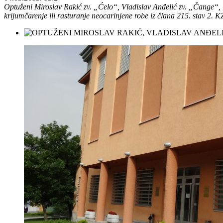
Optuženi Miroslav Rakić zv. „Ćelo“, Vladislav Anđelić zv. „Čange“, G
krijumčarenje ili rasturanje neocarinjene robe iz člana 215. stav 2. 