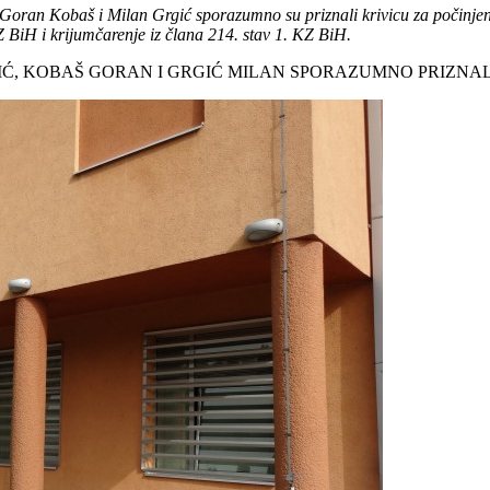
oran Kobaš i Milan Grgić sporazumno su priznali krivicu za počinjena 
KZ BiH i krijumčarenje iz člana 214. stav 1. KZ BiH.