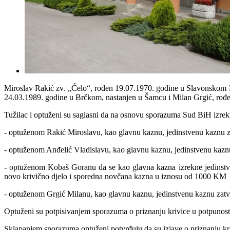
Miroslav Rakić zv. „Ćelo“, rođen 19.07.1970. godine u Slavonskom 
24.03.1989. godine u Brčkom, nastanjen u Šamcu i Milan Grgić, rođen
Tužilac i optuženi su saglasni da na osnovu sporazuma Sud BiH izrek
- optuženom Rakić Miroslavu, kao glavnu kaznu, jedinstvenu kaznu z
- optuženom Anđelić Vladislavu, kao glavnu kaznu, jedinstvenu kazn
- optuženom Kobaš Goranu da se kao glavna kazna izrekne jedinstven
novo krivično djelo i sporedna novčana kazna u iznosu od 1000 KM
- optuženom Grgić Milanu, kao glavnu kaznu, jedinstvenu kaznu zat
Optuženi su potpisivanjem sporazuma o priznanju krivice u potpunosti 
Sklapanjem sporazuma optuženi potvrđuju da su izjave o priznanju kr