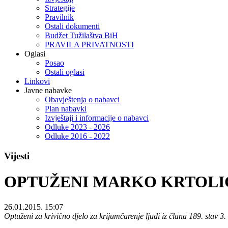
Strategije
Pravilnik
Ostali dokumenti
Budžet Tužilaštva BiH
PRAVILA PRIVATNOSTI
Oglasi
Posao
Ostali oglasi
Linkovi
Javne nabavke
Obavještenja o nabavci
Plan nabavki
Izvještaji i informacije o nabavci
Odluke 2023 - 2026
Odluke 2016 - 2022
Vijesti
OPTUŽENI MARKO KRTOLI
26.01.2015. 15:07
Optuženi za krivično djelo za krijumčarenje ljudi iz člana 189. stav 3