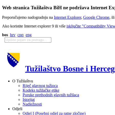
Web stranica Tužilaštva BiH ne podržava Internet Exp
Preporučujemo nadogradnju na
Internet Explorer
,
Google Chrome
, il
Ako koristite Internet explorer 9 ili više
isključite "Compatibility Vie
bos
hrv
срп
eng
Tužilaštvo Bosne i Herce
O Tužilaštvu
Riječ glavnog tužioca
Kodeks tužilačke etike
Poruke prethodnih glavnih tužilaca
Istorijat
Nadležnosti
Odjeli
Odjel I (Posebni odjel za ratne zločine)