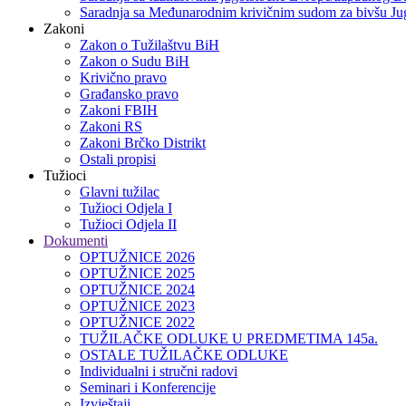
Saradnja sa Međunarodnim krivičnim sudom za bivšu Jug
Zakoni
Zakon o Тužilaštvu BiH
Zakon o Sudu BiH
Krivično pravo
Građansko pravo
Zakoni FBIH
Zakoni RS
Zakoni Brčko Distrikt
Ostali propisi
Tužioci
Glavni tužilac
Tužioci Odjela I
Tužioci Odjela II
Dokumenti
OPTUŽNICE 2026
OPTUŽNICE 2025
OPTUŽNICE 2024
OPTUŽNICE 2023
OPTUŽNICE 2022
TUŽILAČKE ODLUKE U PREDMETIMA 145a.
OSTALE TUŽILAČKE ODLUKE
Individualni i stručni radovi
Seminari i Konferencije
Izvještaji