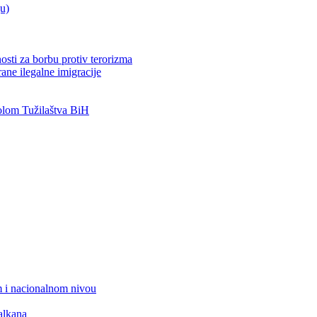
ju)
osti za borbu protiv terorizma
ane ilegalne imigracije
lom Tužilaštva BiH
 i nacionalnom nivou
alkana