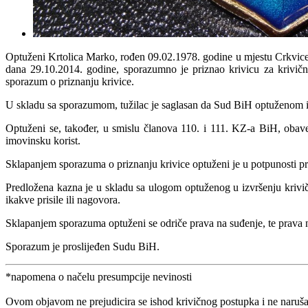
Optuženi Krtolica Marko, rođen 09.02.1978. godine u mjestu Crkvice o
dana 29.10.2014. godine, sporazumno je priznao krivicu za krivično
sporazum o priznanju krivice.
U skladu sa sporazumom, tužilac je saglasan da Sud BiH optuženom iz
Optuženi se, također, u smislu članova 110. i 111. KZ-a BiH, oba
imovinsku korist.
Sklapanjem sporazuma o priznanju krivice optuženi je u potpunosti pri
Predložena kazna je u skladu sa ulogom optuženog u izvršenju krivič
ikakve prisile ili nagovora.
Sklapanjem sporazuma optuženi se odriče prava na suđenje, te prava
Sporazum je proslijeđen Sudu BiH.
*napomena o načelu presumpcije nevinosti
Ovom objavom ne prejudicira se ishod krivičnog postupka i ne naruša