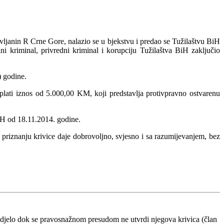
vljanin R Crne Gore, nalazio se u bjekstvu i predao se Tužilaštvu BiH
i kriminal, privredni kriminal i korupciju Tužilaštva BiH zaključio
) godine.
ati iznos od 5.000,00 KM, koji predstavlja protivpravno ostvarenu
BiH od 18.11.2014. godine.
priznanju krivice daje dobrovoljno, svjesno i sa razumijevanjem, bez
 djelo dok se pravosnažnom presudom ne utvrdi njegova krivica (član