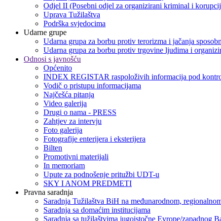
Odjel II (Posebni odjel za organizirani kriminal i korupci
Uprava Tužilaštva
Podrška svjedocima
Udarne grupe
Udarna grupa za borbu protiv terorizma i jačanja sposobn
Udarna grupa za borbu protiv trgovine ljudima i organizir
Odnosi s javnošću
Općenito
INDEX REGISTAR raspoloživih informacija pod kontro
Vodič o pristupu informacijama
Najčešća pitanja
Video galerija
Drugi o nama - PRESS
Zahtjev za intervju
Foto galerija
Fotografije enterijera i eksterijera
Bilten
Promotivni materijali
In memoriam
Upute za podnošenje pritužbi UDT-u
SKY I ANOM PREDMETI
Pravna saradnja
Saradnja Tužilaštva BiH na međunarodnom, regionalnom
Saradnja sa domaćim institucijama
Saradnja sa tužilaštvima jugoistočne Evrope/zapadnog B