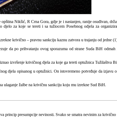
pština Nikšić, R Crna Gora, gdje je i nastanjen, ranije osuđivan, drža
 djelo za koje se tereti i sa tužiocem Posebnog odjela za organiziran
rekne krivično – pravnu sankciju kaznu zatvora u trajanju od jedne (1
vezuje da po prihvatanju ovog sporazuma od strane Suda BiH odmah pl
znao izvršenje krivičnog djela za koje ga tereti optužnica Tužilaštva 
nog djela opisanog u optužnici. On istovremeno potvrđuje da izjavu o 
 na ulaganje žalbe na krivičnu sankciju koju mu izrekne Sud BiH.
va princip presumpcije nevinosti. Svako se smatra nevinim za krivično