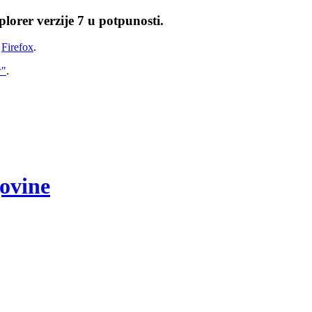
lorer verzije 7 u potpunosti.
i
Firefox
.
w"
.
govine