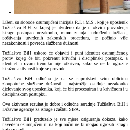
Lišeni su slobode osumnjičeni inicijala R.I. i M.S., koji je uposlenik
Tužilaštva BiH za kojeg je utvrđeno da je u okviru provođenja
istrage postupao nezakonito, mimo znanja nadređenih tužilaca,
poštivanja utvrđenih zakonskih procedura, te počinio više
nezakonitosti i povreda službene dužnosti.
Tužilaštvo BiH uskoro će objaviti i puni identitet osumnjičenog
protiv kojeg će biti pokrenut krivični i disciplinski postupak, a
identitet u ovom trenutku nije otkriven, kako se ne bi ugrozile
istražne aktivnosti koje se provode.
Tužilaštvo BiH odlučno je da se suprotstavi svim oblicima
zloupotrebe službene dužnosti i najstrožije osuđuje nezakonito
djelovanje svog uposlenika, koji će biti procesuiran i u krivičnom i u
disciplinskom postupku.
Ova aktivnost rezultat je dobre i odlučne saradnje Tužilaštva BiH i
Državne agencije za istrage i zaštitu-SIPA.
Tužilaštvo BiH preduzelo je sve mjere osiguranja dokaza, kako
navedeni osumnjičeni ni na koji način ne bi mogao ugroziti istragu
koja se vodi.