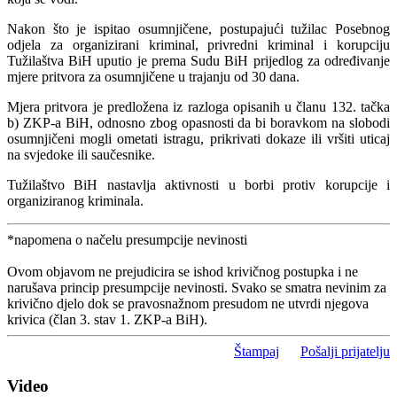
Nakon što je ispitao osumnjičene, postupajući tužilac Posebnog
odjela za organizirani kriminal, privredni kriminal i korupciju
Tužilaštva BiH uputio je prema Sudu BiH prijedlog za određivanje
mjere pritvora za osumnjičene u trajanju od 30 dana.
Mjera pritvora je predložena iz razloga opisanih u članu 132. tačka
b) ZKP-a BiH, odnosno zbog opasnosti da bi boravkom na slobodi
osumnjičeni mogli ometati istragu, prikrivati dokaze ili vršiti uticaj
na svjedoke ili saučesnike.
Tužilaštvo BiH nastavlja aktivnosti u borbi protiv korupcije i
organiziranog kriminala.
*napomena o načelu presumpcije nevinosti
Ovom objavom ne prejudicira se ishod krivičnog postupka i ne
narušava princip presumpcije nevinosti. Svako se smatra nevinim za
krivično djelo dok se pravosnažnom presudom ne utvrdi njegova
krivica (član 3. stav 1. ZKP-a BiH).
Štampaj
Pošalji prijatelju
Video