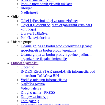
Poruke prethodnih glavnih tužilaca
Istorijat
Nadležnosti
Odjeli
Odjel I (Posebni odjel za ratne zločine)
Odjel II (Posebni odjel za organizirani kriminal i
korupciju)
Uprava Tužilaštva
Podrška svjedocima
Udarne grupe
Udarna grupa za borbu protiv terorizma i jačanja
sposobnosti za borbu protiv terorizma
Udarna grupa za borbu protiv trgovine ljudima i
organizirane ilegalne imigracije
Odnosi s javnošću
Općenito
INDEX REGISTAR raspoloživih informacija pod
kontrolom Tužilaštva BiH
Vodič o pristupu informacijama
Najčešća pitanja
Video galerija
Drugi o nama - PRESS
Zahtjev za intervju
Foto galerija