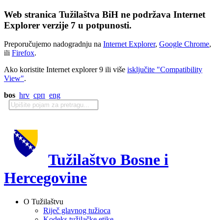
Web stranica Tužilaštva BiH ne podržava Internet
Explorer verzije 7 u potpunosti.
Preporučujemo nadogradnju na
Internet Explorer
,
Google Chrome
,
ili
Firefox
.
Ako koristite Internet explorer 9 ili više
isključite "Compatibility
View"
.
bos
hrv
срп
eng
Tužilaštvo Bosne i
Hercegovine
O Tužilaštvu
Riječ glavnog tužioca
Kodeks tužilačke etike