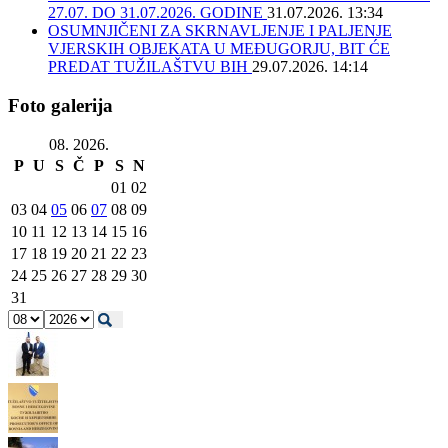
27.07. DO 31.07.2026. GODINE
31.07.2026. 13:34
OSUMNJIČENI ZA SKRNAVLJENJE I PALJENJE
VJERSKIH OBJEKATA U MEĐUGORJU, BIT ĆE
PREDAT TUŽILAŠTVU BIH
29.07.2026. 14:14
Foto galerija
08. 2026.
P
U
S
Č
P
S
N
01
02
03
04
05
06
07
08
09
10
11
12
13
14
15
16
17
18
19
20
21
22
23
24
25
26
27
28
29
30
31