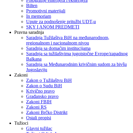
Fotografije enterijera i eksterijera
Bilten
Promotivni materijali
In memoriam
Upute za podnošenje pritužbi UDT-u
SKY I ANOM PREDMETI
Pravna saradnja
Saradnja Tužilaštva BiH na međunarodnom,
regionalnom i nacionalnom nivou
Saradnja sa domaćim institucijama
Saradnja sa tužilaštvima jugoistočne Evrope/zapadnog
Balkana
Saradnja sa Međunarodnim krivičnim sudom za bivšu
Jugoslaviju
Zakoni
Zakon o Тužilaštvu BiH
Zakon o Sudu BiH
Krivično pravo
Građansko pravo
Zakoni FBIH
Zakoni RS
Zakoni Brčko Distrikt
Ostali propisi
Tužioci
Glavni tužilac