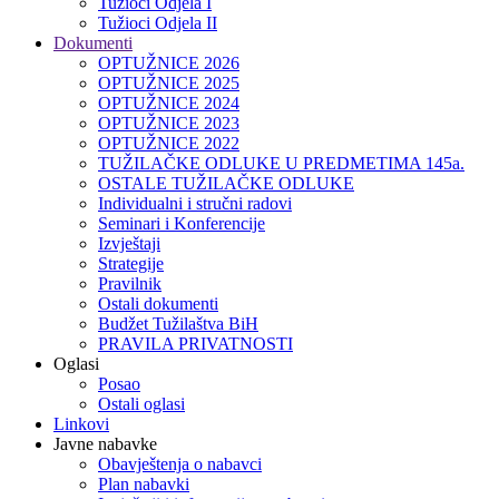
Tužioci Odjela I
Tužioci Odjela II
Dokumenti
OPTUŽNICE 2026
OPTUŽNICE 2025
OPTUŽNICE 2024
OPTUŽNICE 2023
OPTUŽNICE 2022
TUŽILAČKE ODLUKE U PREDMETIMA 145a.
OSTALE TUŽILAČKE ODLUKE
Individualni i stručni radovi
Seminari i Konferencije
Izvještaji
Strategije
Pravilnik
Ostali dokumenti
Budžet Tužilaštva BiH
PRAVILA PRIVATNOSTI
Oglasi
Posao
Ostali oglasi
Linkovi
Javne nabavke
Obavještenja o nabavci
Plan nabavki