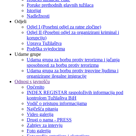
Poruke prethodnih glavnih tužilaca
Istorijat
Nadležnosti
Odjeli
Odjel I (Posebni odjel za ratne zločine)
Odjel II (Posebni odjel za organizirani kriminal i
korupciju)
Uprava Tužilaštva
Podrška svjedocima
Udarne grupe
Udarna grupa za borbu protiv terorizma i jačanja
sposobnosti za borbu protiv terorizma
Udarna grupa za borbu protiv trgovine ljudima i
organizirane ilegalne imigracije
Odnosi s javnošću
Općenito
INDEX REGISTAR raspoloživih informacija pod
kontrolom Tužilaštva BiH
Vodič o pristupu informacijama
Najčešća pitanja
Video galerija
Drugi o nama - PRESS
Zahtjev za intervju
Foto galerija