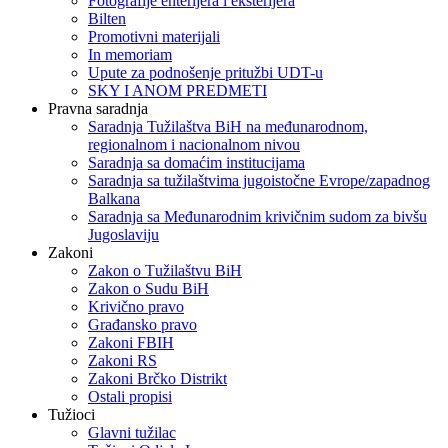
Fotografije enterijera i eksterijera
Bilten
Promotivni materijali
In memoriam
Upute za podnošenje pritužbi UDT-u
SKY I ANOM PREDMETI
Pravna saradnja
Saradnja Tužilaštva BiH na međunarodnom,
regionalnom i nacionalnom nivou
Saradnja sa domaćim institucijama
Saradnja sa tužilaštvima jugoistočne Evrope/zapadnog
Balkana
Saradnja sa Međunarodnim krivičnim sudom za bivšu
Jugoslaviju
Zakoni
Zakon o Тužilaštvu BiH
Zakon o Sudu BiH
Krivično pravo
Građansko pravo
Zakoni FBIH
Zakoni RS
Zakoni Brčko Distrikt
Ostali propisi
Tužioci
Glavni tužilac