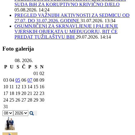
SUDA BiH ZA KORUPTIVNO KRIVIČNO DJELO
05.08.2026. 14:24
PREGLED VAŽNIJIH AKTIVNOSTI ZA SEDMICU OD
27.07. DO 31.07.2026. GODINE
31.07.2026. 13:34
OSUMNJIČENI ZA SKRNAVLJENJE I PALJENJE
VJERSKIH OBJEKATA U MEĐUGORJU, BIT ĆE
PREDAT TUŽILAŠTVU BIH
29.07.2026. 14:14
Foto galerija
08. 2026.
P
U
S
Č
P
S
N
01
02
03
04
05
06
07
08
09
10
11
12
13
14
15
16
17
18
19
20
21
22
23
24
25
26
27
28
29
30
31