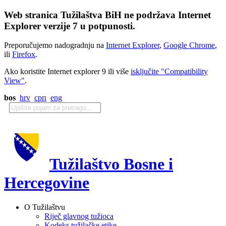
Web stranica Tužilaštva BiH ne podržava Internet
Explorer verzije 7 u potpunosti.
Preporučujemo nadogradnju na
Internet Explorer
,
Google Chrome
,
ili
Firefox
.
Ako koristite Internet explorer 9 ili više
isključite "Compatibility
View"
.
bos
hrv
срп
eng
Tužilaštvo Bosne i
Hercegovine
O Tužilaštvu
Riječ glavnog tužioca
Kodeks tužilačke etike