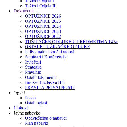
Tužioci Odjela I
Tužioci Odjela II
Dokumenti
OPTUŽNICE 2026
OPTUŽNICE 2025
OPTUŽNICE 2024
OPTUŽNICE 2023
OPTUŽNICE 2022
TUŽILAČKE ODLUKE U PREDMETIMA 145a.
OSTALE TUŽILAČKE ODLUKE
Individualni i stručni radovi
Seminari i Konferencije
Izvještaji
Strategije
Pravilnik
Ostali dokumenti
Budžet Tužilaštva BiH
PRAVILA PRIVATNOSTI
Oglasi
Posao
Ostali oglasi
Linkovi
Javne nabavke
Obavještenja o nabavci
Plan nabavki