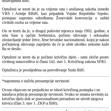
državljanina BiH.
Optuženi se tereti da je za vrijeme rata i oružanog sukoba između
VRS i Armije RBiH, kao pripadnik Vojske Republike Srpske,
postupao suprotno odredbama Ženevskih konvencija o zaštiti
civilnih osoba za vrijeme rata.
On se tereti da je, u drugoj polovini mjeseca maja 1992. godine, u
selu Sase u općini Srebrenica, počinio silovanje i seksualno
zlostavljanje jedne žrtve, žene hrvatske nacionalnosti, kojoj je nakon
počinjenog silovanja zaprijetio da će je ubiti ukoliko nekome kaže
šta se desilo.
Optuženi se tereti da je počinio krivično djelo - ratni zločin protiv
civilnog stanovništva iz člana 142. stav 1. Krivičnog zakona SFRJ.
Optužnica je proslijeđena na potvrđivanje Sudu BiH.
*napomena o načelu presumpcije nevinosti
Ovom objavom ne prejudicira se ishod krivičnog postupka i ne
narušava princip presumpcije nevinosti. Svako se smatra nevinim za
krivično djelo dok se pravosnažnom presudom ne utvrdi njegova
krivica (član 3. stav 1. ZKP-a BiH).