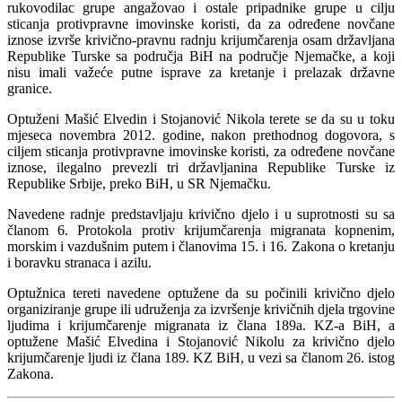
rukovodilac grupe angažovao i ostale pripadnike grupe u cilju
sticanja protivpravne imovinske koristi, da za određene novčane
iznose izvrše krivično-pravnu radnju krijumčarenja osam državljana
Republike Turske sa područja BiH na područje Njemačke, a koji
nisu imali važeće putne isprave za kretanje i prelazak državne
granice.
Optuženi Mašić Elvedin i Stojanović Nikola terete se da su u toku
mjeseca novembra 2012. godine, nakon prethodnog dogovora, s
ciljem sticanja protivpravne imovinske koristi, za određene novčane
iznose, ilegalno prevezli tri državljanina Republike Turske iz
Republike Srbije, preko BiH, u SR Njemačku.
Navedene radnje predstavljaju krivično djelo i u suprotnosti su sa
članom 6. Protokola protiv krijumčarenja migranata kopnenim,
morskim i vazdušnim putem i članovima 15. i 16. Zakona o kretanju
i boravku stranaca i azilu.
Optužnica tereti navedene optužene da su počinili krivično djelo
organiziranje grupe ili udruženja za izvršenje krivičnih djela trgovine
ljudima i krijumčarenje migranata iz člana 189a. KZ-a BiH, a
optužene Mašić Elvedina i Stojanović Nikolu za krivično djelo
krijumčarenje ljudi iz člana 189. KZ BiH, u vezi sa članom 26. istog
Zakona.