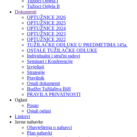
Tužioci Odjela I
Tužioci Odjela II
Dokumenti
OPTUŽNICE 2026
OPTUŽNICE 2025
OPTUŽNICE 2024
OPTUŽNICE 2023
OPTUŽNICE 2022
TUŽILAČKE ODLUKE U PREDMETIMA 145a.
OSTALE TUŽILAČKE ODLUKE
Individualni i stručni radovi
Seminari i Konferencije
Izvještaji
Strategije
Pravilnik
Ostali dokumenti
Budžet Tužilaštva BiH
PRAVILA PRIVATNOSTI
Oglasi
Posao
Ostali oglasi
Linkovi
Javne nabavke
Obavještenja o nabavci
Plan nabavki