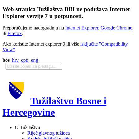
Web stranica Tužilaštva BiH ne podržava Internet
Explorer verzije 7 u potpunosti.
Preporučujemo nadogradnju na
Internet Explorer
,
Google Chrome
,
ili
Firefox
.
Ako koristite Internet explorer 9 ili više
isključite "Compatibility
View"
.
bos
hrv
срп
eng
Tužilaštvo Bosne i
Hercegovine
O Tužilaštvu
Riječ glavnog tužioca
Kodeks tužilačke etike