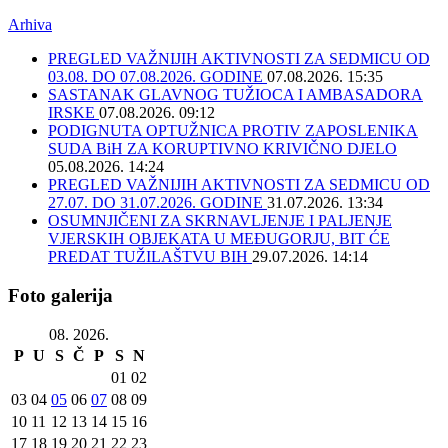
Arhiva
PREGLED VAŽNIJIH AKTIVNOSTI ZA SEDMICU OD
03.08. DO 07.08.2026. GODINE
07.08.2026. 15:35
SASTANAK GLAVNOG TUŽIOCA I AMBASADORA
IRSKE
07.08.2026. 09:12
PODIGNUTA OPTUŽNICA PROTIV ZAPOSLENIKA
SUDA BiH ZA KORUPTIVNO KRIVIČNO DJELO
05.08.2026. 14:24
PREGLED VAŽNIJIH AKTIVNOSTI ZA SEDMICU OD
27.07. DO 31.07.2026. GODINE
31.07.2026. 13:34
OSUMNJIČENI ZA SKRNAVLJENJE I PALJENJE
VJERSKIH OBJEKATA U MEĐUGORJU, BIT ĆE
PREDAT TUŽILAŠTVU BIH
29.07.2026. 14:14
Foto galerija
08. 2026.
P
U
S
Č
P
S
N
01
02
03
04
05
06
07
08
09
10
11
12
13
14
15
16
17
18
19
20
21
22
23