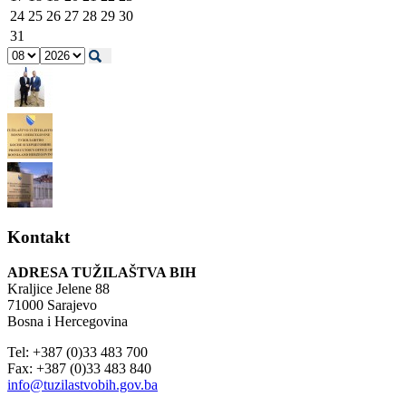
24
25
26
27
28
29
30
31
Kontakt
ADRESA TUŽILAŠTVA BIH
Kraljice Jelene 88
71000 Sarajevo
Bosna i Hercegovina
Tel: +387 (0)33 483 700
Fax: +387 (0)33 483 840
info@tuzilastvobih.gov.ba