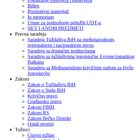
Fotografije enterijera i eksterijera
Bilten
Promotivni materijali
In memoriam
Upute za podnošenje pritužbi UDT-u
SKY I ANOM PREDMETI
Pravna saradnja
Saradnja Tužilaštva BiH na međunarodnom,
regionalnom i nacionalnom nivou
Saradnja sa domaćim institucijama
Saradnja sa tužilaštvima jugoistočne Evrope/zapadnog
Balkana
Saradnja sa Međunarodnim krivičnim sudom za bivšu
Jugoslaviju
Zakoni
Zakon o Тužilaštvu BiH
Zakon o Sudu BiH
Krivično pravo
Građansko pravo
Zakoni FBIH
Zakoni RS
Zakoni Brčko Distrikt
Ostali propisi
Tužioci
Glavni tužilac