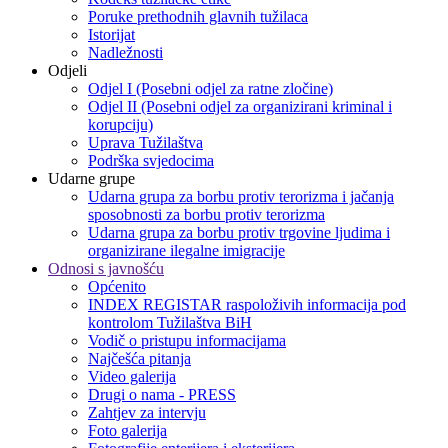
Poruke prethodnih glavnih tužilaca
Istorijat
Nadležnosti
Odjeli
Odjel I (Posebni odjel za ratne zločine)
Odjel II (Posebni odjel za organizirani kriminal i
korupciju)
Uprava Tužilaštva
Podrška svjedocima
Udarne grupe
Udarna grupa za borbu protiv terorizma i jačanja
sposobnosti za borbu protiv terorizma
Udarna grupa za borbu protiv trgovine ljudima i
organizirane ilegalne imigracije
Odnosi s javnošću
Općenito
INDEX REGISTAR raspoloživih informacija pod
kontrolom Tužilaštva BiH
Vodič o pristupu informacijama
Najčešća pitanja
Video galerija
Drugi o nama - PRESS
Zahtjev za intervju
Foto galerija