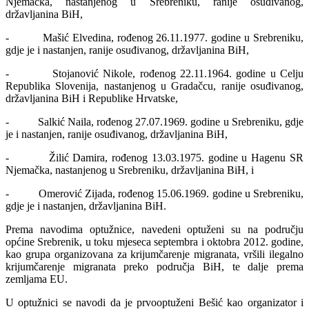
Njemačka, nastanjenog u Srebreniku, ranije osuđivanog,
državljanina BiH,
- Mašić Elvedina, rođenog 26.11.1977. godine u Srebreniku,
gdje je i nastanjen, ranije osuđivanog, državljanina BiH,
- Stojanović Nikole, rođenog 22.11.1964. godine u Celju
Republika Slovenija, nastanjenog u Gradačcu, ranije osuđivanog,
državljanina BiH i Republike Hrvatske,
- Salkić Naila, rođenog 27.07.1969. godine u Srebreniku, gdje
je i nastanjen, ranije osuđivanog, državljanina BiH,
- Žilić Damira, rođenog 13.03.1975. godine u Hagenu SR
Njemačka, nastanjenog u Srebreniku, državljanina BiH, i
- Omerović Zijada, rođenog 15.06.1969. godine u Srebreniku,
gdje je i nastanjen, državljanina BiH.
Prema navodima optužnice, navedeni optuženi su na području
općine Srebrenik, u toku mjeseca septembra i oktobra 2012. godine,
kao grupa organizovana za krijumčarenje migranata, vršili ilegalno
krijumčarenje migranata preko područja BiH, te dalje prema
zemljama EU.
U optužnici se navodi da je prvooptuženi Bešić kao organizator i