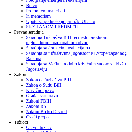
Fotografije enterijera i eksterijera
Bilten
Promotivni materijali
In memoriam
Upute za podnošenje pritužbi UDT-u
SKY I ANOM PREDMETI
Pravna saradnja
Saradnja Tužilaštva BiH na međunarodnom,
regionalnom i nacionalnom nivou
Saradnja sa domaćim institucijama
Saradnja sa tužilaštvima jugoistočne Evrope/zapadnog
Balkana
Saradnja sa Međunarodnim krivičnim sudom za bivšu
Jugoslaviju
Zakoni
Zakon o Тužilaštvu BiH
Zakon o Sudu BiH
Krivično pravo
Građansko pravo
Zakoni FBIH
Zakoni RS
Zakoni Brčko Distrikt
Ostali propisi
Tužioci
Glavni tužilac