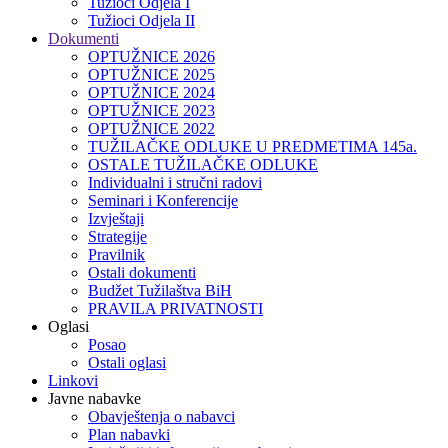
Tužioci Odjela I
Tužioci Odjela II
Dokumenti
OPTUŽNICE 2026
OPTUŽNICE 2025
OPTUŽNICE 2024
OPTUŽNICE 2023
OPTUŽNICE 2022
TUŽILAČKE ODLUKE U PREDMETIMA 145a.
OSTALE TUŽILAČKE ODLUKE
Individualni i stručni radovi
Seminari i Konferencije
Izvještaji
Strategije
Pravilnik
Ostali dokumenti
Budžet Tužilaštva BiH
PRAVILA PRIVATNOSTI
Oglasi
Posao
Ostali oglasi
Linkovi
Javne nabavke
Obavještenja o nabavci
Plan nabavki