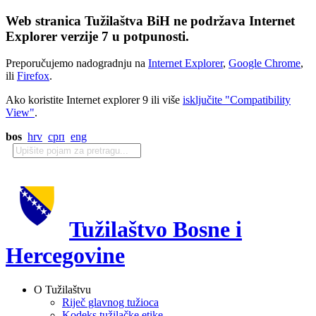
Web stranica Tužilaštva BiH ne podržava Internet
Explorer verzije 7 u potpunosti.
Preporučujemo nadogradnju na
Internet Explorer
,
Google Chrome
,
ili
Firefox
.
Ako koristite Internet explorer 9 ili više
isključite "Compatibility
View"
.
bos
hrv
срп
eng
Tužilaštvo Bosne i
Hercegovine
O Tužilaštvu
Riječ glavnog tužioca
Kodeks tužilačke etike