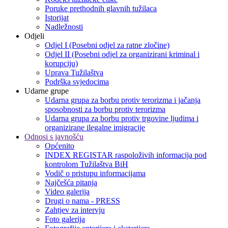
Poruke prethodnih glavnih tužilaca
Istorijat
Nadležnosti
Odjeli
Odjel I (Posebni odjel za ratne zločine)
Odjel II (Posebni odjel za organizirani kriminal i
korupciju)
Uprava Tužilaštva
Podrška svjedocima
Udarne grupe
Udarna grupa za borbu protiv terorizma i jačanja
sposobnosti za borbu protiv terorizma
Udarna grupa za borbu protiv trgovine ljudima i
organizirane ilegalne imigracije
Odnosi s javnošću
Općenito
INDEX REGISTAR raspoloživih informacija pod
kontrolom Tužilaštva BiH
Vodič o pristupu informacijama
Najčešća pitanja
Video galerija
Drugi o nama - PRESS
Zahtjev za intervju
Foto galerija