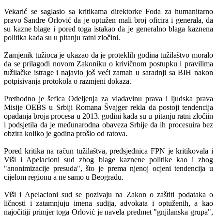
Vekarić se saglasio sa kritikama direktorke Foda za humanitarno
pravo Sandre Orlović da je optužen mali broj oficira i generala, da
su kazne blage i pored toga istakao da je generalno blaga kaznena
politika kada su u pitanju ratni zločini.
Zamjenik tužioca je ukazao da je proteklih godina tužilaštvo moralo
da se prilagodi novom Zakoniku o krivičnom postupku i pravilima
tužilačke istrage i najavio još veći zamah u saradnji sa BIH nakon
potpisivanja protokola o razmjeni dokaza.
Prethodno je šefica Odeljenja za vladavinu prava i ljudska prava
Misije OEBS u Srbiji Romana Švajger rekla da postoji tendencija
opadanja broja procesa u 2013. godini kada su u pitanju ratni zločiin
i podsjetila da je međunarodna obaveza Srbije da ih procesuira bez
obzira koliko je godina prošlo od ratova.
Pored kritika na račun tužilaštva, predsjednica FPN je kritikovala i
Viši i Apelacioni sud zbog blage kaznene politike kao i zbog
"anonimizacije presuda", što je prema njenoj ocjeni tendencija u
cijelom regionu a ne samo u Beogradu.
Viši i Apelacioni sud se pozivaju na Zakon o zaštiti podataka o
ličnosti i zatamnjuju imena sudija, advokata i optuženih, a kao
najočitiji primjer toga Orlović je navela predmet "gnjilanska grupa",