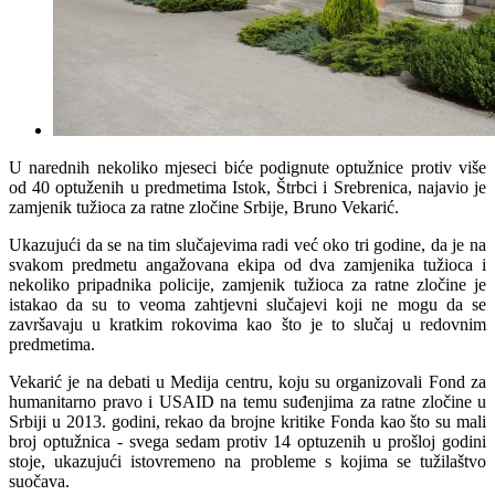
U narednih nekoliko mjeseci biće podignute optužnice protiv više
od 40 optuženih u predmetima Istok, Štrbci i Srebrenica, najavio je
zamjenik tužioca za ratne zločine Srbije, Bruno Vekarić.
Ukazujući da se na tim slučajevima radi već oko tri godine, da je na
svakom predmetu angažovana ekipa od dva zamjenika tužioca i
nekoliko pripadnika policije, zamjenik tužioca za ratne zločine je
istakao da su to veoma zahtjevni slučajevi koji ne mogu da se
završavaju u kratkim rokovima kao što je to slučaj u redovnim
predmetima.
Vekarić je na debati u Medija centru, koju su organizovali Fond za
humanitarno pravo i USAID na temu suđenjima za ratne zločine u
Srbiji u 2013. godini, rekao da brojne kritike Fonda kao što su mali
broj optužnica - svega sedam protiv 14 optuzenih u prošloj godini
stoje, ukazujući istovremeno na probleme s kojima se tužilaštvo
suočava.