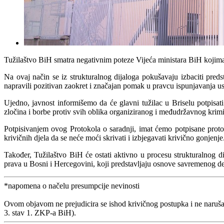
Tužilaštvo BiH smatra negativnim poteze Vijeća ministara BiH kojima 
Na ovaj način se iz strukturalnog dijaloga pokušavaju izbaciti pre
napravili pozitivan zaokret i značajan pomak u pravcu ispunjavanja us
Ujedno, javnost informišemo da će glavni tužilac u Briselu potpisati
zločina i borbe protiv svih oblika organiziranog i međudržavnog krimin
Potpisivanjem ovog Protokola o saradnji, imat ćemo potpisane prot
krivičnih djela da se neće moći skrivati i izbjegavati krivično gonjenje
Također, Tužilaštvo BiH će ostati aktivno u procesu strukturalnog d
prava u Bosni i Hercegovini, koji predstavljaju osnove savremenog d
*napomena o načelu presumpcije nevinosti
Ovom objavom ne prejudicira se ishod krivičnog postupka i ne naruša
3. stav 1. ZKP-a BiH).