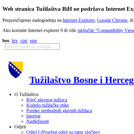
Web stranica Tužilaštva BiH ne podržava Internet Exp
Preporučujemo nadogradnju na
Internet Explorer
,
Google Chrome
, il
Ako koristite Internet explorer 9 ili više
isključite "Compatibility Vie
bos
hrv
срп
eng
Tužilaštvo Bosne i Herce
O Tužilaštvu
Riječ glavnog tužioca
Kodeks tužilačke etike
Poruke prethodnih glavnih tužilaca
Istorijat
Nadležnosti
Odjeli
Odjel I (Posebni odjel za ratne zločine)