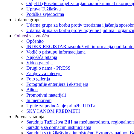
Odjel II (Posebni odjel za organizirani kriminal i korupci
Uprava Tužilaštva
Podrška svjedocima
Udarne grupe
Udarna grupa za borbu protiv terorizma i jačanja sposobn
Udarna grupa za borbu protiv trgovine ljudima i organizir
Odnosi s javnošću
Općenito
INDEX REGISTAR raspoloživih informacija pod kontro
Vodič o pristupu informacijama
Najčešća pitanja
Video galerija
Drugi o nama - PRESS
Zahtjev za intervju
Foto galerija
Fotografije enterijera i eksterijera
Bilten
Promotivni materijali
In memoriam
Upute za podnošenje pritužbi UDT-u
SKY I ANOM PREDMETI
Pravna saradnja
Saradnja Tužilaštva BiH na međunarodnom, regionalnom
Saradnja sa domaćim institucijama
Saradnja sa tužilaštvima jugoistočne Evrope/zapadnog B