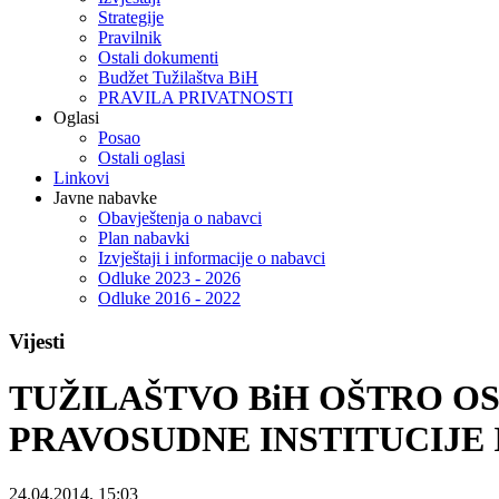
Strategije
Pravilnik
Ostali dokumenti
Budžet Tužilaštva BiH
PRAVILA PRIVATNOSTI
Oglasi
Posao
Ostali oglasi
Linkovi
Javne nabavke
Obavještenja o nabavci
Plan nabavki
Izvještaji i informacije o nabavci
Odluke 2023 - 2026
Odluke 2016 - 2022
Vijesti
TUŽILAŠTVO BiH OŠTRO O
PRAVOSUDNE INSTITUCIJE
24.04.2014. 15:03