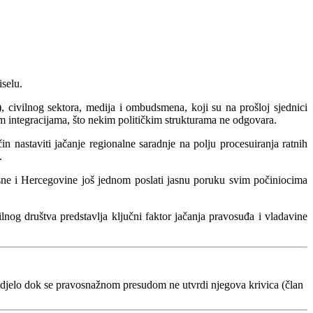
selu.
 civilnog sektora, medija i ombudsmеna, koji su na prošloj sjednici
im integracijama, što nekim političkim strukturama ne odgovara.
n nastaviti jačanje regionalne saradnje na polju procesuiranja ratnih
.
sne i Hercegovine još jednom poslati jasnu poruku svim počiniocima
nog društva predstavlja ključni faktor jačanja pravosuđa i vladavine
 djelo dok se pravosnažnom presudom ne utvrdi njegova krivica (član