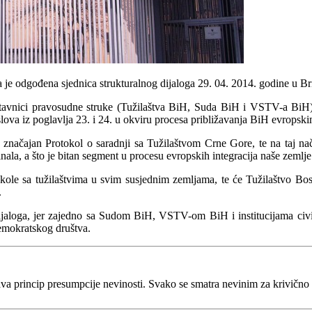
je odgođena sjednica strukturalnog dijaloga 29. 04. 2014. godine u Bri
dstavnici pravosudne struke (Tužilaštva BiH, Suda BiH i VSTV-a BiH),
lova iz poglavlja 23. i 24. u okviru procesa približavanja BiH evropsk
 značajan Protokol o saradnji sa Tužilaštvom Crne Gore, te na taj nači
ala, a što je bitan segment u procesu evropskih integracija naše zemlje
okole sa tužilaštvima u svim susjednim zemljama, te će Tužilaštvo Bo
.
ijaloga, jer zajedno sa Sudom BiH, VSTV-om BiH i institucijama civil
emokratskog društva.
va princip presumpcije nevinosti. Svako se smatra nevinim za krivično