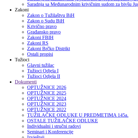
Saradnja sa Međunarodnim krivičnim sudom za bivšu Jug
Zakoni
Zakon o Тužilaštvu BiH
Zakon o Sudu BiH
Krivično pravo
Građansko pravo
Zakoni FBIH
Zakoni RS
Zakoni Brčko Distrikt
Ostali propisi
Tužioci
Glavni tužilac
Tužioci Odjela I
Tužioci Odjela II
Dokumenti
OPTUŽNICE 2026
OPTUŽNICE 2025
OPTUŽNICE 2024
OPTUŽNICE 2023
OPTUŽNICE 2022
TUŽILAČKE ODLUKE U PREDMETIMA 145a.
OSTALE TUŽILAČKE ODLUKE
Individualni i stručni radovi
Seminari i Konferencije
Izvještaji