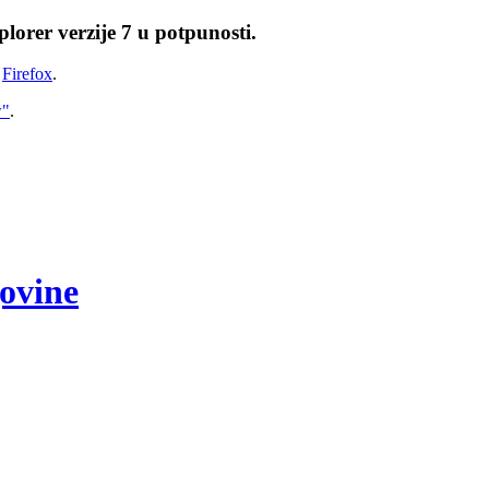
lorer verzije 7 u potpunosti.
i
Firefox
.
w"
.
govine