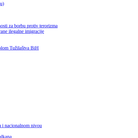
ju)
osti za borbu protiv terorizma
ane ilegalne imigracije
lom Tužilaštva BiH
 i nacionalnom nivou
alkana